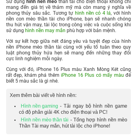
Sử dụng
hình nền mèo
thần tài cho điện thoại không chỉ
mang đến giá trị về thảm mỹ mà còn mang ý nghĩa về
phong thủy sâu sắc. Tương tự
hình nền cỏ 4 lá
, với hình
nền con mèo thần tài cho iPhone, bạn sẽ nhanh chóng
thu hút vận may, tài lộc trong công việc và cuộc sống khi
sử dụng
hình nền may mắn
phù hợp với bản mệnh.
Với sự kết hợp giữa nét đáng yêu và tuyệt đẹp của hình
nền iPhone mèo thần tài cùng với yếu tố tuân theo quy
luật phong thủy hứa hẹn sẽ mang đến những thay đổi
cực linh nghiệm mỗi ngày.
Cùng với đó, iPhone 16 Plus màu Xanh Mòng Két cũng
rất đẹp, khám phá thêm
iPhone 16 Plus có mấy màu
để
biết 5 màu sắc là gì nhé.
Xem thêm bài viết về hình nền:
Hình nền gaming
- Tải ngay bộ hình nền game
có độ phân giải 4K cho điện thoại và PC!
Hình nền mèo thần tài
- Tổng hợp hình nền mèo
Thần Tài may mắn, hút tài lộc cho iPhone!