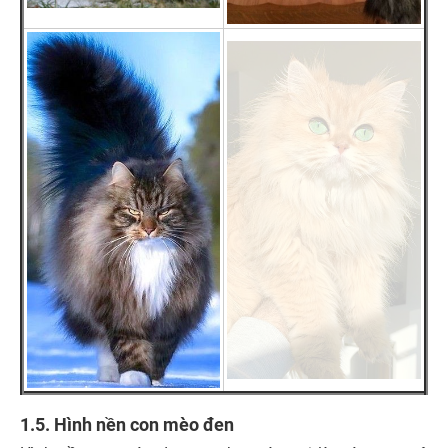
1.5. Hình nền con mèo đen