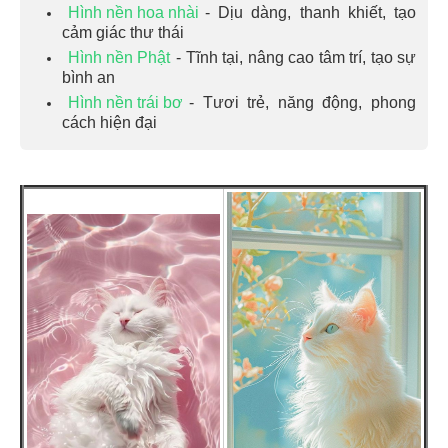
Hình nền hoa nhài
- Dịu dàng, thanh khiết, tạo
cảm giác thư thái
Hình nền Phật
- Tĩnh tại, nâng cao tâm trí, tạo sự
bình an
Hình nền trái bơ
- Tươi trẻ, năng động, phong
cách hiện đại