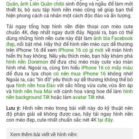
Quân
,
ảnh Liên Quân chibi
sinh động và ngầu để làm mới
thiết bị, bộ sưu tập hình nền mèo cũng sẽ giúp bạn thể
hiện phong cách cá nhân một cách độc đáo và ấn tượng.
Tải ngay tổng hợp hình nền điện thoại con mèo cute
chuẩn 4K, đẹp nhất ngay dưới đây. Ngoài ra, bạn có thể
dùng những hình nền cute này đặt làm
ảnh bìa Facebook
đẹp
, nổi bật nhé. Hãy thử để hình nền mèo cực dễ thương
trên iPhone 16 để xem
iPhone 16 có gì mới
về màn hình
hiển thị hay không. Nếu yêu thích mèo, bạn hãy khám phá
hình nền Doremon
để đưa chú mèo máy cute vào màn
hình nhé. Ngoài ra, cùng tìm hiểu
iPhone 16 có mấy màu
để đưa ra lựa chọn
có nên mua iPhone 16
không nhé!
Ngoài ra, các "tín đồ" yêu thích sự dễ thương không thể bỏ
qua
hình nền hoa Đào
với sắc hồng vừa cute, vừa ấm áp
và
hình nền hoa Mai
với cánh hoa vàng hoe để làm
hình
nền background Tết
hoặc làm
avatar Tết
nhé.
Lưu ý:
Hình nền mèo trong bài viết này do kỹ thuật nên
độ phân giải sẽ không được cao, hãy tải ngay hình nền
con mèo đẹp, cute nhất chuẩn sắc nét 4K
tại đây
.
Xem thêm bài viết về hình nền: