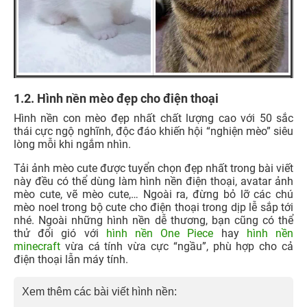
1.2. Hình nền mèo đẹp cho điện thoại
Hình nền con mèo đẹp nhất chất lượng cao với 50 sắc
thái cực ngộ nghĩnh, độc đáo khiến hội “nghiện mèo” siêu
lòng mỗi khi ngắm nhìn.
Tải ảnh mèo cute được tuyển chọn đẹp nhất trong bài viết
này đều có thể dùng làm hình nền điện thoại, avatar ảnh
mèo cute, vẽ mèo cute,… Ngoài ra, đừng bỏ lỡ các chú
mèo noel trong bộ cute cho điện thoại trong dịp lễ sắp tới
nhé. Ngoài những hình nền dễ thương, bạn cũng có thể
thử đổi gió với
hình nền One Piece
hay
hình nền
minecraft
vừa cá tính vừa cực “ngầu”, phù hợp cho cả
điện thoại lẫn máy tính.
Xem thêm các bài viết hình nền: