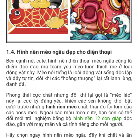
1.4. Hình nền mèo ngầu đẹp cho điện thoại
Bên cạnh nét cute, hình nền điện thoại mèo ngầu cũng là
điểm độc đáo mà team yêu mèo luôn thích mê ở loài
động vật này. Mèo nổi tiếng là loài động vật sống độc lập
và đầy tự tin, đôi khi các “hoàng thượng” lại rất lạnh lùng,
đanh đá.
Phong thái cực chất nhưng đôi khi lại gọi là “mèo láo”
này lại cực kỳ đáng yêu, khiến các sen không khỏi bật
cười trước những
hình nền mèo
chất, thái độ lồi lõm của
các boss mèo.
Ngoài các mẫu mèo cute, bạn còn có thể
đổi mới trải nghiệm bằng bộ
hình nền 12 con giáp
độc
đáo, gắn với may mắn và cá tính riêng cho mỗi người.
Hãy chọn ngay hình nền mèo ngầu đầy khí chất và ấn