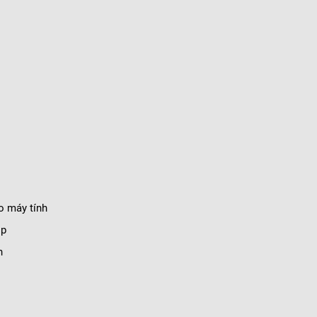
o máy tính
op
n