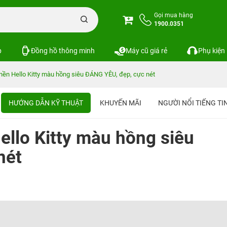
Gọi mua hàng
1900.0351
p
Đồng hồ thông minh
Máy cũ giá rẻ
Phụ kiện
ền Hello Kitty màu hồng siêu ĐÁNG YÊU, đẹp, cực nét
HƯỚNG DẪN KỸ THUẬT
KHUYẾN MÃI
NGƯỜI NỔI TIẾNG T
llo Kitty màu hồng siêu
nét