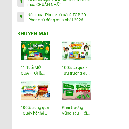
4
mua CHUẨN NHẤT
Nên mua iPhone cũ nào? TOP 20+
5
iPhone cũ đáng mua nhất 2026
KHUYẾN MẠI
11 Tuổi MỞ
100% có quà -
QUÀ - TỚI là
Tựu trường quá
TRÚNG
đã!
100% trúng quà
Khai trương
- Quẫy hè thả
Vũng Tàu - Tới
ga!
nhận...