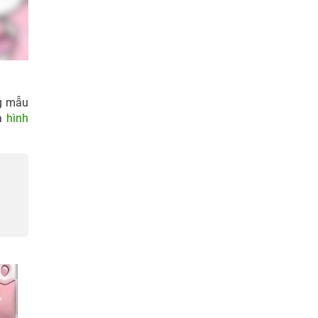
ng mẫu
và
hình