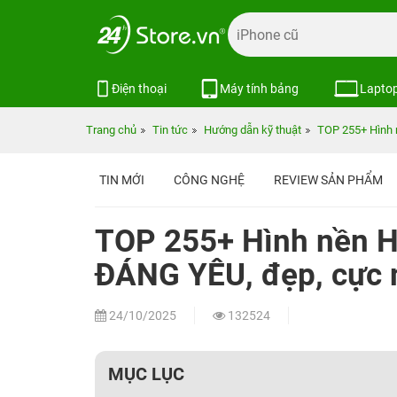
Điện thoại
Máy tính bảng
Lapto
Trang chủ
Tin tức
Hướng dẫn kỹ thuật
TOP 255+ Hình n
TIN MỚI
CÔNG NGHỆ
REVIEW SẢN PHẨM
TOP 255+ Hình nền He
ĐÁNG YÊU, đẹp, cực 
24/10/2025
132524
MỤC LỤC