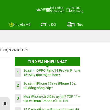
Hệ Thống
Tra cứu
VIP
Showroom
đơn hàng
Khuyến Mãi
Thu Đổi
Tin Tức
IN CHỌN 24HSTORE
TIN XEM NHIỀU NHẤT
So sánh OPPO Reno14 Pro và iPhone
1
16: Máy nào mạnh hơn?
So sánh iPhone 17e vs iPhone 16e:
2
Có đáng nâng cấp?
Mua iPhone cũ ở đâu uy tín? TOP 11+
3
Địa chỉ mua iPhone cũ UY TÍN
15 Cách kiểm tra iPhone cũ trước khi