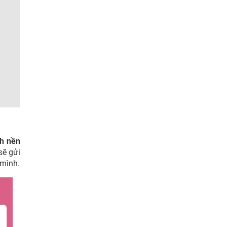
nh nền
sẽ gửi
 mình.