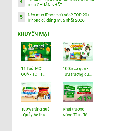
4
mua CHUẨN NHẤT
Nên mua iPhone cũ nào? TOP 20+
5
iPhone cũ đáng mua nhất 2026
KHUYẾN MẠI
11 Tuổi MỞ
100% có quà -
QUÀ - TỚI là
Tựu trường quá
TRÚNG
đã!
100% trúng quà
Khai trương
- Quẫy hè thả
Vũng Tàu - Tới
ga!
nhận...