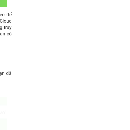
deo để
iCloud
g truy
ạn có
bạn đã