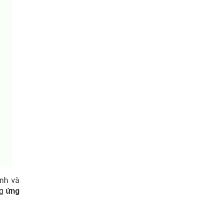
ảnh và
ng
ứng