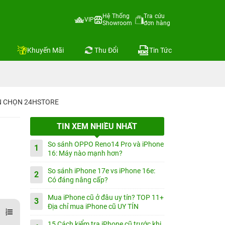
Hệ Thống
Tra cứu
VIP
Showroom
đơn hàng
Khuyến Mãi
Thu Đổi
Tin Tức
IN CHỌN 24HSTORE
TIN XEM NHIỀU NHẤT
So sánh OPPO Reno14 Pro và iPhone
1
16: Máy nào mạnh hơn?
So sánh iPhone 17e vs iPhone 16e:
2
Có đáng nâng cấp?
Mua iPhone cũ ở đâu uy tín? TOP 11+
3
Địa chỉ mua iPhone cũ UY TÍN
15 Cách kiểm tra iPhone cũ trước khi