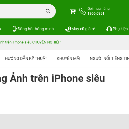
Gọi mua hàng
1900.0351
p
Đồng hồ thông minh
Máy cũ giá rẻ
Phụ kiện
nh trên iPhone siêu CHUYÊN NGHIỆP
HƯỚNG DẪN KỸ THUẬT
KHUYẾN MÃI
NGƯỜI NỔI TIẾNG T
g Ảnh trên iPhone siêu