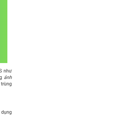
OS như
ng
ảnh
 trùng
g dụng