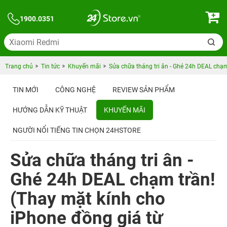
1900.0351
Trang chủ
Tin tức
Khuyến mãi
Sửa chữa tháng tri ân - Ghé 24h DEAL chạm
TIN MỚI
CÔNG NGHỆ
REVIEW SẢN PHẨM
HƯỚNG DẪN KỸ THUẬT
KHUYẾN MÃI
NGƯỜI NỔI TIẾNG TIN CHỌN 24HSTORE
Sửa chữa tháng tri ân -
Ghé 24h DEAL chạm trần!
(Thay mặt kính cho
iPhone đồng giá từ