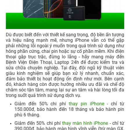
Dù được biết đến với thiết kế sang trọng, độ bền ấn tượng
và hiệu năng mạnh mẽ, nhưng iPhone vẫn có thể gặp
phải những lỗi ngoài ý muốn trong quá trình sử dụng như
hỏng phần cứng, chai pin hoặc sự cố phần mềm. Khi điện
thoại gặp trục trặc, đừng lo lắng - hãy mang máy đến
Bệnh Viện Điện Thoại, Laptop 24h để được kiểm tra và
sửa chữa chuyên nghiệp. Tại đây, đội ngũ kỹ thuật viên
giàu kinh nghiệm sẽ giúp bạn xử lý nhanh, chuẩn xác,
đảm bảo thiết bị hoạt động ổn định như mới. Bên cạnh
đó, khách hàng còn được hưởng nhiều ưu đãi và chế độ
chăm sóc tận tâm, mang lại sự an tâm và hài lòng tối đa
trong suốt quá trình sử dụng dịch vụ.
Giảm đến 50% chi phí
thay pin iPhone
- chỉ từ
150.000đ, bảo hành đến 18 tháng và bảo hành pin
phù 6 tháng.
Giảm đến 50% chi phí
thay màn hình iPhone
- chỉ từ
390.000đ, bảo hành màn hình vĩnh viễn (trừ màn GX,