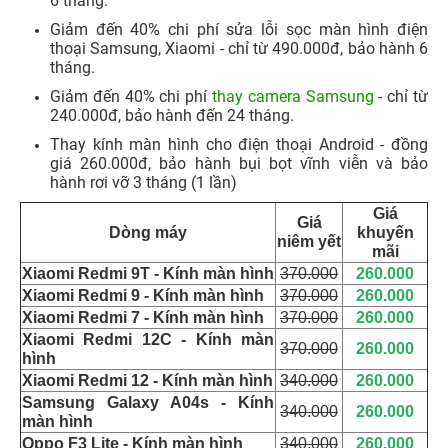
6 tháng.​
Giảm đến 40% chi phí sửa lỗi sọc màn hình điện
thoại Samsung, Xiaomi - chỉ từ 490.000đ, bảo hành 6
tháng.
Giảm đến 40% chi phí
thay camera Samsung
- chỉ từ
240.000đ, bảo hành đến 24 tháng.​
Thay kính màn hình cho điện thoại Android - đồng
giá 260.000đ, bảo hành bụi bọt vĩnh viễn và bảo
hành rơi vỡ 3 tháng (1 lần)
Giá
Giá
Dòng máy
khuyến
niêm yết
mãi
Xiaomi Redmi 9T - Kính màn hình
370.000
260.000
Xiaomi Redmi 9 - Kính màn hình
370.000
260.000
Xiaomi Redmi 7 - Kính màn hình
370.000
260.000
Xiaomi Redmi 12C - Kính màn
370.000
260.000
hình
Xiaomi Redmi 12 - Kính màn hình
340.000
260.000
Samsung Galaxy A04s - Kính
340.000
260.000
màn hình
Oppo F3 Lite - Kính màn hình
340.000
260.000