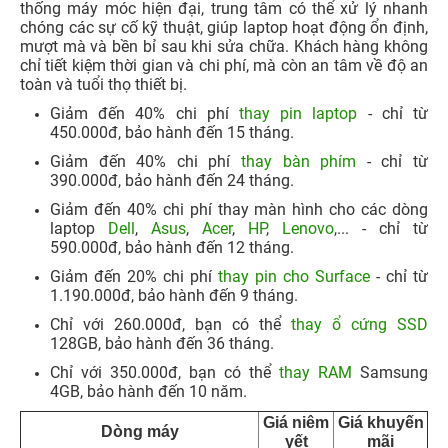
thống máy móc hiện đại, trung tâm có thể xử lý nhanh
chóng các sự cố kỹ thuật, giúp laptop hoạt động ổn định,
mượt mà và bền bỉ sau khi sửa chữa. Khách hàng không
chỉ tiết kiệm thời gian và chi phí, mà còn an tâm về độ an
toàn và tuổi thọ thiết bị.
Giảm đến 40% chi phí
thay pin laptop
- chỉ từ
450.000đ, bảo hành đến 15 tháng.​
Giảm đến 40% chi phí
thay bàn phím
- chỉ từ
390.000đ, bảo hành đến 24 tháng.​
Giảm đến 40% chi phí thay màn hình cho các dòng
laptop
Dell
,
Asus
,
Acer
,
HP
,
Lenovo
,... - chỉ từ
590.000đ, bảo hành đến 12 tháng.​
Giảm đến 20% chi phí
thay pin cho Surface
- chỉ từ
1.190.000đ, bảo hành đến 9 tháng.​
Chỉ với 260.000đ, bạn có thể
thay ổ cứng SSD
128GB, bảo hành đến 36 tháng.​
Chỉ với 350.000đ, bạn có thể
thay RAM
Samsung
4GB, bảo hành đến 10 năm.​
Giá niêm
Giá khuyến
Dòng máy
yết
mãi