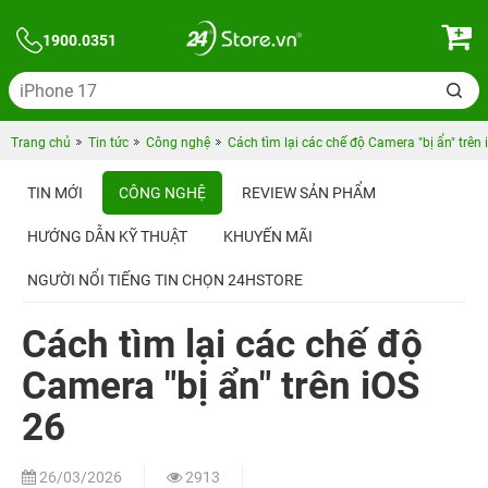
1900.0351
Trang chủ
Tin tức
Công nghệ
Cách tìm lại các chế độ Camera "bị ẩn" trên 
TIN MỚI
CÔNG NGHỆ
REVIEW SẢN PHẨM
HƯỚNG DẪN KỸ THUẬT
KHUYẾN MÃI
NGƯỜI NỔI TIẾNG TIN CHỌN 24HSTORE
Cách tìm lại các chế độ
Camera "bị ẩn" trên iOS
26
26/03/2026
2913