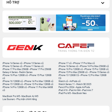
HỖ TRỢ
iPhone 14 Series cũ
-
iPhone 13 Series cũ
iPhone 17 cũ
-
iPhone 17 Pro Max cũ
iPhone 12 Series cũ
-
iPhone 11 Series cũ
iPhone 16 Series cũ
-
iPhone 16 Pro Max 256GB cũ
iPhone 17 Pro Max 256GB
-
iPhone 17 Pro 256GB
iPhone 16 Pro 128GB cũ
-
iPhone 15 Pro 128GB cũ
Galaxy A Series
-
Redmi Series
iPhone 15 Pro Max 256GB cũ
-
iPhone 15 Series cũ
iPhone 16 Plus 128GB cũ
-
iPhone 15 Plus 128GB
iPhone 13 128GB Cũ
-
iPhone 12 Pro Max 128GB
cũ
Cũ
iPhone 16 128GB cũ
-
iPhone 14 Pro Max 128GB cũ
Watch cũ
-
AirPods cũ
iPhone 15 128GB cũ
-
iPhone 13 Pro Max 128GB cũ
Watch Series 11
-
Watch SE 2025
iPhone 14 Pro 128GB cũ
-
iPhone 11 Pro Max 64GB
Pencil Pro 2024
-
Apple AirPods
cũ
iPad A16
-
iPad Air M4
-
iPad mini 7
iPad Pro M5
-
MacBook Neo
MacBook Pro M5
-
MacBook Air M5
Loa Sounarc
-
Phụ kiện chính hãng