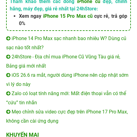
Tham khảo thêm các dòng
iPhone cũ
đẹp, chính
hãng, máy đẹp, giá rẻ nhất tại 24hStore:
Xem ngay
iPhone 15 Pro Max cũ
cực rẻ, trả góp
0%
iPhone 14 Pro Max sạc nhanh bao nhiêu W? Dùng củ
sạc nào tốt nhất?
24hStore - Địa chỉ mua iPhone Cũ Vũng Tàu giá rẻ,
Bảng giá mới nhất
iOS 26.6 ra mắt, người dùng iPhone nên cập nhật sớm
vì lý do này
Zalo có loạt tính năng mới: Mất điện thoại vẫn có thể
“cứu” tin nhắn
Mẹo chỉnh sửa video cực đẹp trên iPhone 17 Pro Max,
không cần cài ứng dụng
KHUYẾN MẠI