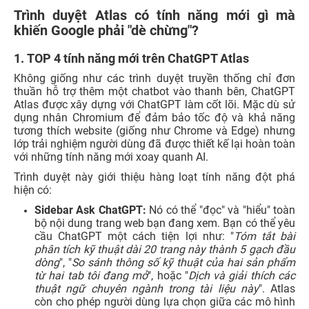
Trình duyệt Atlas có tính năng mới gì mà
khiến Google phải "dè chừng"?
1. TOP 4 tính năng mới trên ChatGPT Atlas
Không giống như các trình duyệt truyền thống chỉ đơn
thuần hỗ trợ thêm một chatbot vào thanh bên, ChatGPT
Atlas được xây dựng với ChatGPT làm cốt lõi. Mặc dù sử
dụng nhân Chromium để đảm bảo tốc độ và khả năng
tương thích website (giống như Chrome và Edge) nhưng
lớp trải nghiệm người dùng đã được thiết kế lại hoàn toàn
với những tính năng mới xoay quanh AI.
Trình duyệt này giới thiệu hàng loạt tính năng đột phá
hiện có:
Sidebar Ask ChatGPT:
Nó có thể "đọc" và "hiểu" toàn
bộ nội dung trang web bạn đang xem. Bạn có thể yêu
cầu ChatGPT một cách tiện lợi như: "
Tóm tắt bài
phân tích kỹ thuật dài 20 trang này thành 5 gạch đầu
dòng
", "
So sánh thông số kỹ thuật của hai sản phẩm
từ hai tab tôi đang mở
", hoặc "
Dịch và giải thích các
thuật ngữ chuyên ngành trong tài liệu này
". Atlas
còn cho phép người dùng lựa chọn giữa các mô hình