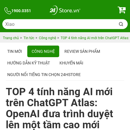
1900.0351
Trang chủ
Tin tức
Công nghệ
TOP 4 tính năng AI mới trên ChatGPT Atlas:
TIN MỚI
CÔNG NGHỆ
REVIEW SẢN PHẨM
HƯỚNG DẪN KỸ THUẬT
KHUYẾN MÃI
NGƯỜI NỔI TIẾNG TIN CHỌN 24HSTORE
TOP 4 tính năng AI mới
trên ChatGPT Atlas:
OpenAI đưa trình duyệt
lên một tầm cao mới