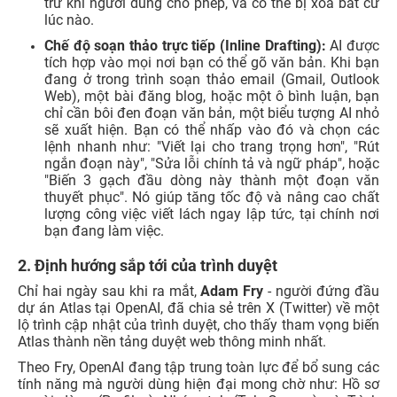
trừ khi người dùng cho phép, và có thể bị xóa bất cứ
lúc nào.
Chế độ soạn thảo trực tiếp (Inline Drafting):
AI được
tích hợp vào mọi nơi bạn có thể gõ văn bản. Khi bạn
đang ở trong trình soạn thảo email (Gmail, Outlook
Web), một bài đăng blog, hoặc một ô bình luận, bạn
chỉ cần bôi đen đoạn văn bản, một biểu tượng AI nhỏ
sẽ xuất hiện. Bạn có thể nhấp vào đó và chọn các
lệnh nhanh như: "Viết lại cho trang trọng hơn", "Rút
ngắn đoạn này", "Sửa lỗi chính tả và ngữ pháp", hoặc
"Biến 3 gạch đầu dòng này thành một đoạn văn
thuyết phục". Nó giúp tăng tốc độ và nâng cao chất
lượng công việc viết lách ngay lập tức, tại chính nơi
bạn đang làm việc.
2. Định hướng sắp tới của trình duyệt
Chỉ hai ngày sau khi ra mắt,
Adam Fry
- người đứng đầu
dự án Atlas tại OpenAI, đã chia sẻ trên X (Twitter) về một
lộ trình cập nhật của trình duyệt, cho thấy tham vọng biến
Atlas thành nền tảng duyệt web thông minh nhất.
Theo Fry, OpenAI đang tập trung toàn lực để bổ sung các
tính năng mà người dùng hiện đại mong chờ như: Hồ sơ