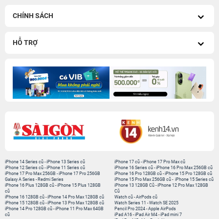
CHÍNH SÁCH
HỖ TRỢ
iPhone 14 Series cũ
-
iPhone 13 Series cũ
iPhone 17 cũ
-
iPhone 17 Pro Max cũ
iPhone 12 Series cũ
-
iPhone 11 Series cũ
iPhone 16 Series cũ
-
iPhone 16 Pro Max 256GB cũ
iPhone 17 Pro Max 256GB
-
iPhone 17 Pro 256GB
iPhone 16 Pro 128GB cũ
-
iPhone 15 Pro 128GB cũ
Galaxy A Series
-
Redmi Series
iPhone 15 Pro Max 256GB cũ
-
iPhone 15 Series cũ
iPhone 16 Plus 128GB cũ
-
iPhone 15 Plus 128GB
iPhone 13 128GB Cũ
-
iPhone 12 Pro Max 128GB
cũ
Cũ
iPhone 16 128GB cũ
-
iPhone 14 Pro Max 128GB cũ
Watch cũ
-
AirPods cũ
iPhone 15 128GB cũ
-
iPhone 13 Pro Max 128GB cũ
Watch Series 11
-
Watch SE 2025
iPhone 14 Pro 128GB cũ
-
iPhone 11 Pro Max 64GB
Pencil Pro 2024
-
Apple AirPods
cũ
iPad A16
-
iPad Air M4
-
iPad mini 7