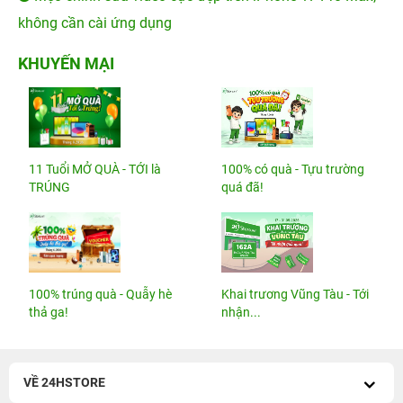
không cần cài ứng dụng
KHUYẾN MẠI
11 Tuổi MỞ QUÀ - TỚI là
100% có quà - Tựu trường
TRÚNG
quá đã!
100% trúng quà - Quẫy hè
Khai trương Vũng Tàu - Tới
thả ga!
nhận...
VỀ 24HSTORE