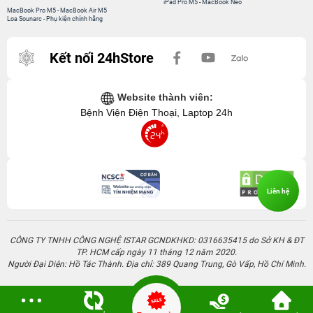
iPad Pro M5
-
MacBook Neo
MacBook Pro M5
-
MacBook Air M5
Loa Sounarc
-
Phụ kiện chính hãng
Kết nối 24hStore
Website thành viên:
Bệnh Viện Điện Thoại, Laptop 24h
Liên hệ
CÔNG TY TNHH CÔNG NGHỆ ISTAR GCNDKHKD: 0316635415 do Sở KH & ĐT
TP. HCM cấp ngày 11 tháng 12 năm 2020.
Người Đại Diện: Hồ Tác Thành. Địa chỉ: 389 Quang Trung, Gò Vấp, Hồ Chí Minh.