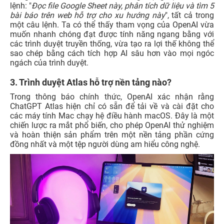
lệnh: "
Đọc file Google Sheet này, phân tích dữ liệu và tìm 5
bài báo trên web hỗ trợ cho xu hướng này
", tất cả trong
một câu lệnh. Ta có thể thấy tham vọng của OpenAI vừa
muốn nhanh chóng đạt được tính năng ngang bằng với
các trình duyệt truyền thống, vừa tạo ra lợi thế không thể
sao chép bằng cách tích hợp AI sâu hơn vào mọi ngóc
ngách của trình duyệt.
3. Trình duyệt Atlas hỗ trợ nền tảng nào?
Trong thông báo chính thức, OpenAI xác nhận rằng
ChatGPT Atlas hiện chỉ có sẵn để tải về và cài đặt cho
các máy tính Mac chạy hệ điều hành macOS. Đây là một
chiến lược ra mắt phổ biến, cho phép OpenAI thử nghiệm
và hoàn thiện sản phẩm trên một nền tảng phần cứng
đồng nhất và một tệp người dùng am hiểu công nghệ.