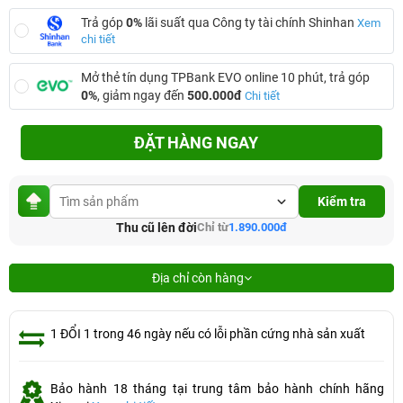
Trả góp
0%
lãi suất qua Công ty tài chính Shinhan
Xem
chi tiết
Mở thẻ tín dụng TPBank EVO online 10 phút, trả góp
0%
, giảm ngay đến
500.000đ
Chi tiết
ĐẶT HÀNG NGAY
Kiểm tra
Thu cũ lên đời
Chỉ từ
1.890.000đ
Địa chỉ còn hàng
1 ĐỔI 1 trong 46 ngày nếu có lỗi phần cứng nhà sản xuất
Bảo hành 18 tháng tại trung tâm bảo hành chính hãng