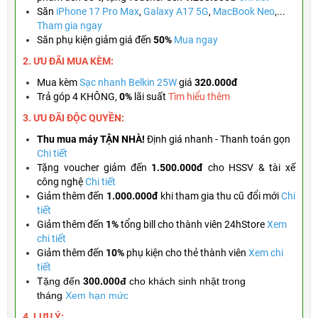
Săn
iPhone 17 Pro Max
,
Galaxy A17 5G
,
MacBook Neo
,...
Tham gia ngay
Săn phụ kiện giảm giá đến
50%
Mua ngay
2. ƯU ĐÃI MUA KÈM:
Mua kèm
Sạc nhanh Belkin 25W
giá
320.000đ
Trả góp 4 KHÔNG,
0%
lãi suất
Tìm hiểu thêm
3. ƯU ĐÃI ĐỘC QUYỀN:
Thu mua máy TẬN NHÀ!
Định giá nhanh - Thanh toán gọn
Chi tiết
Tặng
voucher giảm đến
1.500.000đ
cho HSSV & tài xế
công nghệ
Chi tiết
Giảm thêm đến
1.000.000đ
khi tham gia thu cũ đổi mới
Chi
tiết
Giảm thêm đến
1%
tổng bill cho thành viên 24hStore
Xem
chi tiết
Giảm thêm đến
10%
phụ kiện cho thẻ thành viên
Xem chi
tiết
Tặng đến
300.000đ
cho khách sinh nhật trong
tháng
Xem hạn mức
4. LƯU Ý: