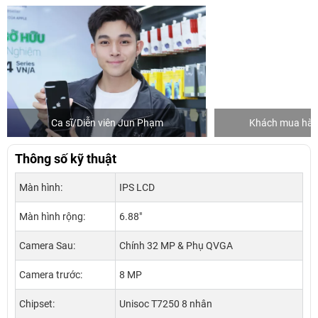
Ca sĩ/Diễn viên Jun Phạm
Khách mua hàng
Thông số kỹ thuật
Màn hình:
IPS LCD
Màn hình rộng:
6.88"
Camera Sau:
Chính 32 MP & Phụ QVGA
Camera trước:
8 MP
Chipset:
Unisoc T7250 8 nhân