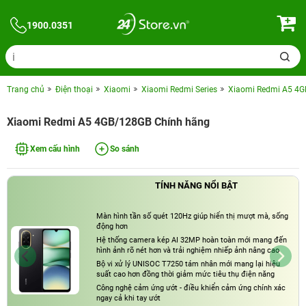
1900.0351
Trang chủ
Điện thoại
Xiaomi
Xiaomi Redmi Series
Xiaomi Redmi A5 4G
Xiaomi Redmi A5 4GB/128GB Chính hãng
Xem cấu hình
So sánh
TÍNH NĂNG NỔI BẬT
Màn hình tần số quét 120Hz giúp hiển thị mượt mà, sống
động hơn
Hệ thống camera kép AI 32MP hoàn toàn mới mang đến
hình ảnh rõ nét hơn và trải nghiệm nhiếp ảnh nâng cao
Bộ vi xử lý UNISOC T7250 tám nhân mới mang lại hiệu
suất cao hơn đồng thời giảm mức tiêu thụ điện năng
Công nghệ cảm ứng ướt - điều khiển cảm ứng chính xác
ngay cả khi tay ướt