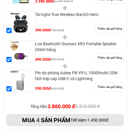
2.390.000đ
3.240.000 đ
Tai nghe True Wireless StarGO Hero
Thêm vào giỏ hàng
390.000đ
790.000đ
Loa Bluetooth Sounarc XR3 Portable Speaker
Chính hãng
Thêm vào giỏ hàng
490.000đ
590.000đ
Pin dự phòng Aukey PB-Y91L 10000mAh 20W
tích hợp cáp USB-C và Lightning
Thêm vào giỏ hàng
590.000đ
690.000đ
3.860.000 đ
5.310.000 đ
Tổng tiền:
MUA
4
SẢN PHẨM
Tiết kiệm 1.450.000đ