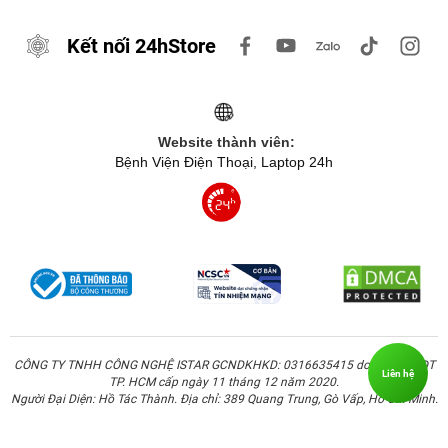
8 GB)
Kết nối 24hStore
64 GB / 128
128GB eMMC
GB, hỗ trợ
5.1, hỗ trợ
Bộ nhớ trong
microSD tới 1
microSD tới 1
TB
TB
Website thành viên:
50 MP + phụ
32 MP + phụ
Bệnh Viện Điện Thoại, Laptop 24h
Camera sau
(Dual Camera)
QVGA
Camera trước
5 MP
8 MP
5.160 mAh, sạc
5.200 mAh, sạc
Pin & Sạc
nhanh 18 W
nhanh 15 W
Android 14 +
Android 15 (Go
Hệ điều hành
HyperOS
Edition)
CÔNG TY TNHH CÔNG NGHỆ ISTAR GCNDKHKD: 0316635415 do Sở KH & ĐT
Liên hệ
TP. HCM cấp ngày 11 tháng 12 năm 2020.
Cảm biến vân
Cảm biến vân
Người Đại Diện: Hồ Tác Thành. Địa chỉ: 389 Quang Trung, Gò Vấp, Hồ Chí Minh.
tay cạnh bên,
tay cạnh bên,
Bảo mật
mở khóa khuôn
mở khóa khuôn