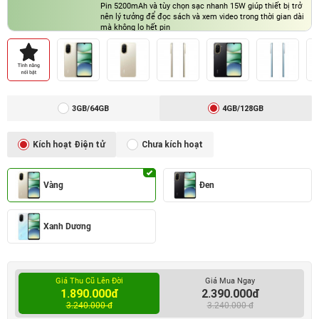
Pin 5200mAh và tùy chọn sạc nhanh 15W giúp thiết bị trở
nên lý tưởng để đọc sách và xem video trong thời gian dài
mà không lo hết pin
3GB/64GB
4GB/128GB
Kích hoạt Điện tử
Chưa kích hoạt
Vàng
Đen
Xanh Dương
Giá Thu Cũ Lên Đời
Giá Mua Ngay
1.890.000đ
2.390.000đ
3.240.000 đ
3.240.000 đ