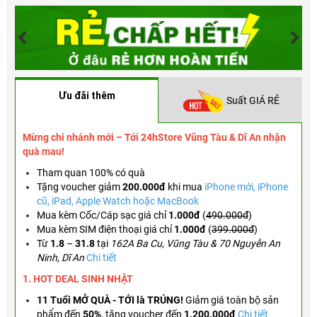
Ưu đãi thêm
Suất GIÁ RẺ
Mừng chi nhánh mới – Tới 24hStore Vũng Tàu & Dĩ An nhận
quà mau!
Tham quan 100% có quà
Tặng voucher
giảm
200.000đ
khi mua
iPhone mới, iPhone
cũ, iPad, Apple Watch hoặc MacBook
Mua kèm Cốc/Cáp sạc giá chỉ
1.000đ
(
490.000đ
)
Mua kèm SIM điện thoại giá chỉ
1.000đ
(
399.000đ
)
Từ
1.8
–
31.8
tại
162A Ba Cu, Vũng Tàu & 70 Nguyễn An
Ninh, Dĩ An
Chi tiết
1. HOT DEAL SINH NHẬT
11 Tuổi MỞ QUÀ - TỚI là TRÚNG!
Giảm giá toàn bộ sản
phẩm đến
50%
,
tặng voucher đến
1.200.000đ
Chi tiết