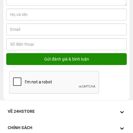
trong 128GB, sản phẩm mang đến không gian lưu trữ
vừa đủ cho ứng dụng cần thiết, hình ảnh, video và dữ liệu
cá nhân. Khi mua Xiaomi Redmi A5 4GB/128GB tại
24hStore, khách hàng còn có thể yên tâm hơn về nguồn
gốc sản phẩm, chính sách bảo hành và các chương trình
ưu đãi đi kèm tùy từng thời điểm. Nhờ đó, người dùng có
thêm lựa chọn tiết kiệm chi phí nhưng vẫn đảm bảo trải
nghiệm sử dụng ổn định trong nhu cầu hằng ngày.
VỀ 24HSTORE
CHÍNH SÁCH