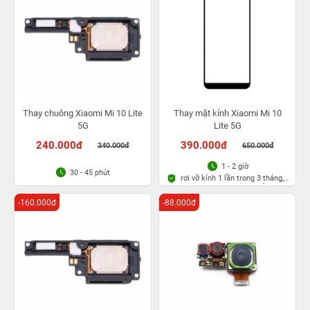
Thay chuông Xiaomi Mi 10 Lite
Thay mặt kính Xiaomi Mi 10
5G
Lite 5G
240.000đ
390.000đ
340.000đ
650.000đ
1 - 2 giờ
30 - 45 phút
rơi vỡ kính 1 lần trong 3 tháng,
Bảo hành bụi bọt vĩnh viễn
-160.000đ
-88.000đ