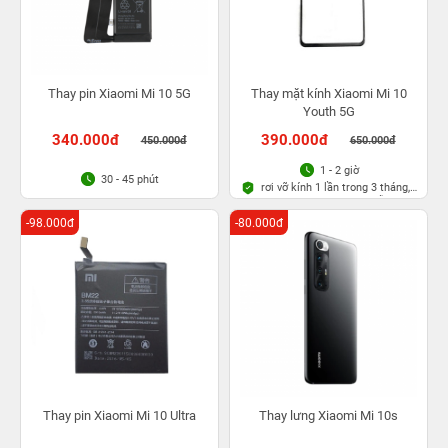
Thay pin Xiaomi Mi 10 5G
Thay mặt kính Xiaomi Mi 10
Youth 5G
340.000đ
390.000đ
450.000đ
650.000đ
1 - 2 giờ
30 - 45 phút
rơi vỡ kính 1 lần trong 3 tháng,
Bảo hành bụi bọt vĩnh viễn
-98.000đ
-80.000đ
Thay pin Xiaomi Mi 10 Ultra
Thay lưng Xiaomi Mi 10s