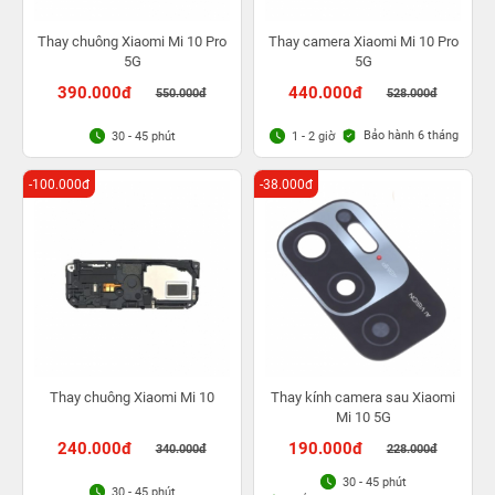
Thay chuông Xiaomi Mi 10 Pro
Thay camera Xiaomi Mi 10 Pro
5G
5G
390.000đ
440.000đ
550.000đ
528.000đ
Bảo hành 6 tháng
30 - 45 phút
1 - 2 giờ
-100.000đ
-38.000đ
Thay chuông Xiaomi Mi 10
Thay kính camera sau Xiaomi
Mi 10 5G
240.000đ
190.000đ
340.000đ
228.000đ
30 - 45 phút
30 - 45 phút