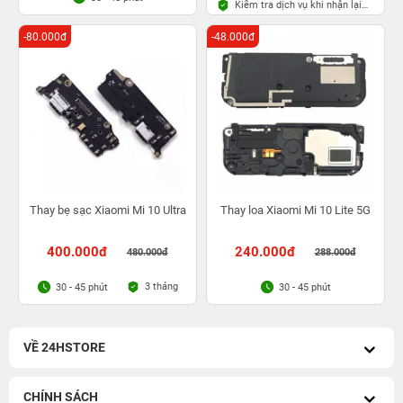
Kiểm tra dịch vụ khi nhận lại
máy
-80.000đ
-48.000đ
Thay bẹ sạc Xiaomi Mi 10 Ultra
Thay loa Xiaomi Mi 10 Lite 5G
400.000đ
240.000đ
480.000đ
288.000đ
3 tháng
30 - 45 phút
30 - 45 phút
VỀ 24HSTORE
CHÍNH SÁCH