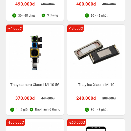
490.000đ
400.000đ
588.000đ
480.000đ
3 tháng
30 - 45 phút
30 - 45 phút
-74.000đ
-48.000đ
Thay camera Xiaomi Mi 10 5G
Thay loa Xiaomi Mi 10
370.000đ
240.000đ
444.000đ
288.000đ
Bảo hành 6 tháng
1 - 2 giờ
30 - 45 phút
-100.000đ
-260.000đ