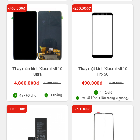
Bảo hành bụi bọt vĩnh viễn
Bảo hành bụi bọt vĩnh viễn
-700.000đ
-260.000đ
Thay màn hình Xiaomi Mi 10
Thay mặt kính Xiaomi Mi 10
Ultra
Pro 5G
4.800.000đ
490.000đ
5.500.000đ
750.000đ
1 - 2 giờ
1 tháng
45 - 60 phút
rơi vỡ kính 1 lần trong 3 tháng,
Bảo hành bụi bọt vĩnh viễn
-110.000đ
-260.000đ