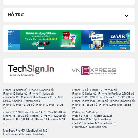
HỖ TRỢ
iPhone 14 Series cũ
-
iPhone 13 Series cũ
iPhone 17 cũ
-
iPhone 17 Pro Max cũ
iPhone 12 Series cũ
-
iPhone 11 Series cũ
iPhone 16 Series cũ
-
iPhone 16 Pro Max 256GB cũ
iPhone 17 Pro Max 256GB
-
iPhone 17 Pro 256GB
iPhone 16 Pro 128GB cũ
-
iPhone 15 Pro 128GB cũ
Galaxy A Series
-
Redmi Series
iPhone 15 Pro Max 256GB cũ
-
iPhone 15 Series cũ
iPhone 16 Plus 128GB cũ
-
iPhone 15 Plus 128GB
iPhone 13 128GB Cũ
-
iPhone 12 Pro Max 128GB
cũ
Cũ
iPhone 16 128GB cũ
-
iPhone 14 Pro Max 128GB cũ
Watch cũ
-
AirPods cũ
iPhone 15 128GB cũ
-
iPhone 13 Pro Max 128GB cũ
Watch Series 11
-
Watch SE 2025
iPhone 14 Pro 128GB cũ
-
iPhone 11 Pro Max 64GB
Pencil Pro 2024
-
Apple AirPods
cũ
iPad A16
-
iPad Air M4
-
iPad mini 7
iPad Pro M5
-
MacBook Neo
MacBook Pro M5
-
MacBook Air M5
Loa Sounarc
-
Phụ kiện chính hãng