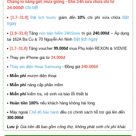
Chẳng lo nắng gắt, mưa giông - Ghé 24h sửa chữa chỉ từ
24.000đ!
Chi tiết
Đặt
•
[1.7–31.8]
Đặt lịch trước
giảm đến
10%
chi phí sửa chữa
ngay
–
•
[1.8–31.8]
Tặng
nón bảo hiểm 24hStore
trị giá
240.000đ
Áp dụng
Đặt lịch ngay
tại 162A Ba Cu & 70 Nguyễn An Ninh
•
[1.7–31.8]
Tặng voucher
99.000đ
mua Phụ kiện REXON & VIDVIE
•
Thay pin iPhone giá từ
24.000đ
•
Thay pin điện thoại Samsung
- Đồng giá
240.000đ
• Miễn phí
mượn điện thoại
• Miễn phí
nâng cấp phần mềm
•
Miễn phí
kiểm tra, vệ sinh và báo lỗi thiết bị
• Hoàn tiền 100%
nếu khách hàng không hài lòng
•
Máy ngoài
Chế độ bảo hành
đều có chính sách hỗ trợ giá lên đến
300.000đ
Lưu ý:
Giá trên đã bao gồm công thợ, không phát sinh chi phí khác