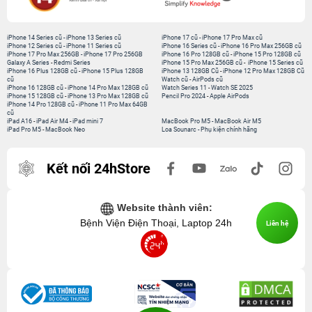
iPhone 14 Series cũ
-
iPhone 13 Series cũ
iPhone 17 cũ
-
iPhone 17 Pro Max cũ
iPhone 12 Series cũ
-
iPhone 11 Series cũ
iPhone 16 Series cũ
-
iPhone 16 Pro Max 256GB cũ
iPhone 17 Pro Max 256GB
-
iPhone 17 Pro 256GB
iPhone 16 Pro 128GB cũ
-
iPhone 15 Pro 128GB cũ
Galaxy A Series
-
Redmi Series
iPhone 15 Pro Max 256GB cũ
-
iPhone 15 Series cũ
iPhone 16 Plus 128GB cũ
-
iPhone 15 Plus 128GB
iPhone 13 128GB Cũ
-
iPhone 12 Pro Max 128GB Cũ
cũ
Watch cũ
-
AirPods cũ
iPhone 16 128GB cũ
-
iPhone 14 Pro Max 128GB cũ
Watch Series 11
-
Watch SE 2025
iPhone 15 128GB cũ
-
iPhone 13 Pro Max 128GB cũ
Pencil Pro 2024
-
Apple AirPods
iPhone 14 Pro 128GB cũ
-
iPhone 11 Pro Max 64GB
cũ
iPad A16
-
iPad Air M4
-
iPad mini 7
MacBook Pro M5
-
MacBook Air M5
iPad Pro M5
-
MacBook Neo
Loa Sounarc
-
Phụ kiện chính hãng
Kết nối 24hStore
Website thành viên:
Bệnh Viện Điện Thoại, Laptop 24h
Liên hệ