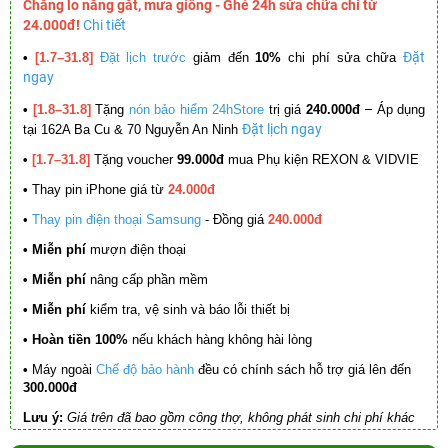
Chẳng lo nắng gắt, mưa giông - Ghé 24h sửa chữa chỉ từ
24.000đ!
Chi tiết
Đặt
•
[1.7–31.8]
Đặt lịch trước
giảm đến
10%
chi phí sửa chữa
ngay
–
•
[1.8–31.8]
Tặng
nón bảo hiểm 24hStore
trị giá
240.000đ
Áp dụng
Đặt lịch ngay
tại 162A Ba Cu & 70 Nguyễn An Ninh
•
[1.7–31.8]
Tặng voucher
99.000đ
mua Phụ kiện REXON & VIDVIE
•
Thay pin iPhone giá từ
24.000đ
•
Thay pin điện thoại Samsung
- Đồng giá
240.000đ
• Miễn phí
mượn điện thoại
• Miễn phí
nâng cấp phần mềm
•
Miễn phí
kiểm tra, vệ sinh và báo lỗi thiết bị
• Hoàn tiền 100%
nếu khách hàng không hài lòng
•
Máy ngoài
Chế độ bảo hành
đều có chính sách hỗ trợ giá lên đến
300.000đ
Lưu ý:
Giá trên đã bao gồm công thợ, không phát sinh chi phí khác