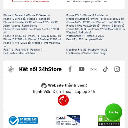
iPhone 14 Series cũ
-
iPhone 13 Series cũ
iPhone 17 cũ
-
iPhone 17 Pro Max cũ
iPhone 12 Series cũ
-
iPhone 11 Series cũ
iPhone 16 Series cũ
-
iPhone 16 Pro Max 256GB cũ
iPhone 17 Pro Max 256GB
-
iPhone 17 Pro 256GB
iPhone 16 Pro 128GB cũ
-
iPhone 15 Pro 128GB cũ
Galaxy A Series
-
Redmi Series
iPhone 15 Pro Max 256GB cũ
-
iPhone 15 Series cũ
iPhone 16 Plus 128GB cũ
-
iPhone 15 Plus 128GB
iPhone 13 128GB Cũ
-
iPhone 12 Pro Max 128GB Cũ
cũ
Watch cũ
-
AirPods cũ
iPhone 16 128GB cũ
-
iPhone 14 Pro Max 128GB cũ
Watch Series 11
-
Watch SE 2025
iPhone 15 128GB cũ
-
iPhone 13 Pro Max 128GB cũ
Pencil Pro 2024
-
Apple AirPods
iPhone 14 Pro 128GB cũ
-
iPhone 11 Pro Max 64GB
cũ
iPad A16
-
iPad Air M4
-
iPad mini 7
MacBook Pro M5
-
MacBook Air M5
iPad Pro M5
-
MacBook Neo
Loa Sounarc
-
Phụ kiện chính hãng
Kết nối 24hStore
Website thành viên:
Bệnh Viện Điện Thoại, Laptop 24h
Liên hệ