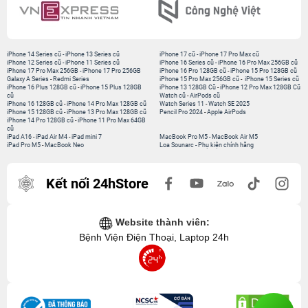
iPhone 14 Series cũ
-
iPhone 13 Series cũ
iPhone 17 cũ
-
iPhone 17 Pro Max cũ
iPhone 12 Series cũ
-
iPhone 11 Series cũ
iPhone 16 Series cũ
-
iPhone 16 Pro Max 256GB cũ
iPhone 17 Pro Max 256GB
-
iPhone 17 Pro 256GB
iPhone 16 Pro 128GB cũ
-
iPhone 15 Pro 128GB cũ
Galaxy A Series
-
Redmi Series
iPhone 15 Pro Max 256GB cũ
-
iPhone 15 Series cũ
iPhone 16 Plus 128GB cũ
-
iPhone 15 Plus 128GB
iPhone 13 128GB Cũ
-
iPhone 12 Pro Max 128GB Cũ
cũ
Watch cũ
-
AirPods cũ
iPhone 16 128GB cũ
-
iPhone 14 Pro Max 128GB cũ
Watch Series 11
-
Watch SE 2025
iPhone 15 128GB cũ
-
iPhone 13 Pro Max 128GB cũ
Pencil Pro 2024
-
Apple AirPods
iPhone 14 Pro 128GB cũ
-
iPhone 11 Pro Max 64GB
cũ
iPad A16
-
iPad Air M4
-
iPad mini 7
MacBook Pro M5
-
MacBook Air M5
iPad Pro M5
-
MacBook Neo
Loa Sounarc
-
Phụ kiện chính hãng
Kết nối 24hStore
Website thành viên:
Bệnh Viện Điện Thoại, Laptop 24h