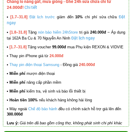
Chẳng lo nắng gắt, mưa giông - Ghé 24h sửa chữa chỉ từ
24.000đ!
Chi tiết
Đặt
•
[1.7–31.8]
Đặt lịch trước
giảm đến
10%
chi phí sửa chữa
ngay
–
•
[1.8–31.8]
Tặng
nón bảo hiểm 24hStore
trị giá
240.000đ
Áp dụng
Đặt lịch ngay
tại 162A Ba Cu & 70 Nguyễn An Ninh
•
[1.7–31.8]
Tặng voucher
99.000đ
mua Phụ kiện REXON & VIDVIE
•
Thay pin iPhone giá từ
24.000đ
•
Thay pin điện thoại Samsung
- Đồng giá
240.000đ
• Miễn phí
mượn điện thoại
• Miễn phí
nâng cấp phần mềm
•
Miễn phí
kiểm tra, vệ sinh và báo lỗi thiết bị
• Hoàn tiền 100%
nếu khách hàng không hài lòng
•
Máy ngoài
Chế độ bảo hành
đều có chính sách hỗ trợ giá lên đến
300.000đ
Lưu ý:
Giá trên đã bao gồm công thợ, không phát sinh chi phí khác