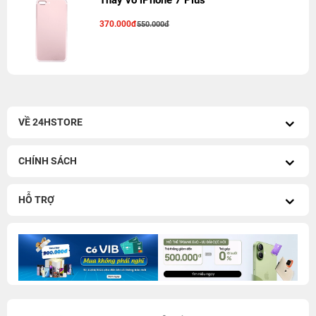
Thay vỏ iPhone 7 Plus
370.000đ
550.000đ
VỀ 24HSTORE
CHÍNH SÁCH
HỖ TRỢ