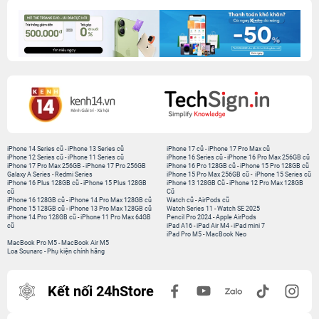
iPhone 14 Series cũ
-
iPhone 13 Series cũ
iPhone 17 cũ
-
iPhone 17 Pro Max cũ
iPhone 12 Series cũ
-
iPhone 11 Series cũ
iPhone 16 Series cũ
-
iPhone 16 Pro Max 256GB cũ
iPhone 17 Pro Max 256GB
-
iPhone 17 Pro 256GB
iPhone 16 Pro 128GB cũ
-
iPhone 15 Pro 128GB cũ
Galaxy A Series
-
Redmi Series
iPhone 15 Pro Max 256GB cũ
-
iPhone 15 Series cũ
iPhone 16 Plus 128GB cũ
-
iPhone 15 Plus 128GB
iPhone 13 128GB Cũ
-
iPhone 12 Pro Max 128GB
cũ
Cũ
iPhone 16 128GB cũ
-
iPhone 14 Pro Max 128GB cũ
Watch cũ
-
AirPods cũ
iPhone 15 128GB cũ
-
iPhone 13 Pro Max 128GB cũ
Watch Series 11
-
Watch SE 2025
iPhone 14 Pro 128GB cũ
-
iPhone 11 Pro Max 64GB
Pencil Pro 2024
-
Apple AirPods
cũ
iPad A16
-
iPad Air M4
-
iPad mini 7
iPad Pro M5
-
MacBook Neo
MacBook Pro M5
-
MacBook Air M5
Loa Sounarc
-
Phụ kiện chính hãng
Kết nối 24hStore