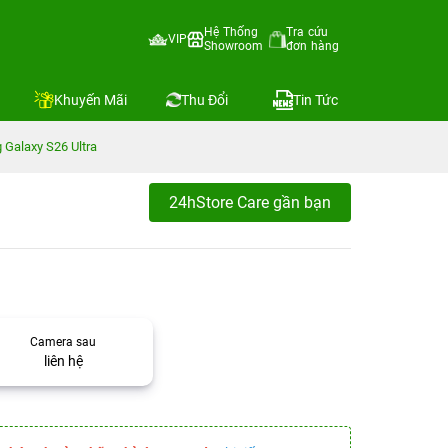
Hệ Thống
Tra cứu
VIP
Showroom
đơn hàng
Khuyến Mãi
Thu Đổi
Tin Tức
Galaxy S26 Ultra
24hStore Care gần bạn
Camera sau
liên hệ