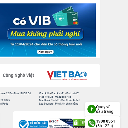
hone 12 Pro Max 128GB Cũ
iPad A16
-
iPad Air M4
-
iPad mini 7
iPad Pro M5
-
MacBook Neo
 SE 2025
MacBook Pro M5
-
MacBook Air M5
AirPods
Loa Sounarc
-
Phụ kiện chính hãng
Quay về
đầu trang
1900 0351
(8h - 22h)