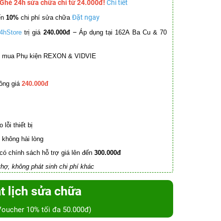
 Ghé 24h sửa chữa chỉ từ 24.000đ!
Chi tiết
Đặt ngay
ến
10%
chi phí sửa chữa
–
4hStore
trị giá
240.000đ
Áp dụng tại 162A Ba Cu & 70
mua Phụ kiện REXON & VIDVIE
ồng giá
240.000đ
lỗi thiết bị
không hài lòng
có chính sách hỗ trợ giá lên đến
300.000đ
hợ, không phát sinh chi phí khác
t lịch sửa chữa
Voucher 10% tối đa 50.000đ)