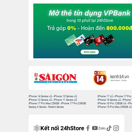
iPhone 14 Series cũ
-
iPhone 13 Series cũ
iPhone 17 cũ
-
iPhone 17 Pro
iPhone 12 Series cũ
-
iPhone 11 Series cũ
iPhone 16 Series cũ
-
iPhone 
iPhone 17 Pro Max 256GB
-
iPhone 17 Pro 256GB
iPhone 16 Pro 128GB cũ
-
iPh
Galaxy A Series
-
Redmi Series
iPhone 15 Pro Max 256GB cũ
Kết nối 24hStore