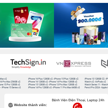
 Max cũ
iPhone 16 Plus 128GB cũ
-
iPhone 15 Plus 128GB cũ
iPhone 13 128GB Cũ
-
iP
16 Pro Max 256GB cũ
iPhone 16 128GB cũ
-
iPhone 14 Pro Max 128GB cũ
Watch cũ
-
AirPods cũ
one 15 Pro 128GB cũ
iPhone 15 128GB cũ
-
iPhone 13 Pro Max 128GB cũ
Watch Series 11
-
Watch
-
iPhone 15 Series cũ
iPhone 14 Pro 128GB cũ
-
iPhone 11 Pro Max 64GB cũ
Pencil Pro 2024
-
Apple 
Bệnh Viện Điện Thoại, Laptop 24h
Website thành viên: