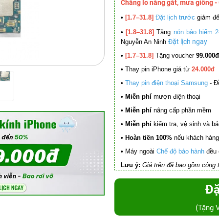
Chẳng lo nắng gắt, mưa giông -
•
[1.7–31.8]
Đặt lịch trước
giảm đ
•
[1.8–31.8]
Tặng
nón bảo hiểm 2
Đặt lịch ngay
Nguyễn An Ninh
•
[1.7–31.8]
Tặng voucher
99.000đ
•
Thay pin iPhone giá từ
24.000đ
•
Thay pin điện thoại Samsung
- Đ
• Miễn phí
mượn điện thoại
• Miễn phí
nâng cấp phần mềm
•
Miễn phí
kiểm tra, vệ sinh và báo 
• Hoàn tiền 100%
nếu khách hàng 
•
Máy ngoài
Chế độ bảo hành
đều 
Lưu ý:
Giá trên đã bao gồm công t
Đặ
(Tặng 