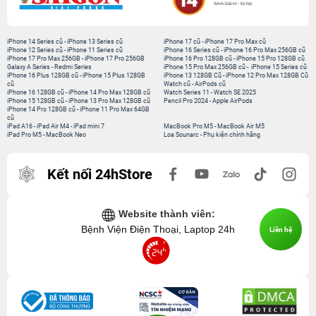
iPhone 14 Series cũ
-
iPhone 13 Series cũ
iPhone 17 cũ
-
iPhone 17 Pro Max cũ
iPhone 12 Series cũ
-
iPhone 11 Series cũ
iPhone 16 Series cũ
-
iPhone 16 Pro Max 256GB cũ
iPhone 17 Pro Max 256GB
-
iPhone 17 Pro 256GB
iPhone 16 Pro 128GB cũ
-
iPhone 15 Pro 128GB cũ
Galaxy A Series
-
Redmi Series
iPhone 15 Pro Max 256GB cũ
-
iPhone 15 Series cũ
iPhone 16 Plus 128GB cũ
-
iPhone 15 Plus 128GB
iPhone 13 128GB Cũ
-
iPhone 12 Pro Max 128GB Cũ
cũ
Watch cũ
-
AirPods cũ
iPhone 16 128GB cũ
-
iPhone 14 Pro Max 128GB cũ
Watch Series 11
-
Watch SE 2025
iPhone 15 128GB cũ
-
iPhone 13 Pro Max 128GB cũ
Pencil Pro 2024
-
Apple AirPods
iPhone 14 Pro 128GB cũ
-
iPhone 11 Pro Max 64GB
cũ
iPad A16
-
iPad Air M4
-
iPad mini 7
MacBook Pro M5
-
MacBook Air M5
iPad Pro M5
-
MacBook Neo
Loa Sounarc
-
Phụ kiện chính hãng
Kết nối 24hStore
Website thành viên:
Bệnh Viện Điện Thoại, Laptop 24h
Liên hệ