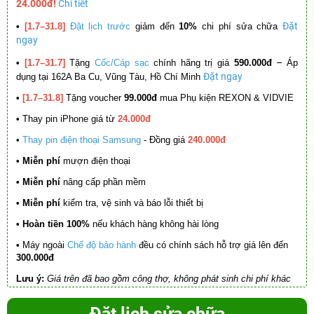
24.000đ!
Chi tiết
Đặt
•
[1.7–31.8]
Đặt lịch trước
giảm đến
10%
chi phí sửa chữa
ngay
–
•
[1.7–31.7]
Tặng
Cốc/Cáp sạc
chính hãng trị giá
590.000đ
Áp
Đặt ngay
dụng tại 162A Ba Cu, Vũng Tàu, Hồ Chí Minh
•
[1.7–31.8]
Tặng voucher
99.000đ
mua Phụ kiện REXON & VIDVIE
•
Thay pin iPhone giá từ
24.000đ
•
Thay pin điện thoại Samsung
- Đồng giá
240.000đ
• Miễn phí
mượn điện thoại
• Miễn phí
nâng cấp phần mềm
•
Miễn phí
kiểm tra, vệ sinh và báo lỗi thiết bị
• Hoàn tiền 100%
nếu khách hàng không hài lòng
•
Máy ngoài
Chế độ bảo hành
đều có chính sách hỗ trợ giá lên đến
300.000đ
Lưu ý:
Giá trên đã bao gồm công thợ, không phát sinh chi phí khác
Đặt lịch sửa chữa