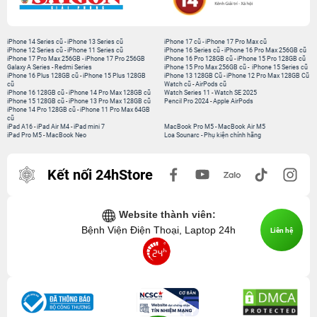
iPhone 14 Series cũ
-
iPhone 13 Series cũ
iPhone 17 cũ
-
iPhone 17 Pro Max cũ
iPhone 12 Series cũ
-
iPhone 11 Series cũ
iPhone 16 Series cũ
-
iPhone 16 Pro Max 256GB cũ
iPhone 17 Pro Max 256GB
-
iPhone 17 Pro 256GB
iPhone 16 Pro 128GB cũ
-
iPhone 15 Pro 128GB cũ
Galaxy A Series
-
Redmi Series
iPhone 15 Pro Max 256GB cũ
-
iPhone 15 Series cũ
iPhone 16 Plus 128GB cũ
-
iPhone 15 Plus 128GB
iPhone 13 128GB Cũ
-
iPhone 12 Pro Max 128GB Cũ
cũ
Watch cũ
-
AirPods cũ
iPhone 16 128GB cũ
-
iPhone 14 Pro Max 128GB cũ
Watch Series 11
-
Watch SE 2025
iPhone 15 128GB cũ
-
iPhone 13 Pro Max 128GB cũ
Pencil Pro 2024
-
Apple AirPods
iPhone 14 Pro 128GB cũ
-
iPhone 11 Pro Max 64GB
cũ
iPad A16
-
iPad Air M4
-
iPad mini 7
MacBook Pro M5
-
MacBook Air M5
iPad Pro M5
-
MacBook Neo
Loa Sounarc
-
Phụ kiện chính hãng
Kết nối 24hStore
Website thành viên:
Bệnh Viện Điện Thoại, Laptop 24h
Liên hệ