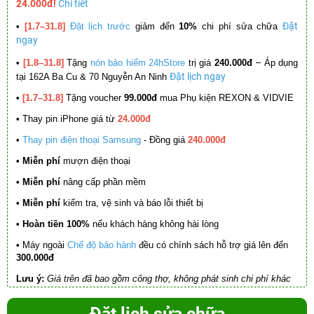
24.000đ!
Chi tiết
Đặt
•
[1.7–31.8]
Đặt lịch trước
giảm đến
10%
chi phí sửa chữa
ngay
–
•
[1.8–31.8]
Tặng
nón bảo hiểm 24hStore
trị giá
240.000đ
Áp dụng
Đặt lịch ngay
tại 162A Ba Cu & 70 Nguyễn An Ninh
•
[1.7–31.8]
Tặng voucher
99.000đ
mua Phụ kiện REXON & VIDVIE
•
Thay pin iPhone giá từ
24.000đ
•
Thay pin điện thoại Samsung
- Đồng giá
240.000đ
• Miễn phí
mượn điện thoại
• Miễn phí
nâng cấp phần mềm
•
Miễn phí
kiểm tra, vệ sinh và báo lỗi thiết bị
• Hoàn tiền 100%
nếu khách hàng không hài lòng
•
Máy ngoài
Chế độ bảo hành
đều có chính sách hỗ trợ giá lên đến
300.000đ
Lưu ý:
Giá trên đã bao gồm công thợ, không phát sinh chi phí khác
Đặt lịch sửa chữa