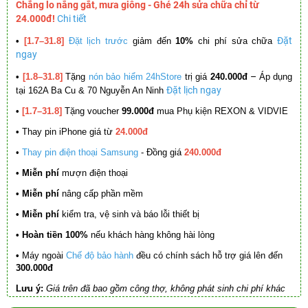
Chẳng lo nắng gắt, mưa giông - Ghé 24h sửa chữa chỉ từ
24.000đ!
Chi tiết
Đặt
•
[1.7–31.8]
Đặt lịch trước
giảm đến
10%
chi phí sửa chữa
ngay
–
•
[1.8–31.8]
Tặng
nón bảo hiểm 24hStore
trị giá
240.000đ
Áp dụng
Đặt lịch ngay
tại 162A Ba Cu & 70 Nguyễn An Ninh
•
[1.7–31.8]
Tặng voucher
99.000đ
mua Phụ kiện REXON & VIDVIE
•
Thay pin iPhone giá từ
24.000đ
•
Thay pin điện thoại Samsung
- Đồng giá
240.000đ
• Miễn phí
mượn điện thoại
• Miễn phí
nâng cấp phần mềm
•
Miễn phí
kiểm tra, vệ sinh và báo lỗi thiết bị
• Hoàn tiền 100%
nếu khách hàng không hài lòng
•
Máy ngoài
Chế độ bảo hành
đều có chính sách hỗ trợ giá lên đến
300.000đ
Lưu ý:
Giá trên đã bao gồm công thợ, không phát sinh chi phí khác