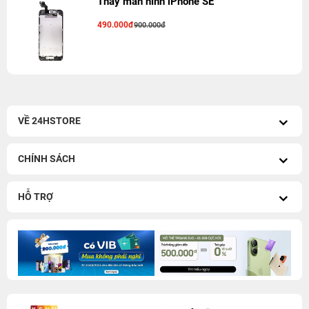
Thay màn hình iPhone SE
490.000đ
900.000đ
VỀ 24HSTORE
CHÍNH SÁCH
HỖ TRỢ