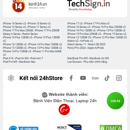
iPhone 14 Series cũ
-
iPhone 13 Series cũ
iPhone 17 cũ
-
iPhone 17 Pro Max cũ
iPhone 12 Series cũ
-
iPhone 11 Series cũ
iPhone 16 Series cũ
-
iPhone 16 Pro Max 256GB cũ
iPhone 17 Pro Max 256GB
-
iPhone 17 Pro 256GB
iPhone 16 Pro 128GB cũ
-
iPhone 15 Pro 128GB cũ
Galaxy A Series
-
Redmi Series
iPhone 15 Pro Max 256GB cũ
-
iPhone 15 Series cũ
iPhone 16 Plus 128GB cũ
-
iPhone 15 Plus 128GB
iPhone 13 128GB Cũ
-
iPhone 12 Pro Max 128GB Cũ
cũ
Watch cũ
-
AirPods cũ
iPhone 16 128GB cũ
-
iPhone 14 Pro Max 128GB cũ
Watch Series 11
-
Watch SE 2025
iPhone 15 128GB cũ
-
iPhone 13 Pro Max 128GB cũ
Pencil Pro 2024
-
Apple AirPods
iPhone 14 Pro 128GB cũ
-
iPhone 11 Pro Max 64GB
cũ
iPad A16
-
iPad Air M4
-
iPad mini 7
MacBook Pro M5
-
MacBook Air M5
iPad Pro M5
-
MacBook Neo
Loa Sounarc
-
Phụ kiện chính hãng
Kết nối 24hStore
Website thành viên:
Bệnh Viện Điện Thoại, Laptop 24h
Liên hệ