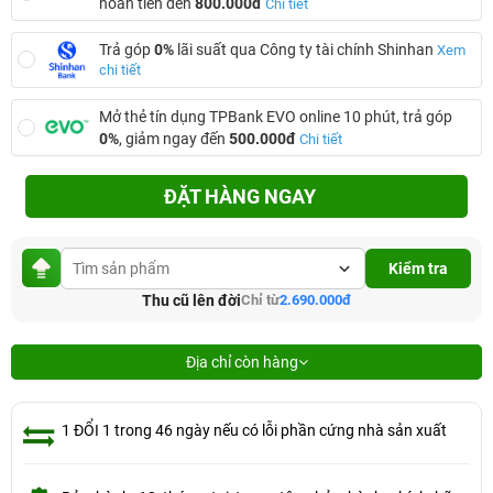
hoàn tiền đến
800.000đ
Chi tiết
Trả góp
0%
lãi suất qua Công ty tài chính Shinhan
Xem
chi tiết
Mở thẻ tín dụng TPBank EVO online 10 phút, trả góp
0%
, giảm ngay đến
500.000đ
Chi tiết
ĐẶT HÀNG NGAY
Kiểm tra
Thu cũ lên đời
Chỉ từ
2.690.000đ
Địa chỉ còn hàng
1 ĐỔI 1 trong 46 ngày nếu có lỗi phần cứng nhà sản xuất