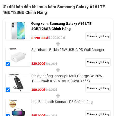
Ưu đãi hấp dẫn khi mua kèm Samsung Galaxy A16 LTE
4GB/128GB Chính Hãng
Đang xem:
Samsung Galaxy A16 LTE
4GB/128GB Chính Hãng
Thêm vào giỏ hàng
3.190.000đ
5.090.000 đ
Sạc nhanh Belkin 25W USB-C PD Wall Charger
Thêm vào giỏ hàng
320.000đ
490.000đ
Pin dự phòng Innostyle MultiCharge Go 20W
10000mAh IP20MCBLK (Kèm 3 cáp)
Thêm vào giỏ hàng
450.000đ
640.000đ
Loa Bluetooth Sounarc P3 Chính hãng
Thêm vào giỏ hàng
585.000đ
950.000đ