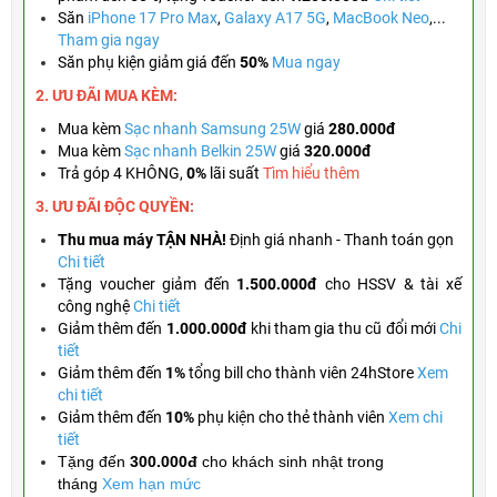
Săn
iPhone 17 Pro Max
,
Galaxy A17 5G
,
MacBook Neo
,...
Tham gia ngay
Săn phụ kiện giảm giá đến
50%
Mua ngay
2. ƯU ĐÃI MUA KÈM:
Mua kèm
Sạc nhanh Samsung 25W
giá
280.000đ
Mua kèm
Sạc nhanh Belkin 25W
giá
320.000đ
Trả góp 4 KHÔNG,
0%
lãi suất
Tìm hiểu thêm
3. ƯU ĐÃI ĐỘC QUYỀN:
Thu mua máy TẬN NHÀ!
Định giá nhanh - Thanh toán gọn
Chi tiết
Tặng
voucher giảm đến
1.500.000đ
cho HSSV & tài xế
công nghệ
Chi tiết
Giảm thêm đến
1.000.000đ
khi tham gia thu cũ đổi mới
Chi
tiết
Giảm thêm đến
1%
tổng bill cho thành viên 24hStore
Xem
chi tiết
Giảm thêm đến
10%
phụ kiện cho thẻ thành viên
Xem chi
tiết
Tặng đến
300.000đ
cho khách sinh nhật trong
tháng
Xem hạn mức