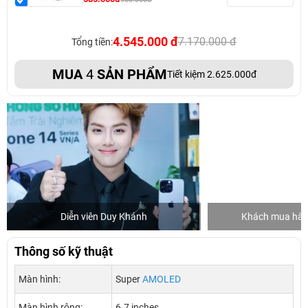
4.545.000 đ
7.170.000 đ
Tổng tiền:
MUA
4
SẢN PHẨM
Tiết kiệm 2.625.000đ
Diễn viên Duy Khánh
Khách mua hàng
Thông số kỹ thuật
Màn hình:
Super
AMOLED
Màn hình rộng:
6.7 inches