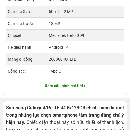
Camera Sau:
50 + 5 + 2 MP
Camera trước:
13 MP
Chipset:
MediaTek Helio G99
Hệ điều hành:
Android 14
Mạng di động:
2G, 3G, 4G, LTE
Cổng sạc:
Type-C
Xem cấu hình chi tiết
Samsung Galaxy A16 LTE 4GB/128GB chính hãng là một
trong những lựa chọn smartphone tầm trung đáng chú ý
hiện nay.
Chiếc điện thoại này sở hữu thiết kế thanh lịch,
hiệu suất mạnh mẽ và tính năng vượt trội, giúp nó trở