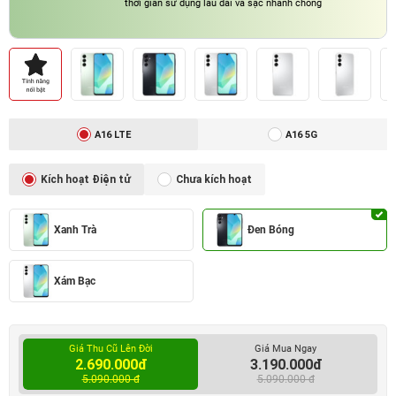
thời gian sử dụng lâu dài và sạc nhanh chóng​
A16 LTE
A16 5G
Kích hoạt Điện tử
Chưa kích hoạt
Xanh Trà
Đen Bóng
Xám Bạc
Giá Thu Cũ Lên Đời
Giá Mua Ngay
2.690.000đ
3.190.000đ
5.090.000 đ
5.090.000 đ