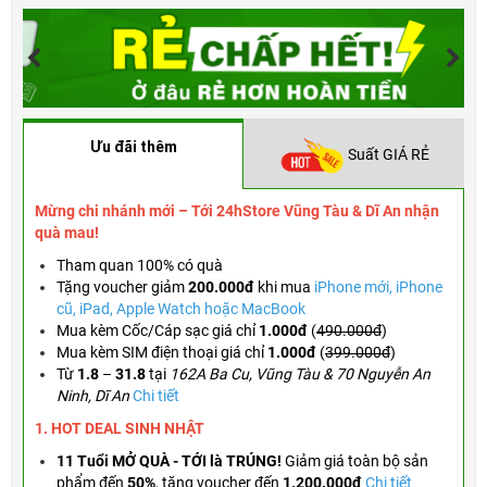
Ưu đãi thêm
Suất GIÁ RẺ
Mừng chi nhánh mới – Tới 24hStore Vũng Tàu & Dĩ An nhận
quà mau!
Tham quan 100% có quà
Tặng voucher
giảm
200.000đ
khi mua
iPhone mới, iPhone
cũ, iPad, Apple Watch hoặc MacBook
Mua kèm Cốc/Cáp sạc giá chỉ
1.000đ
(
490.000đ
)
Mua kèm SIM điện thoại giá chỉ
1.000đ
(
399.000đ
)
Từ
1.8
–
31.8
tại
162A Ba Cu, Vũng Tàu & 70 Nguyễn An
Ninh, Dĩ An
Chi tiết
1. HOT DEAL SINH NHẬT
11 Tuổi MỞ QUÀ - TỚI là TRÚNG!
Giảm giá toàn bộ sản
phẩm đến
50%
,
tặng voucher đến
1.200.000đ
Chi tiết