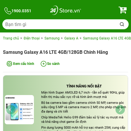
1900.0351
Trang chủ
Điện thoại
Samsung
Galaxy A
Samsung Galaxy A16 LTE 4G
Samsung Galaxy A16 LTE 4GB/128GB Chính Hãng
Xem cấu hình
So sánh
TÍNH NĂNG NỔI BẬT
Màn hình Super AMOLED 6,7 inch - tần số quét 90Hz, giúp
hiển thị màu sắc rực rỡ và hình ảnh mượt mà
Bộ ba camera bao gồm camera chính 50 MP, camera góc
siêu rộng 5 MP và camera macro 2 MP, cho phép chụp ảnh
đa dạng và chi tiết​
Chíp MediaTek Helio G99 đảm bảo xử lý tác vụ mượt mà
và khả năng chơi game ổn định​
Pin dung lượng 5000 mAh hỗ trợ sạc nhanh 25W, cung cấp