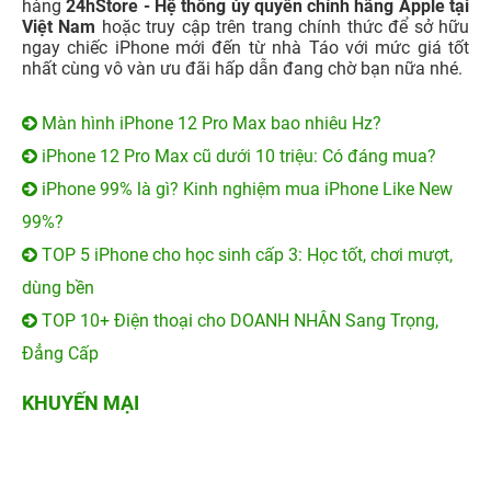
99%?
TOP 5 iPhone cho học sinh cấp 3: Học tốt, chơi mượt,
dùng bền
TOP 10+ Điện thoại cho DOANH NHÂN Sang Trọng,
Đẳng Cấp
KHUYẾN MẠI
11 Tuổi MỞ QUÀ - TỚI là
100% có quà - Tựu trường
TRÚNG
quá đã!