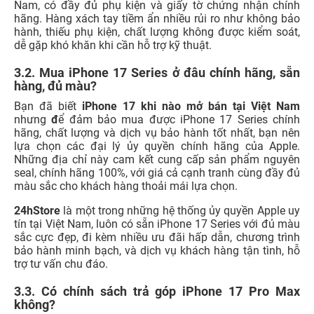
hãng, chất lượng và dịch vụ bảo hành tốt nhất, bạn nên
lựa chọn các đại lý ủy quyền chính hãng của Apple.
Những địa chỉ này cam kết cung cấp sản phẩm nguyên
seal, chính hãng 100%, với giá cả cạnh tranh cùng đầy đủ
màu sắc cho khách hàng thoải mái lựa chọn.
24hStore
là một trong những hệ thống ủy quyền Apple uy
tín tại Việt Nam, luôn có sẵn iPhone 17 Series với đủ màu
sắc cực đẹp, đi kèm nhiều ưu đãi hấp dẫn, chương trình
bảo hành minh bạch, và dịch vụ khách hàng tận tình, hỗ
trợ tư vấn chu đáo.
3.3. Có chính sách trả góp iPhone 17 Pro Max
không?
Tại 24hStore, khách hàng hoàn toàn có thể lựa chọn trả
góp iPhone 17 Pro Max với lãi suất 0% hoặc lãi suất thấp
thông qua các đối tác tài chính uy tín như Home Credit,
FE Credit, và các ngân hàng lớn. Thủ tục đơn giản, duyệt
nhanh, giúp bạn sở hữu siêu phẩm công nghệ mà không
lo về tài chính.