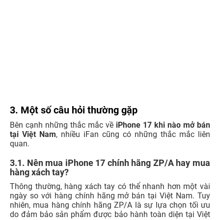
3. Một số câu hỏi thường gặp
Bên cạnh những thắc mắc về
iPhone 17 khi nào mở bán
tại Việt Nam
, nhiều iFan cũng có những thắc mắc liên
quan.
3.1. Nên mua iPhone 17 chính hãng ZP/A hay mua
hàng xách tay?
Thông thường, hàng xách tay có thể nhanh hơn một vài
ngày so với hàng chính hãng mở bán tại Việt Nam. Tuy
nhiên, mua hàng chính hãng ZP/A là sự lựa chọn tối ưu
do đảm bảo sản phẩm được bảo hành toàn diện tại Việt
Nam, có đầy đủ phụ kiện và giấy tờ chứng nhận chính
hãng. Hàng xách tay tiềm ẩn nhiều rủi ro như không bảo
hành, thiếu phụ kiện, chất lượng không được kiểm soát,
dễ gặp khó khăn khi cần hỗ trợ kỹ thuật.
3.2. Mua iPhone 17 Series ở đâu chính hãng, sẵn
hàng, đủ màu?
Bạn đã biết
iPhone 17 khi nào mở bán tại Việt Nam
nhưng
đ
ể đảm bảo mua được iPhone 17 Series chính