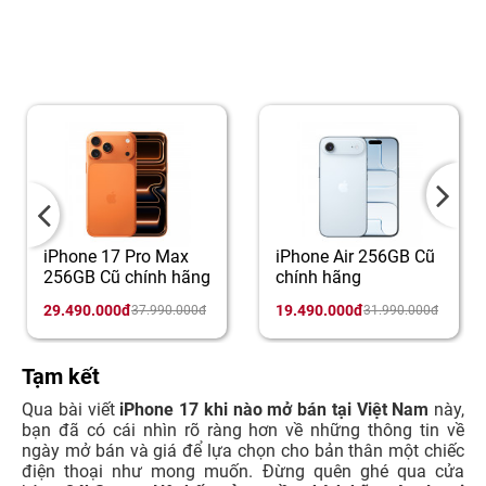
iPhone 17 Pro Max
iPhone Air 256GB Cũ
256GB Cũ chính hãng
chính hãng
29.490.000đ
19.490.000đ
37.990.000đ
31.990.000đ
Tạm kết
Qua bài viết
iPhone 17 khi nào mở bán tại Việt Nam
này,
bạn đã có cái nhìn rõ ràng hơn về những thông tin về
ngày mở bán và giá để lựa chọn cho bản thân một chiếc
điện thoại như mong muốn. Đừng quên ghé qua cửa
hàng
24hStore - Hệ thống ủy quyền chính hãng Apple tại
Việt Nam
hoặc truy cập trên trang chính thức để sở hữu
ngay chiếc iPhone mới đến từ nhà Táo với mức giá tốt
nhất cùng vô vàn ưu đãi hấp dẫn đang chờ bạn nữa nhé.
Màn hình iPhone 12 Pro Max bao nhiêu Hz?
iPhone 12 Pro Max cũ dưới 10 triệu: Có đáng mua?
iPhone 99% là gì? Kinh nghiệm mua iPhone Like New