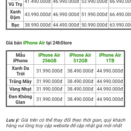
41.490.000đ
46.990.000đ
53.990.000đ
66.990.0
Vũ Trụ
Xanh
43.990.000đ
46.990.000đ
51.990.000đ
66.490.0
Đậm
Bạc
38.990.000đ
44.490.000đ
50.990.000đ
63.990.0
Giá bán
iPhone Air
tại 24hStore
Mẫu
iPhone Air
iPhone Air
iPhone Air
iPhone
256GB
512GB
1TB
Xanh Da
31.990.000đ
38.490.000đ
44.990.000đ
Trời
Trắng Mây
31.990.000đ
38.490.000đ
44.990.000đ
Vàng Nhạt
31.990.000đ
38.490.000đ
44.990.000đ
Đen Không
31.990.000đ
38.490.000đ
44.990.000đ
Gian
Lưu ý:
Giá trên có thể thay đổi theo thời gian, quý khách
hàng vui lòng truy cập website để cập nhật giá mới nhất