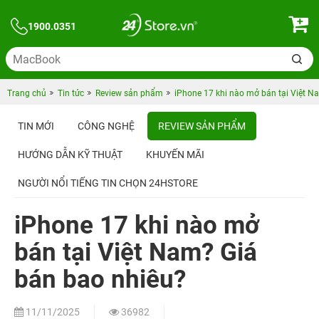
1900.0351
Trang chủ
Tin tức
Review sản phẩm
iPhone 17 khi nào mở bán tại Việt N
TIN MỚI
CÔNG NGHỆ
REVIEW SẢN PHẨM
HƯỚNG DẪN KỸ THUẬT
KHUYẾN MÃI
NGƯỜI NỔI TIẾNG TIN CHỌN 24HSTORE
iPhone 17 khi nào mở
bán tại Việt Nam? Giá
bán bao nhiêu?
11/11/2025
36982