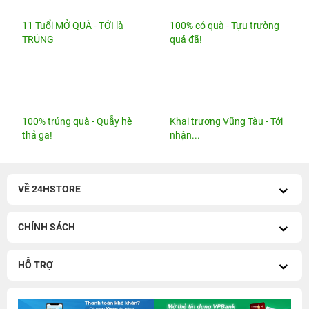
100% trúng quà - Quẫy hè
Khai trương Vũng Tàu - Tới
thả ga!
nhận...
VỀ 24HSTORE
CHÍNH SÁCH
HỖ TRỢ