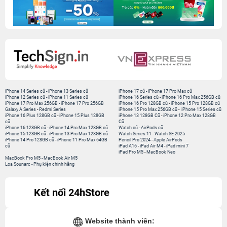
iPhone 14 Series cũ
-
iPhone 13 Series cũ
iPhone 17 cũ
-
iPhone 17 Pro Max cũ
iPhone 12 Series cũ
-
iPhone 11 Series cũ
iPhone 16 Series cũ
-
iPhone 16 Pro Max 256GB cũ
iPhone 17 Pro Max 256GB
-
iPhone 17 Pro 256GB
iPhone 16 Pro 128GB cũ
-
iPhone 15 Pro 128GB cũ
Galaxy A Series
-
Redmi Series
iPhone 15 Pro Max 256GB cũ
-
iPhone 15 Series cũ
iPhone 16 Plus 128GB cũ
-
iPhone 15 Plus 128GB
iPhone 13 128GB Cũ
-
iPhone 12 Pro Max 128GB
cũ
Cũ
iPhone 16 128GB cũ
-
iPhone 14 Pro Max 128GB cũ
Watch cũ
-
AirPods cũ
iPhone 15 128GB cũ
-
iPhone 13 Pro Max 128GB cũ
Watch Series 11
-
Watch SE 2025
iPhone 14 Pro 128GB cũ
-
iPhone 11 Pro Max 64GB
Pencil Pro 2024
-
Apple AirPods
cũ
iPad A16
-
iPad Air M4
-
iPad mini 7
iPad Pro M5
-
MacBook Neo
MacBook Pro M5
-
MacBook Air M5
Loa Sounarc
-
Phụ kiện chính hãng
Kết nối 24hStore
Website thành viên:
Bệnh Viện Điện Thoại, Laptop 24h
CÔNG TY TNHH CÔNG NGHỆ ISTAR GCNDKHKD: 0316635415 do Sở KH & ĐT
TP. HCM cấp ngày 11 tháng 12 năm 2020.