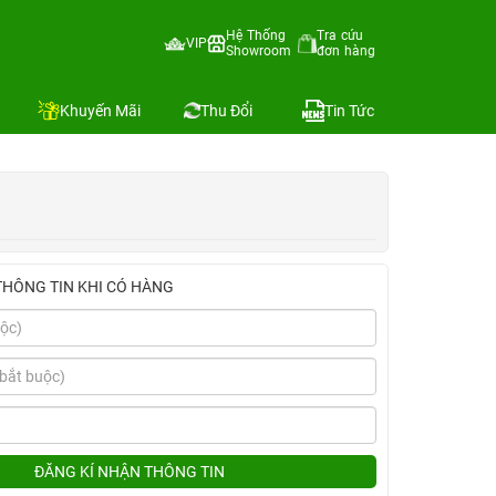
Hệ Thống
Tra cứu
VIP
Showroom
đơn hàng
Địa chỉ còn hàng
h
So sánh
Khuyến Mãi
Thu Đổi
Tin Tức
THÔNG TIN KHI CÓ HÀNG
ĐĂNG KÍ NHẬN THÔNG TIN