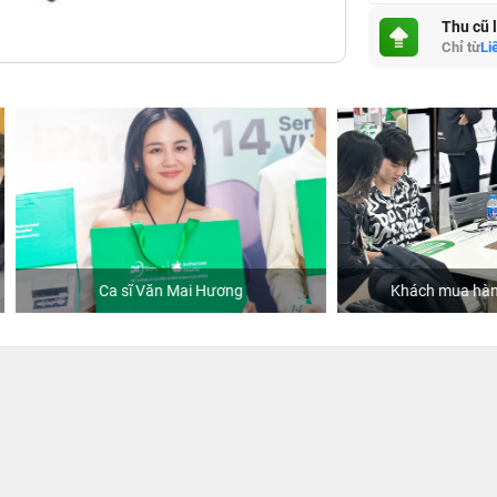
Thu cũ 
Chỉ từ
Li
Ca sĩ Văn Mai Hương
Khách mua hàng tại 24hSto