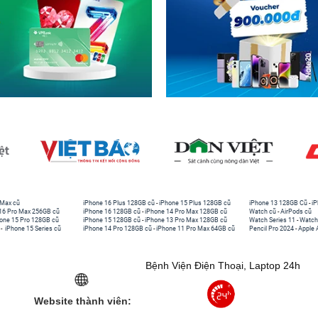
 Max cũ
iPhone 16 Plus 128GB cũ
-
iPhone 15 Plus 128GB cũ
iPhone 13 128GB Cũ
-
iP
16 Pro Max 256GB cũ
iPhone 16 128GB cũ
-
iPhone 14 Pro Max 128GB cũ
Watch cũ
-
AirPods cũ
one 15 Pro 128GB cũ
iPhone 15 128GB cũ
-
iPhone 13 Pro Max 128GB cũ
Watch Series 11
-
Watch
-
iPhone 15 Series cũ
iPhone 14 Pro 128GB cũ
-
iPhone 11 Pro Max 64GB cũ
Pencil Pro 2024
-
Apple 
Bệnh Viện Điện Thoại, Laptop 24h
Website thành viên: