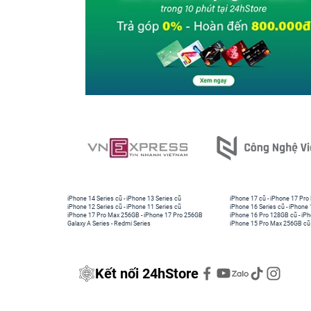
iPhone 14 Series cũ
-
iPhone 13 Series cũ
iPhone 17 cũ
-
iPhone 17 Pro
iPhone 12 Series cũ
-
iPhone 11 Series cũ
iPhone 16 Series cũ
-
iPhone 
iPhone 17 Pro Max 256GB
-
iPhone 17 Pro 256GB
iPhone 16 Pro 128GB cũ
-
iPh
Galaxy A Series
-
Redmi Series
iPhone 15 Pro Max 256GB cũ
Kết nối 24hStore