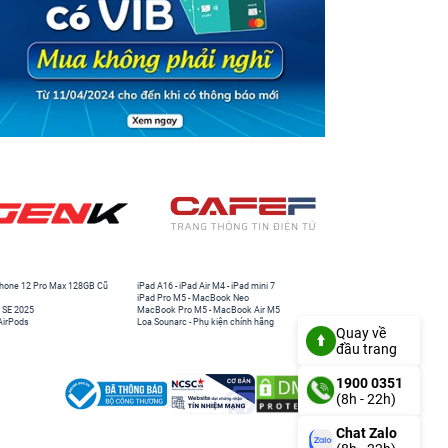
hone 12 Pro Max 128GB Cũ
iPad A16
-
iPad Air M4
-
iPad mini 7
iPad Pro M5
-
MacBook Neo
 SE 2025
MacBook Pro M5
-
MacBook Air M5
AirPods
Loa Sounarc
-
Phụ kiện chính hãng
Quay về
đầu trang
1900 0351
(8h - 22h)
Chat Zalo