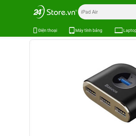
Trang chủ
Phụ kiện
Phụ kiện MacBook
Bộ HUB chia c
Bộ HUB chia cổng USB Baseus Squa
Điện thoại
Máy tính bảng
Lapto