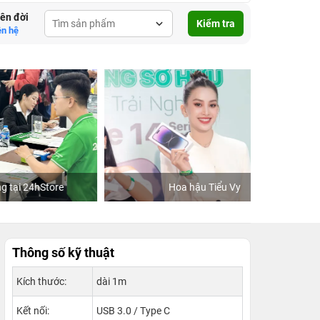
lên đời
Kiểm tra
ên hệ
re
Hoa hậu Tiểu Vy
Khách
Thông số kỹ thuật
Kích thước:
dài 1m
Kết nối:
USB 3.0 / Type C