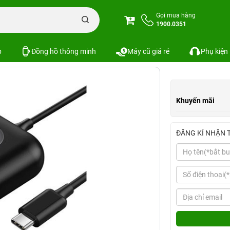
ổng USB Baseus Square Round 4 in 1 LV606
Gọi mua hàng
1900.0351
re Round 4 in 1 LV606
Xem cấu hìn
SKU:
p
Đồng hồ thông minh
Máy cũ giá rẻ
Phụ kiện
Khuyến mãi
ĐĂNG KÍ NHẬN 