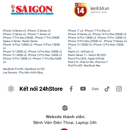
iPhone 14 Series cũ
-
iPhone 13 Series cũ
iPhone 17 cũ
-
iPhone 17 Pro Max cũ
iPhone 12 Series cũ
-
iPhone 11 Series cũ
iPhone 16 Series cũ
-
iPhone 16 Pro Max 256GB cũ
iPhone 17 Pro Max 256GB
-
iPhone 17 Pro 256GB
iPhone 16 Pro 128GB cũ
-
iPhone 15 Pro 128GB cũ
Galaxy A Series
-
Redmi Series
iPhone 15 Pro Max 256GB cũ
-
iPhone 15 Series cũ
iPhone 16 Plus 128GB cũ
-
iPhone 15 Plus 128GB
iPhone 13 128GB Cũ
-
iPhone 12 Pro Max 128GB
cũ
Cũ
iPhone 16 128GB cũ
-
iPhone 14 Pro Max 128GB cũ
Watch cũ
-
AirPods cũ
iPhone 15 128GB cũ
-
iPhone 13 Pro Max 128GB cũ
Watch Series 11
-
Watch SE 2025
iPhone 14 Pro 128GB cũ
-
iPhone 11 Pro Max 64GB
Pencil Pro 2024
-
Apple AirPods
cũ
iPad A16
-
iPad Air M4
-
iPad mini 7
iPad Pro M5
-
MacBook Neo
MacBook Pro M5
-
MacBook Air M5
Loa Sounarc
-
Phụ kiện chính hãng
Kết nối 24hStore
Website thành viên:
Bệnh Viện Điện Thoại, Laptop 24h