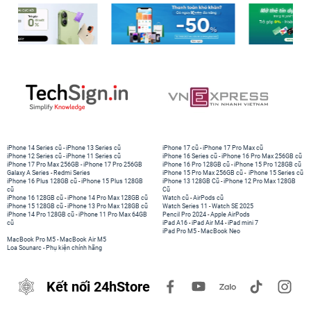
iPhone 14 Series cũ
-
iPhone 13 Series cũ
iPhone 17 cũ
-
iPhone 17 Pro Max cũ
iPhone 12 Series cũ
-
iPhone 11 Series cũ
iPhone 16 Series cũ
-
iPhone 16 Pro Max 256GB cũ
iPhone 17 Pro Max 256GB
-
iPhone 17 Pro 256GB
iPhone 16 Pro 128GB cũ
-
iPhone 15 Pro 128GB cũ
Galaxy A Series
-
Redmi Series
iPhone 15 Pro Max 256GB cũ
-
iPhone 15 Series cũ
iPhone 16 Plus 128GB cũ
-
iPhone 15 Plus 128GB
iPhone 13 128GB Cũ
-
iPhone 12 Pro Max 128GB
cũ
Cũ
iPhone 16 128GB cũ
-
iPhone 14 Pro Max 128GB cũ
Watch cũ
-
AirPods cũ
iPhone 15 128GB cũ
-
iPhone 13 Pro Max 128GB cũ
Watch Series 11
-
Watch SE 2025
iPhone 14 Pro 128GB cũ
-
iPhone 11 Pro Max 64GB
Pencil Pro 2024
-
Apple AirPods
cũ
iPad A16
-
iPad Air M4
-
iPad mini 7
iPad Pro M5
-
MacBook Neo
MacBook Pro M5
-
MacBook Air M5
Loa Sounarc
-
Phụ kiện chính hãng
Kết nối 24hStore