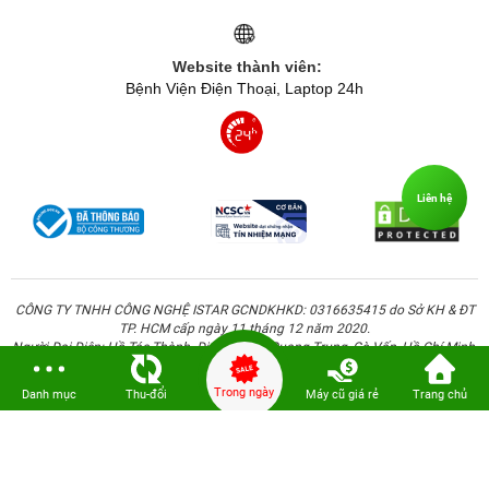
Website thành viên:
Bệnh Viện Điện Thoại, Laptop 24h
Liên hệ
CÔNG TY TNHH CÔNG NGHỆ ISTAR GCNDKHKD: 0316635415 do Sở KH & ĐT
TP. HCM cấp ngày 11 tháng 12 năm 2020.
Người Đại Diện: Hồ Tác Thành. Địa chỉ: 389 Quang Trung, Gò Vấp, Hồ Chí Minh.
Trong ngày
Danh mục
Thu-đổi
Máy cũ giá rẻ
Trang chủ