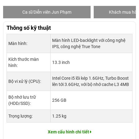
Ca sĩ/Diễn viên Jun Phạm
Khách mua hàng
Thông số kỹ thuật
Màn hình LED-backlight với công nghệ
Màn hình:
IPS, công nghệ True Tone
Kích thước màn
13.3 inch
hình:
Intel Core i5 lõi kép 1.6GHz, Turbo Boost
Bộ vi xử lý (CPU):
lên tới 3.6GHz, với bộ nhớ cache L3 4MB
Bộ nhớ lưu trữ
256 GB
(HDD/SSD):
Trọng lượng:
1.25 kg
Xem cấu hình chi tiết