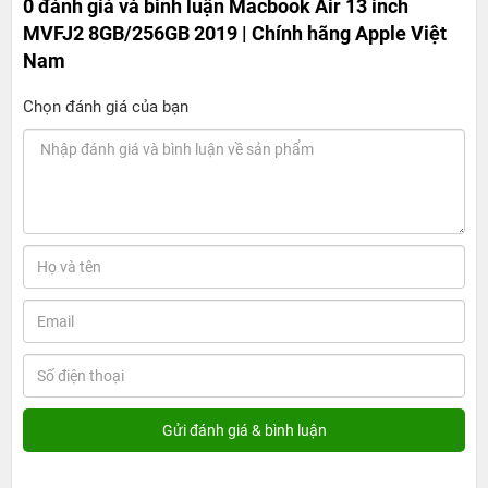
0 đánh giá và bình luận
Macbook Air 13 inch
MVFJ2 8GB/256GB 2019 | Chính hãng Apple Việt
Nam
Chọn đánh giá của bạn
Mặc dù chỉ nặng 1.25kg Macbook Air 2019 lại có sức
mạnh rất khủng. Bộ xử lý Intel Core i5 8 nhân thế hệ thứ
tám, tốc độ xung nhịp 2.1GHz giúp tăng sức mạnh thông
qua các hoạt động hàng ngày, từ đọc email hay duyệt