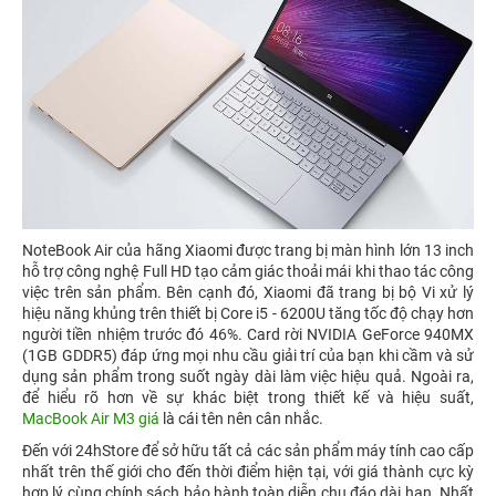
NoteBook Air của hãng Xiaomi được trang bị màn hình lớn 13 inch
hỗ trợ công nghệ Full HD tạo cảm giác thoải mái khi thao tác công
việc trên sản phẩm. Bên cạnh đó, Xiaomi đã trang bị bộ Vi xử lý
hiệu năng khủng trên thiết bị Core i5 - 6200U tăng tốc độ chạy hơn
người tiền nhiệm trước đó 46%. Card rời NVIDIA GeForce 940MX
(1GB GDDR5) đáp ứng mọi nhu cầu giải trí của bạn khi cầm và sử
dụng sản phẩm trong suốt ngày dài làm việc hiệu quả. Ngoài ra,
để hiểu rõ hơn về sự khác biệt trong thiết kế và hiệu suất,
MacBook Air M3 giá
là cái tên nên cân nhắc.
Đến với 24hStore để sở hữu tất cả các sản phẩm máy tính cao cấp
nhất trên thế giới cho đến thời điểm hiện tại, với giá thành cực kỳ
hợp lý cùng chính sách bảo hành toàn diễn chu đáo dài hạn. Nhất