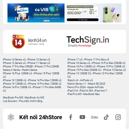
iPhone 14 Series cũ
-
iPhone 13 Series cũ
iPhone 17 cũ
-
iPhone 17 Pro Max cũ
iPhone 12 Series cũ
-
iPhone 11 Series cũ
iPhone 16 Series cũ
-
iPhone 16 Pro Max 256GB cũ
iPhone 17 Pro Max 256GB
-
iPhone 17 Pro 256GB
iPhone 16 Pro 128GB cũ
-
iPhone 15 Pro 128GB cũ
Galaxy A Series
-
Redmi Series
iPhone 15 Pro Max 256GB cũ
-
iPhone 15 Series cũ
iPhone 16 Plus 128GB cũ
-
iPhone 15 Plus 128GB
iPhone 13 128GB Cũ
-
iPhone 12 Pro Max 128GB
cũ
Cũ
iPhone 16 128GB cũ
-
iPhone 14 Pro Max 128GB cũ
Watch cũ
-
AirPods cũ
iPhone 15 128GB cũ
-
iPhone 13 Pro Max 128GB cũ
Watch Series 11
-
Watch SE 2025
iPhone 14 Pro 128GB cũ
-
iPhone 11 Pro Max 64GB
Pencil Pro 2024
-
Apple AirPods
cũ
iPad A16
-
iPad Air M4
-
iPad mini 7
iPad Pro M5
-
MacBook Neo
MacBook Pro M5
-
MacBook Air M5
Loa Sounarc
-
Phụ kiện chính hãng
Kết nối 24hStore