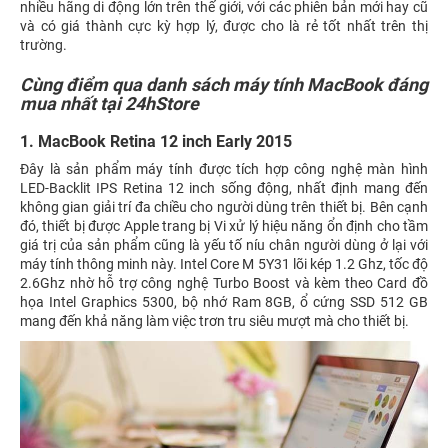
nhiều hãng di động lớn trên thế giới, với các phiên bản mới hay cũ
và có giá thành cực kỳ hợp lý, được cho là rẻ tốt nhất trên thị
trường.
Cùng điểm qua danh sách máy tính MacBook đáng
mua nhất tại 24hStore
1. MacBook Retina 12 inch Early 2015
Đây là sản phẩm máy tính được tích hợp công nghệ màn hình
LED-Backlit IPS Retina 12 inch sống động, nhất định mang đến
không gian giải trí đa chiều cho người dùng trên thiết bị. Bên cạnh
đó, thiết bị được Apple trang bị Vi xử lý hiệu năng ổn định cho tầm
giá trị của sản phẩm cũng là yếu tố níu chân người dùng ở lại với
máy tính thông minh này. Intel Core M 5Y31 lõi kép 1.2 Ghz, tốc độ
2.6Ghz nhờ hỗ trợ công nghệ Turbo Boost và kèm theo Card đồ
họa Intel Graphics 5300, bộ nhớ Ram 8GB, ổ cứng SSD 512 GB
mang đến khả năng làm việc trơn tru siêu mượt mà cho thiết bị.