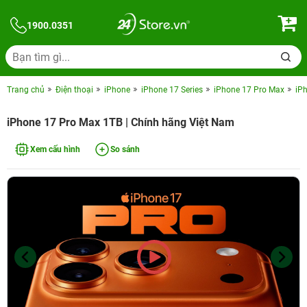
1900.0351
Trang chủ
Điện thoại
iPhone
iPhone 17 Series
iPhone 17 Pro Max
iP
iPhone 17 Pro Max 1TB | Chính hãng Việt Nam
Xem cấu hình
So sánh