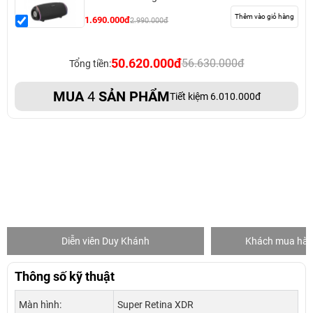
Thêm vào giỏ hàng
1.690.000đ
2.990.000đ
50.620.000đ
56.630.000đ
Tổng tiền:
MUA
4
SẢN PHẨM
Tiết kiệm 6.010.000đ
Diễn viên Duy Khánh
Khách mua hàng
Thông số kỹ thuật
Màn hình:
Super Retina XDR