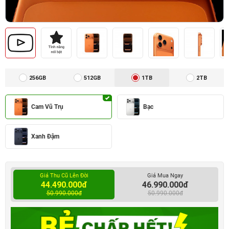
256GB
512GB
1TB
2TB
Cam Vũ Trụ
Bạc
Xanh Đậm
Giá Thu Cũ Lên Đời
Giá Mua Ngay
44.490.000đ
46.990.000đ
50.990.000đ
50.990.000đ