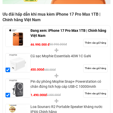
Ưu đãi hấp dẫn khi mua kèm iPhone 17 Pro Max 1TB |
Chính hãng Việt Nam
Đang xem:
iPhone 17 Pro Max 1TB | Chính hãng
Việt Nam
Thêm vào giỏ hàng
46.990.000 đ
50.990.000đ
Củ sạc Mophie Essentials 40W 1C GaN
Thêm vào giỏ hàng
450.000đ
650.000đ
Pin dự phòng Mophie Snap+ Powerstation có
chân đứng tích hợp cáp USB-C 10000mAh
Thêm vào giỏ hàng
1.490.000đ
2.000.000đ
Loa Sounarc R2 Portable Speaker kháng nước
IPX6 Chính hãng