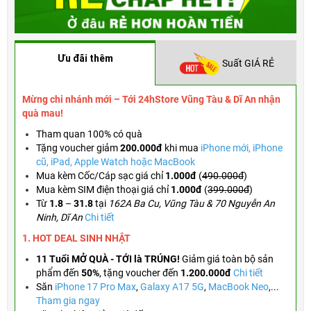
Ưu đãi thêm
Suất GIÁ RẺ
Mừng chi nhánh mới – Tới 24hStore Vũng Tàu & Dĩ An nhận
quà mau!
Tham quan 100% có quà
Tặng voucher
giảm
200.000đ
khi mua
iPhone mới, iPhone
cũ, iPad, Apple Watch hoặc MacBook
Mua kèm Cốc/Cáp sạc giá chỉ
1.000đ
(
490.000đ
)
Mua kèm SIM điện thoại giá chỉ
1.000đ
(
399.000đ
)
Từ
1.8
–
31.8
tại
162A Ba Cu, Vũng Tàu & 70 Nguyễn An
Ninh, Dĩ An
Chi tiết
1. HOT DEAL SINH NHẬT
11 Tuổi MỞ QUÀ - TỚI là TRÚNG!
Giảm giá toàn bộ sản
phẩm đến
50%
,
tặng voucher đến
1.200.000đ
Chi tiết
Săn
iPhone 17 Pro Max
,
Galaxy A17 5G
,
MacBook Neo
,...
Tham gia ngay