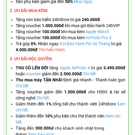
Săn phụ kiện giảm giá đến
50%
Mua ngay
2. ƯU ĐÃI MUA KÈM:
Tặng
nón bảo hiểm 24hStore trị giá
240.000đ
Tặng
voucher
1.000.000đ
khi mua gói Bảo hành 24hVIP
Tặng
voucher
100.000đ
khi mua kèm
Apple Watch
Tặng
voucher
100.000đ
khi mua kèm
AirPods Pro 3
Trả góp
0%
: Nhận ngay
Gói Bảo hành Pin 36 Tháng
trị giá
4.000.000đ
Tìm hiểu thêm
3. ƯU ĐÃI ĐỘC QUYỀN:
THU CŨ LÊN ĐỜI
tặng
Apple AirPods 4
trị giá
3.490.000đ
hoặc
voucher
giảm đến
2.500.000đ
Chi tiết
Thu mua máy TẬN NHÀ!
Định giá nhanh - Thanh toán gọn
Chi tiết
Tặng
voucher giảm đến
1.500.000đ
cho HSSV & tài xế
công nghệ
Chi tiết
Giảm thêm đến
1%
tổng bill cho thành viên 24hStore
Xem
chi tiết
Giảm thêm đến
10%
phụ kiện cho thẻ thành viên
Xem chi
tiết
Tặng đến
300.000đ
cho khách sinh nhật trong
tháng
Xem hạn mức