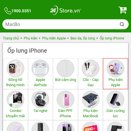
1900.0351
Trang chủ
Phụ kiện
Phụ kiện Apple
Bao da, ốp lưng
Ốp lưng iPhone
Ốp lưng iPhone
Đồng hồ
Apple
Bút cảm ứng
Cốc - Cáp
Phụ kiện
thông minh
AirPods
Sạc
Apple
Combo
Tai nghe
Dán PPF
Phụ kiện
Dán cường
khuyến mãi
iPhone
MacBook
lực