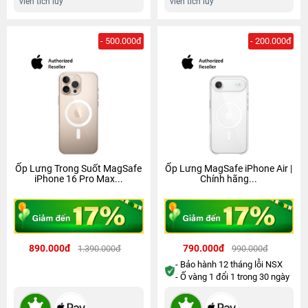
viên tích lũy
viên tích lũy
- 500.000đ
- 200.000đ
Ốp Lưng Trong Suốt MagSafe
Ốp Lưng MagSafe iPhone Air |
iPhone 16 Pro Max...
Chính hãng...
890.000đ
790.000đ
1.390.000đ
990.000đ
- Bảo hành 12 tháng lỗi NSX
- Ố vàng 1 đổi 1 trong 30 ngày