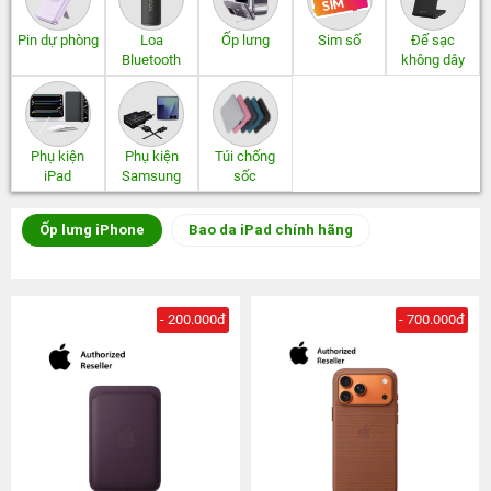
Pin dự phòng
Loa
Ốp lưng
Sim số
Đế sạc
Bluetooth
không dây
Phụ kiện
Phụ kiện
Túi chống
iPad
Samsung
sốc
Ốp lưng iPhone
Bao da iPad chính hãng
- 200.000đ
- 700.000đ