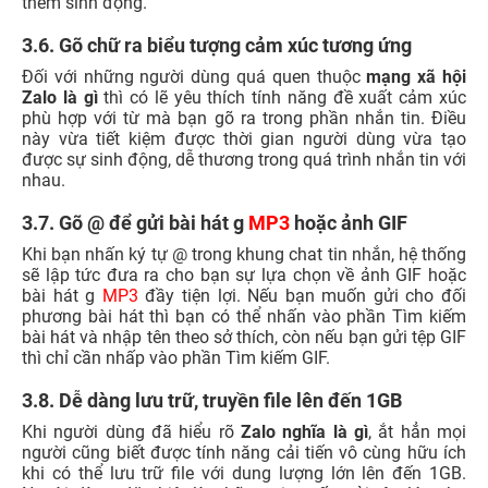
thêm sinh động.
3.6. Gõ chữ ra biểu tượng cảm xúc tương ứng
Đối với những người dùng quá quen thuộc
mạng xã hội
Zalo là gì
thì có lẽ yêu thích tính năng đề xuất cảm xúc
phù hợp với từ mà bạn gõ ra trong phần nhắn tin. Điều
này vừa tiết kiệm được thời gian người dùng vừa tạo
được sự sinh động, dễ thương trong quá trình nhắn tin với
nhau.
3.7. Gõ @ để gửi bài hát g
MP3
hoặc ảnh GIF
Khi bạn nhấn ký tự @ trong khung chat tin nhắn, hệ thống
sẽ lập tức đưa ra cho bạn sự lựa chọn về ảnh GIF hoặc
bài hát g
MP3
đầy tiện lợi. Nếu bạn muốn gửi cho đối
phương bài hát thì bạn có thể nhấn vào phần Tìm kiếm
bài hát và nhập tên theo sở thích, còn nếu bạn gửi tệp GIF
thì chỉ cần nhấp vào phần Tìm kiếm GIF.
3.8. Dễ dàng lưu trữ, truyền file lên đến 1GB
Khi người dùng đã hiểu rõ
Zalo nghĩa là gì
, ắt hẳn mọi
người cũng biết được tính năng cải tiến vô cùng hữu ích
khi có thể lưu trữ file với dung lượng lớn lên đến 1GB.