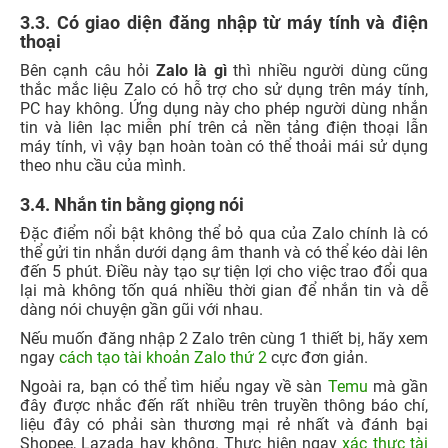
3.3. Có giao diện đăng nhập từ máy tính và điện
thoại
Bên cạnh câu hỏi
Zalo là gì
thì nhiều người dùng cũng
thắc mắc liệu Zalo có hỗ trợ cho sử dụng trên máy tính,
PC hay không. Ứng dụng này cho phép người dùng nhắn
tin và liên lạc miễn phí trên cả nền tảng điện thoại lẫn
máy tính, vì vậy bạn hoàn toàn có thể thoải mái sử dụng
theo nhu cầu của mình.
3.4. Nhắn tin bằng giọng nói
Đặc điểm nổi bật không thể bỏ qua của Zalo chính là có
thể gửi tin nhắn dưới dạng âm thanh và có thể kéo dài lên
đến 5 phút. Điều này tạo sự tiện lợi cho việc trao đổi qua
lại mà không tốn quá nhiều thời gian để nhắn tin và dễ
dàng nói chuyện gần gũi với nhau.
Nếu muốn đăng nhập 2 Zalo trên cùng 1 thiết bị, hãy xem
ngay
cách tạo tài khoản Zalo thứ 2
cực đơn giản.
Ngoài ra, bạn có thể tìm hiểu ngay về sàn
Temu
mà gần
đây được nhắc đến rất nhiều trên truyền thông báo chí,
liệu đây có phải sàn thương mại rẻ nhất và đánh bại
Shopee, Lazada hay không. Thực hiện ngay
xác thực tài