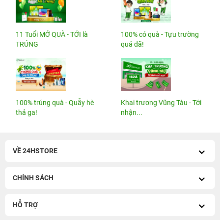
11 Tuổi MỞ QUÀ - TỚI là
100% có quà - Tựu trường
TRÚNG
quá đã!
100% trúng quà - Quẫy hè
Khai trương Vũng Tàu - Tới
thả ga!
nhận...
VỀ 24HSTORE
CHÍNH SÁCH
HỖ TRỢ