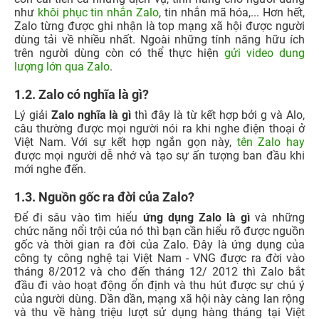
như
khôi phục tin nhắn Zalo
, tin nhắn mã hóa,... Hơn hết,
Zalo từng được ghi nhận là top mạng xã hội được người
dùng tải về nhiều nhất. Ngoài những tính năng hữu ích
trên người dùng còn có thể thực hiện
gửi video dung
lượng lớn qua Zalo
.
1.2. Zalo có nghĩa là gì?
Lý giải
Zalo nghĩa là gì
thì đây là từ kết hợp bởi g và Alo,
câu thường được mọi người nói ra khi nghe điện thoại ở
Việt Nam. Với sự kết hợp ngắn gọn này,
tên Zalo hay
được mọi người dễ nhớ và tạo sự ấn tượng ban đầu khi
mới nghe đến.
1.3. Nguồn gốc ra đời của Zalo?
Để đi sâu vào tìm hiểu
ứng dụng Zalo là gì
và những
chức năng nổi trội của nó thì bạn cần hiểu rõ được nguồn
gốc và thời gian ra đời của Zalo. Đây là ứng dụng của
công ty công nghệ tại Việt Nam - VNG được ra đời vào
tháng 8/2012 và cho đến tháng 12/ 2012 thì Zalo bắt
đầu đi vào hoạt động ổn định và thu hút được sự chú ý
của người dùng. Dần dần, mạng xã hội này càng lan rộng
và thu về hàng triệu lượt sử dụng hàng tháng tại Việt