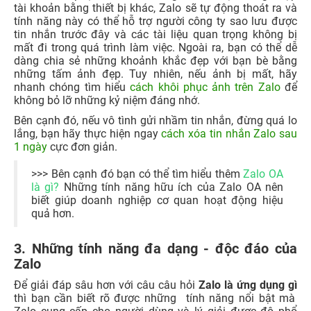
tài khoản bằng thiết bị khác, Zalo sẽ tự động thoát ra và
tính năng này có thể hỗ trợ người công ty sao lưu được
tin nhắn trước đây và các tài liệu quan trọng không bị
mất đi trong quá trình làm việc. Ngoài ra, bạn có thể dễ
dàng chia sẻ những khoảnh khắc đẹp với bạn bè bằng
những tấm ảnh đẹp. Tuy nhiên, nếu ảnh bị mất, hãy
nhanh chóng tìm hiểu
cách khôi phục ản
h trên Zalo
để
không bỏ lỡ những kỷ niệm đáng nhớ.
Bên cạnh đó, nếu vô tình gửi nhầm tin nhắn, đừng quá lo
lắng, bạn hãy thực hiện ngay
cách xóa tin nhắn Zalo sau
1 ngày
cực đơn giản.
>>> Bên cạnh đó bạn có thể tìm hiểu thêm
Zalo OA
là gì?
Những tính năng hữu ích của Zalo OA nên
biết
giúp doanh nghiệp cơ quan hoạt động hiệu
quả hơn.
3. Những tính năng đa dạng - độc đáo của
Zalo
Để giải đáp sâu hơn với câu câu hỏi
Zalo là ứng dụng gì
thì bạn cần biết rõ được những tính năng nổi bật mà