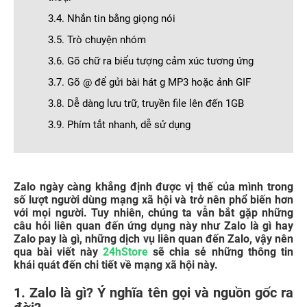
3.4. Nhắn tin bằng giọng nói
3.5. Trò chuyện nhóm
3.6. Gõ chữ ra biểu tượng cảm xúc tương ứng
3.7. Gõ @ để gửi bài hát g MP3 hoặc ảnh GIF
3.8. Dễ dàng lưu trữ, truyền file lên đến 1GB
3.9. Phím tắt nhanh, dễ sử dụng
Zalo ngày càng khẳng định được vị thế của mình trong
số lượt người dùng mạng xã hội và trở nên phổ biến hơn
với mọi người. Tuy nhiên, chúng ta vẫn bắt gặp những
câu hỏi liên quan đến ứng dụng này như Zalo là gì hay
Zalo pay là gì, những dịch vụ liên quan đến Zalo, vậy nên
qua bài viết này
24hStore
sẽ chia sẻ những thông tin
khái quát đến chi tiết về mạng xã hội này.
1. Zalo là gì? Ý nghĩa tên gọi và nguồn gốc ra