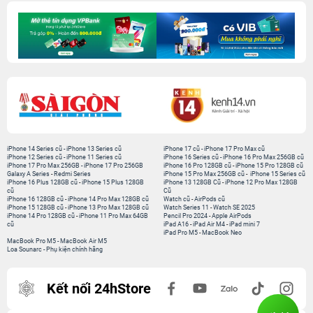
iPhone 14 Series cũ
-
iPhone 13 Series cũ
iPhone 17 cũ
-
iPhone 17 Pro Max cũ
iPhone 12 Series cũ
-
iPhone 11 Series cũ
iPhone 16 Series cũ
-
iPhone 16 Pro Max 256GB cũ
iPhone 17 Pro Max 256GB
-
iPhone 17 Pro 256GB
iPhone 16 Pro 128GB cũ
-
iPhone 15 Pro 128GB cũ
Galaxy A Series
-
Redmi Series
iPhone 15 Pro Max 256GB cũ
-
iPhone 15 Series cũ
iPhone 16 Plus 128GB cũ
-
iPhone 15 Plus 128GB
iPhone 13 128GB Cũ
-
iPhone 12 Pro Max 128GB
cũ
Cũ
iPhone 16 128GB cũ
-
iPhone 14 Pro Max 128GB cũ
Watch cũ
-
AirPods cũ
iPhone 15 128GB cũ
-
iPhone 13 Pro Max 128GB cũ
Watch Series 11
-
Watch SE 2025
iPhone 14 Pro 128GB cũ
-
iPhone 11 Pro Max 64GB
Pencil Pro 2024
-
Apple AirPods
cũ
iPad A16
-
iPad Air M4
-
iPad mini 7
iPad Pro M5
-
MacBook Neo
MacBook Pro M5
-
MacBook Air M5
Loa Sounarc
-
Phụ kiện chính hãng
Kết nối 24hStore