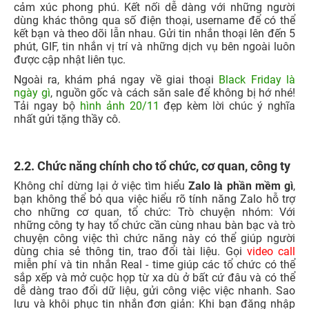
cảm xúc phong phú.
Kết nối dễ dàng với những người
dùng khác thông qua số điện thoại, username để có thể
kết bạn và theo dõi lẫn nhau.
Gửi tin nhắn thoại lên đến 5
phút, GIF, tin nhắn vị trí và những dịch vụ bên ngoài luôn
được cập nhật liên tục.
Ngoài ra, khám phá ngay về giai thoại
Black Friday là
ngày gì
, nguồn gốc và cách săn sale để không bị hớ nhé!
Tải ngay bộ
hình ảnh 20/11
đẹp kèm lời chúc ý nghĩa
nhất gửi tặng thầy cô.
2.2. Chức năng chính cho tổ chức, cơ quan, công ty
Không chỉ dừng lại ở việc tìm hiểu
Zalo là phần mềm gì
,
bạn không thể bỏ qua việc hiểu rõ tính năng Zalo hỗ trợ
cho những cơ quan, tổ chức:
Trò chuyện nhóm: Với
những công ty hay tổ chức cần cùng nhau bàn bạc và trò
chuyện công việc thì chức năng này có thể giúp người
dùng chia sẻ thông tin, trao đổi tài liệu.
Gọi
video call
miễn phí và tin nhắn Real - time giúp các tổ chức có thể
sắp xếp và mở cuộc họp từ xa dù ở bất cứ đâu và có thể
dễ dàng trao đổi dữ liệu, gửi công việc việc nhanh.
Sao
lưu và khôi phục tin nhắn đơn giản: Khi bạn đăng nhập