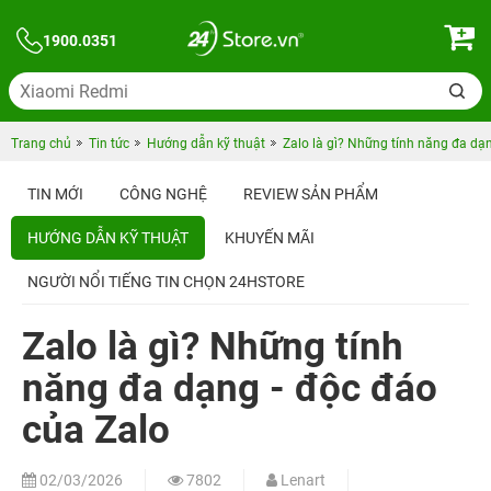
1900.0351
Trang chủ
Tin tức
Hướng dẫn kỹ thuật
Zalo là gì? Những tính năng đa dạ
TIN MỚI
CÔNG NGHỆ
REVIEW SẢN PHẨM
HƯỚNG DẪN KỸ THUẬT
KHUYẾN MÃI
NGƯỜI NỔI TIẾNG TIN CHỌN 24HSTORE
Zalo là gì? Những tính
năng đa dạng - độc đáo
của Zalo
02/03/2026
7802
Lenart