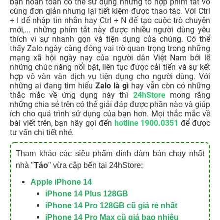
bạn hoàn toàn có thể sử dụng những tổ hợp phím tắt vô
cùng đơn giản nhưng lại tiết kiệm được thao tác. Với Ctrl
+ I để nhập tin nhắn hay Ctrl + N để tạo cuộc trò chuyện
mới,... những phím tắt này được nhiều người dùng yêu
thích vì sự nhanh gọn và tiện dụng của chúng.
Có thể
thấy Zalo ngày càng đóng vai trò quan trọng trong những
mạng xã hội ngày nay của người dân Việt Nam bởi lẽ
những chức năng nổi bật, liên tục được cải tiến và sự kết
hợp vô vàn vàn dịch vụ tiện dụng cho người dùng. Với
những ai đang tìm hiểu
Zalo là gì
hay vẫn còn có những
thắc mắc về ứng dụng này thì
24hStore
mong rằng
những chia sẻ trên có thể giải đáp được phần nào và giúp
ích cho quá trình sử dụng của bạn hơn. Mọi thắc mắc về
bài viết trên, bạn hãy gọi đến
hotline 1900.0351
để được
tư vấn chi tiết nhé.
Tham khảo các siêu phẩm đình đám bán chạy nhất
nhà "
Táo
" vừa cập bến tại 24hStore:
Apple iPhone 14
iPhone 14 Plus 128GB
iPhone 14 Pro 128GB cũ giá rẻ nhất
iPhone 14 Pro Max cũ giá bao nhiêu