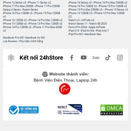
iPhone 12 Series cũ
-
iPhone 11 Series cũ
iPhone 16 Series cũ
-
iPhone 16 Pro Max 256GB cũ
iPhone 17 Pro Max 256GB
-
iPhone 17 Pro 256GB
iPhone 16 Pro 128GB cũ
-
iPhone 15 Pro 128GB cũ
Galaxy A Series
-
Redmi Series
iPhone 15 Pro Max 256GB cũ
-
iPhone 15 Series cũ
iPhone 16 Plus 128GB cũ
-
iPhone 15 Plus 128GB
iPhone 13 128GB Cũ
-
iPhone 12 Pro Max 128GB
cũ
Cũ
iPhone 16 128GB cũ
-
iPhone 14 Pro Max 128GB cũ
Watch cũ
-
AirPods cũ
iPhone 15 128GB cũ
-
iPhone 13 Pro Max 128GB cũ
Watch Series 11
-
Watch SE 2025
iPhone 14 Pro 128GB cũ
-
iPhone 11 Pro Max 64GB
Pencil Pro 2024
-
Apple AirPods
cũ
iPad A16
-
iPad Air M4
-
iPad mini 7
iPad Pro M5
-
MacBook Neo
MacBook Pro M5
-
MacBook Air M5
Loa Sounarc
-
Phụ kiện chính hãng
Kết nối 24hStore
Website thành viên:
Bệnh Viện Điện Thoại, Laptop 24h