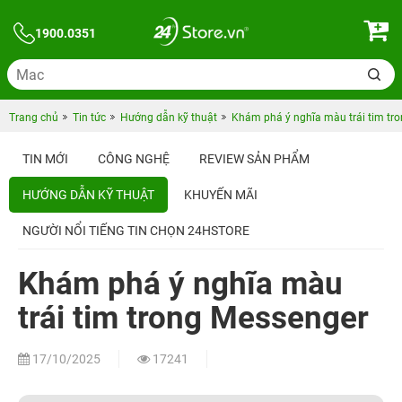
1900.0351
Trang chủ
Tin tức
Hướng dẫn kỹ thuật
Khám phá ý nghĩa màu trái tim tr
TIN MỚI
CÔNG NGHỆ
REVIEW SẢN PHẨM
HƯỚNG DẪN KỸ THUẬT
KHUYẾN MÃI
NGƯỜI NỔI TIẾNG TIN CHỌN 24HSTORE
Khám phá ý nghĩa màu
trái tim trong Messenger
17/10/2025
17241