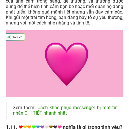
của tình cảm trong sáng, dễ thương, và thường được
dùng để thể hiện tình cảm bạn bè hoặc mối quan hệ đang
phát triển, không quá mãnh liệt nhưng vẫn đầy cảm xúc.
Khi gửi một trái tim hồng, bạn đang bày tỏ sự yêu thương,
nhưng với một cách nhẹ nhàng và tinh tế.
Xem thêm:
Cách khắc phục messenger bị mất tin
nhắn CHI TIẾT nhanh nhất
1.11.
❤
❤
❤
❤
❤
❤
❤
❤
❤
❤
nghĩa là gì trong tình yêu?