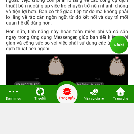
ngoài. Việc không còn phải lo lắng về các công cụ dịch
thuật bên ngoài giúp việc trò chuyện trở nên nhanh chóng
và tiện lợi hơn. Bạn có thể giao tiếp tự do mà không phải
lo lắng về rào cản ngôn ngữ, từ đó kết nối và duy trì mối
quan hệ dễ dàng hơn.
Hơn nữa, tính năng này hoàn toàn miễn phí và có sẵn
ngay trong ứng dụng Messenger, giúp bạn tiết kiệm thời
gian và công sức so với việc phải sử dụng các ứng dụng
Liên hệ
dịch thuật bên ngoài.
Trong ngày
Danh mục
Thu-đổi
Máy cũ giá rẻ
Trang chủ
Cập nhật thường xuyên để đảm bảo trải
nghiệm tốt nhất