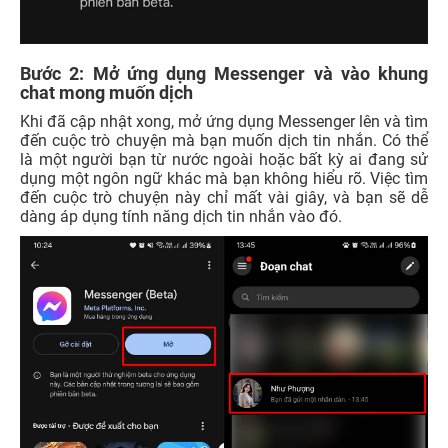
Bước 2: Mở ứng dụng Messenger và vào khung
chat mong muốn dịch
Khi đã cập nhật xong, mở ứng dụng Messenger lên và tìm
đến cuộc trò chuyện mà bạn muốn dịch tin nhắn. Có thể
là một người bạn từ nước ngoài hoặc bất kỳ ai đang sử
dụng một ngôn ngữ khác mà bạn không hiểu rõ. Việc tìm
đến cuộc trò chuyện này chỉ mất vài giây, và bạn sẽ dễ
dàng áp dụng tính năng dịch tin nhắn vào đó.