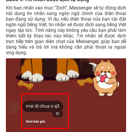
Khi bạn nhấn vào mục “Dịch”, Messenger sẽ tự động dịch
nội dung tin nhắn sang ngôn ngữ chính của điện thoại
bạn đang sử dụng. Ví dụ, nếu điện thoại của bạn cài đặt
ngôn ngữ tiếng Việt, tin nhắn sẽ được dịch sang tiếng Việt
ngay lập tức. Tính năng này không yêu cầu bạn phải làm
thêm bất kỳ thao tác nào khác. Tin nhắn sẽ được dịch
trực tiếp trên giao diện chat của Messenger, giúp bạn dễ
dàng hiểu và trả lời mà không cần phải thoát ra ngoài
ứng dụng.