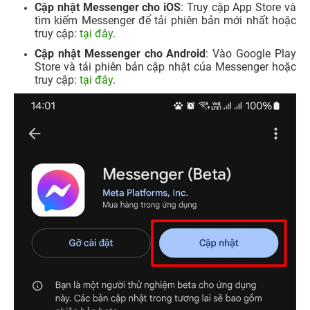
Cập nhật Messenger cho iOS
: Truy cập App Store và
tìm kiếm Messenger để tải phiên bản mới nhất hoặc
truy cập:
tại đây
.
Cập nhật Messenger cho Android
: Vào Google Play
Store và tải phiên bản cập nhật của Messenger hoặc
truy cập:
tại đây
.