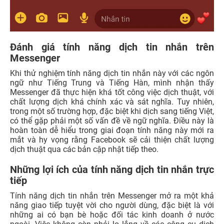
Đánh giá tính năng dịch tin nhắn trên
Messenger
Khi thử nghiệm tính năng dịch tin nhắn này với các ngôn
ngữ như Tiếng Trung và Tiếng Hàn, mình nhận thấy
Messenger đã thực hiện khá tốt công việc dịch thuật, với
chất lượng dịch khá chính xác và sát nghĩa. Tuy nhiên,
trong một số trường hợp, đặc biệt khi dịch sang tiếng Việt,
có thể gặp phải một số vấn đề về ngữ nghĩa. Điều này là
hoàn toàn dễ hiểu trong giai đoạn tính năng này mới ra
mắt và hy vọng rằng Facebook sẽ cải thiện chất lượng
dịch thuật qua các bản cập nhật tiếp theo.
Những lợi ích của tính năng dịch tin nhắn trực
tiếp
Tính năng dịch tin nhắn trên Messenger mở ra một khả
năng giao tiếp tuyệt vời cho người dùng, đặc biệt là với
những ai có bạn bè hoặc đối tác kinh doanh ở nước