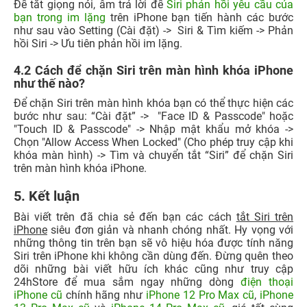
Để tắt giọng nói, âm trả lời để
Siri phản hồi yêu cầu của
bạn trong im lặng
trên iPhone bạn tiến hành các bước
như sau vào Setting (Cài đặt) -> Siri & Tìm kiếm -> Phản
hồi Siri -> Ưu tiên phản hồi im lặng.
4.2 Cách để chặn Siri trên màn hình khóa iPhone
như thế nào?
Để chặn Siri trên màn hình khóa bạn có thể thực hiện các
bước như sau: “Cài đặt” -> "Face ID & Passcode" hoặc
"Touch ID & Passcode" -> Nhập mật khẩu mở khóa ->
Chọn "Allow Access When
Locked" (Cho phép truy cập khi
khóa màn hình) -> Tìm và chuyển tắt “Siri”
để chặn Siri
trên màn hình khóa iPhone.
5. Kết luận
Bài viết trên đã chia sẻ đến bạn các cách
tắt Siri trên
iPhone
siêu đơn giản và nhanh chóng nhất. Hy vọng với
những thông tin trên bạn sẽ vô hiệu hóa được tính năng
Siri trên iPhone khi không cần dùng đến. Đừng quên theo
dõi những bài viết hữu ích khác cũng như truy cập
24hStore để mua sắm ngay những dòng
điện thoại
iPhone cũ
chính hãng như
iPhone 12 Pro Max cũ
,
iPhone