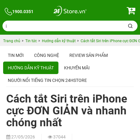
1900.0351
Trang chủ
Tin tức
Hướng dẫn kỹ thuật
Cách tắt Siri trên iPhone cực ĐƠN
TIN MỚI
CÔNG NGHỆ
REVIEW SẢN PHẨM
HƯỚNG DẪN KỸ THUẬT
KHUYẾN MÃI
NGƯỜI NỔI TIẾNG TIN CHỌN 24HSTORE
Cách tắt Siri trên iPhone
cực ĐƠN GIẢN và nhanh
chóng nhất
27/05/2026
37044