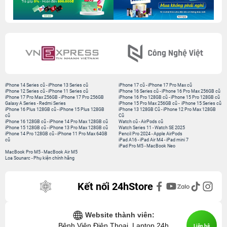
iPhone 14 Series cũ
-
iPhone 13 Series cũ
iPhone 17 cũ
-
iPhone 17 Pro Max cũ
iPhone 12 Series cũ
-
iPhone 11 Series cũ
iPhone 16 Series cũ
-
iPhone 16 Pro Max 256GB cũ
iPhone 17 Pro Max 256GB
-
iPhone 17 Pro 256GB
iPhone 16 Pro 128GB cũ
-
iPhone 15 Pro 128GB cũ
Galaxy A Series
-
Redmi Series
iPhone 15 Pro Max 256GB cũ
-
iPhone 15 Series cũ
iPhone 16 Plus 128GB cũ
-
iPhone 15 Plus 128GB
iPhone 13 128GB Cũ
-
iPhone 12 Pro Max 128GB
cũ
Cũ
iPhone 16 128GB cũ
-
iPhone 14 Pro Max 128GB cũ
Watch cũ
-
AirPods cũ
iPhone 15 128GB cũ
-
iPhone 13 Pro Max 128GB cũ
Watch Series 11
-
Watch SE 2025
iPhone 14 Pro 128GB cũ
-
iPhone 11 Pro Max 64GB
Pencil Pro 2024
-
Apple AirPods
cũ
iPad A16
-
iPad Air M4
-
iPad mini 7
iPad Pro M5
-
MacBook Neo
MacBook Pro M5
-
MacBook Air M5
Loa Sounarc
-
Phụ kiện chính hãng
Kết nối 24hStore
Website thành viên:
Bệnh Viện Điện Thoại, Laptop 24h
Liên hệ