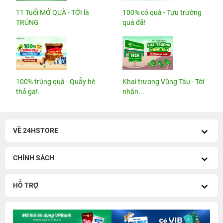
11 Tuổi MỞ QUÀ - TỚI là
100% có quà - Tựu trường
TRÚNG
quá đã!
100% trúng quà - Quẫy hè
Khai trương Vũng Tàu - Tới
thả ga!
nhận...
VỀ 24HSTORE
CHÍNH SÁCH
HỖ TRỢ