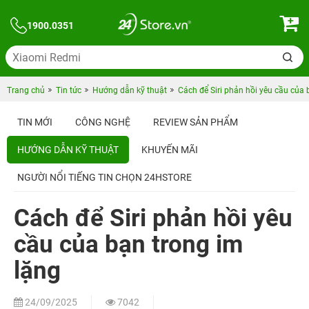
1900.0351
Trang chủ
Tin tức
Hướng dẫn kỹ thuật
Cách để Siri phản hồi yêu cầu của 
TIN MỚI
CÔNG NGHỆ
REVIEW SẢN PHẨM
HƯỚNG DẪN KỸ THUẬT
KHUYẾN MÃI
NGƯỜI NỔI TIẾNG TIN CHỌN 24HSTORE
Cách để Siri phản hồi yêu
cầu của bạn trong im
lặng
24/09/2025
7042