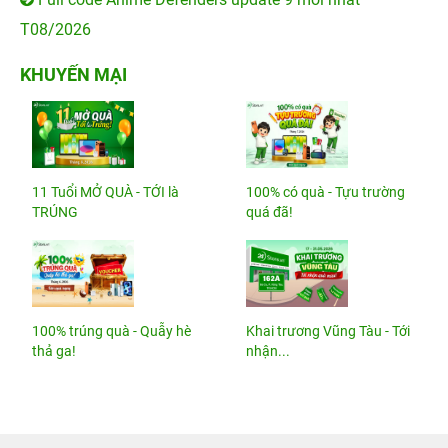
T08/2026
KHUYẾN MẠI
11 Tuổi MỞ QUÀ - TỚI là
100% có quà - Tựu trường
TRÚNG
quá đã!
100% trúng quà - Quẫy hè
Khai trương Vũng Tàu - Tới
thả ga!
nhận...