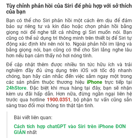
Tùy chỉnh phản hồi của Siri để phù hợp với sở thích
của bạn
Bạn có thể cho Siri phản hồi một cách êm dịu để đảm
bảo sự riêng tư và kín đáo hoặc chọn phản hồi bằng
giọng nói để nghe tất cả những gì Siri muốn nói. Bạn
cũng có thể sử dụng trí thông minh trên thiết bị để Siri tự
động xác định khi nên nói to. Ngoài phản hồi im lặng và
bằng giọng nói, bạn cũng có thể cho Siri lắng nghe lâu
hơn nếu bạn cảm thấy nó hơi nóng tính.
Để cập nhật thêm được nhiều tin tức hữu ích và trải
nghiệm đầy đủ ứng dụng trên iOS với tốc độ nhanh
chóng, bạn hãy cân nhắc đến việc sắm ngay một trong
các sản phẩm thuộc thương hiệu
iPhone
trực tiếp tại
24hStore
. Đặc biệt khi mua hàng tại đây, bạn sẽ nhận
kèm ưu đãi hấp dẫn. Hơn nữa, đừng ngần ngại liên hệ
trước qua hotline
1900.0351
, bộ phận tư vấn cũng sẵn
sàng trao đổi mọi thông tin thật tận tình.
Bài viết liên quan:
Cách tích hợp chatGPT vào Siri trên iPhone ĐƠN
GIẢN
nhất