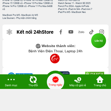
iPhone 16 128GB cũ
-
iPhone 14 Pro Max 128GB cũ
Watch cũ
-
AirPods cũ
iPhone 15 128GB cũ
-
iPhone 13 Pro Max 128GB cũ
Watch Series 11
-
Watch SE 2025
iPhone 14 Pro 128GB cũ
-
iPhone 11 Pro Max 64GB
Pencil Pro 2024
-
Apple AirPods
cũ
iPad A16
-
iPad Air M4
-
iPad mini 7
iPad Pro M5
-
MacBook Neo
MacBook Pro M5
-
MacBook Air M5
Loa Sounarc
-
Phụ kiện chính hãng
Kết nối 24hStore
Liên hệ
Website thành viên:
Bệnh Viện Điện Thoại, Laptop 24h
Trong ngày
Danh mục
Thu-đổi
Máy cũ giá rẻ
Trang chủ
CÔNG TY TNHH CÔNG NGHỆ ISTAR GCNDKHKD: 0316635415 do Sở KH & ĐT
TP. HCM cấp ngày 11 tháng 12 năm 2020.
Người Đại Diện: Hồ Tác Thành. Địa chỉ: 389 Quang Trung, Gò Vấp, Hồ Chí Minh.