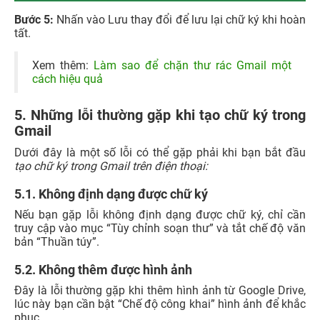
Bước 5:
Nhấn vào Lưu thay đổi để lưu lại chữ ký khi hoàn
tất.
Xem thêm:
Làm sao để chặn thư rác Gmail một
cách hiệu quả
5. Những lỗi thường gặp khi tạo chữ ký trong
Gmail
Dưới đây là một số lỗi có thể gặp phải khi bạn bắt đầu
tạo chữ ký trong Gmail trên điện thoại:
5.1. Không định dạng được chữ ký
Nếu bạn gặp lỗi không định dạng được chữ ký, chỉ cần
truy cập vào mục “Tùy chỉnh soạn thư” và tắt chế độ văn
bản “Thuần túy”.
5.2. Không thêm được hình ảnh
Đây là lỗi thường gặp khi thêm hình ảnh từ Google Drive,
lúc này bạn cần bật “Chế độ công khai” hình ảnh để khắc
phục.