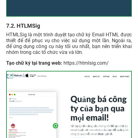
7.2. HTLMSig
HTMLSig là một trình duyệt tạo chữ ký Email HTML được
thiết để để phục vụ cho việc sử dụng một lần. Ngoài ra,
để ứng dụng công cụ này tối ưu nhất, bạn nên triển khai
nhóm trong các tổ chức vừa và lớn.
Tạo chữ ký tại trang web:
https://htmlsig.com/