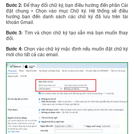
Bước 2:
Để thay đổi chữ ký, bạn điều hướng đến phần Cài
đặt chung > Chọn vào mục Chữ ký. Hệ thống sẽ điều
hướng bạn đến danh sách các chữ ký đã lưu trên tài
khoản Gmail.
Bước 3:
Tìm và chọn chữ ký tạo sẵn mà bạn muốn thay
đổi.
Bước 4:
Chọn vào chữ ký mặc định nếu muốn đặt chữ ký
mới cho tất cả các email.