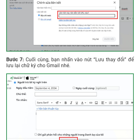
Bước 7:
Cuối cùng, bạn nhấn vào nút “Lưu thay đổi” để
lưu lại chữ ký cho Gmail nhé.