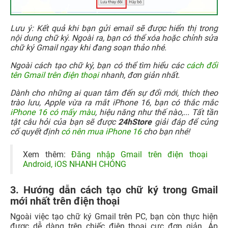
Lưu ý: Kết quả khi bạn gửi email sẽ được hiển thị trong
nội dung chữ ký. Ngoài ra, bạn có thể xóa hoặc chỉnh sửa
chữ ký Gmail ngay khi đang soạn thảo nhé.
Ngoài cách tạo chữ ký, bạn có thể tìm hiểu các
cách đổi
tên Gmail trên điện thoại
nhanh, đơn giản nhất.
Dành cho những ai quan tâm đến sự đổi mới, thích theo
trào lưu, Apple vừa ra mắt iPhone 16, bạn có thắc mắc
iPhone 16 có mấy màu
, hiệu năng như thế nào,... Tất tần
tật câu hỏi của bạn sẽ được
24hStore
giải đáp để củng
cố quyết định
có nên mua iPhone 16
cho bạn nhé!
Xem thêm:
Đăng nhập Gmail trên điện thoại
Android, iOS NHANH CHÓNG
3. Hướng dẫn cách tạo chữ ký trong Gmail
mới nhất trên điện thoại
Ngoài việc tạo chữ ký Gmail trên PC, bạn còn thực hiện
được dễ dàng trên chiếc điện thoại cực đơn giản. Áp