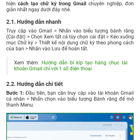
hiện
cách tạo chữ ký trong Gmail
chuyên nghiệp, đơn
giản nhất ngay dưới đây nhé.
2.1. Hướng dẫn nhanh
Truy cập vào Gmail > Nhấn vào biểu tượng bánh răng
(Cài đặt) > Chọn Xem tất cả tùy chọn cài đặt > Kéo xuống
mục Chữ ký > Thiết kế nội dung chữ ký theo phong cách
của bạn > Nhấn vào Lưu để hoàn tất.
Xem thêm:
Hướng dẫn bí kíp tạo hàng chục tài
khoản Gmail chỉ với 1 số điện thoại
2.2. Hướng dẫn chi tiết
Bước 1:
Đầu tiên, bạn cần truy cập vào tài khoản Gmail
cá nhân > Nhấn chọn vào biểu tượng Bánh răng để mở
thanh Menu.