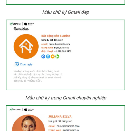
Mẫu chữ ký Gmail đẹp
Mẫu chữ ký trong Gmail chuyên nghiệp