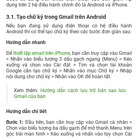
dụng trên 2 hệ điều hành chính đó là Android và iPhone.
3.1. Tạo chữ ký trong Gmail trên Android
Nếu bạn đang sử dụng điện thoại có hệ điều hành
Android thì có thể tạo chữ ký theo các bước đơn giản sau:
Hướng dẫn nhanh
Để
thiết lập email trên iPhone
, bạn cần truy cập vào Gmail
> Nhấn vào biểu tượng 3 dấu gạch ngang (Menu) > Kéo
xuống và chọn vào Cài đặt > Tìm và chọn tài khoản
Google cần tạo chữ ký > Nhấn vào mục Chữ ký > Nhập
nội dung cho chữ ký > Nhấn vào OK để hoàn tất.
Xem thêm:
Hướng dẫn cách lưu trữ bản sao lưu
Gmail của bạn
Hướng dẫn chi tiết
Bước 1:
Đầu tiên, bạn cần truy cập vào Gmail cá nhân >
Chọn vào biểu tượng ba dấu gạch để mở thanh Menu trên
góc trái màn hình > Kéo xuống và nhấn vào tùy chọn Cài