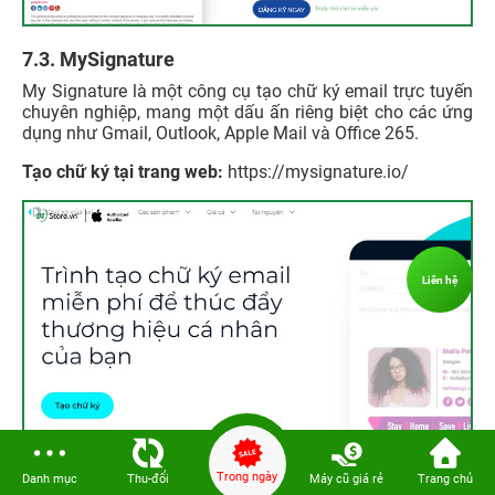
7.3. MySignature
My Signature là một công cụ tạo chữ ký email trực tuyến
chuyên nghiệp, mang một dấu ấn riêng biệt cho các ứng
dụng như Gmail, Outlook, Apple Mail và Office 265.
Tạo chữ ký tại trang web:
https://mysignature.io/
Liên hệ
Trong ngày
Danh mục
Thu-đổi
Máy cũ giá rẻ
Trang chủ