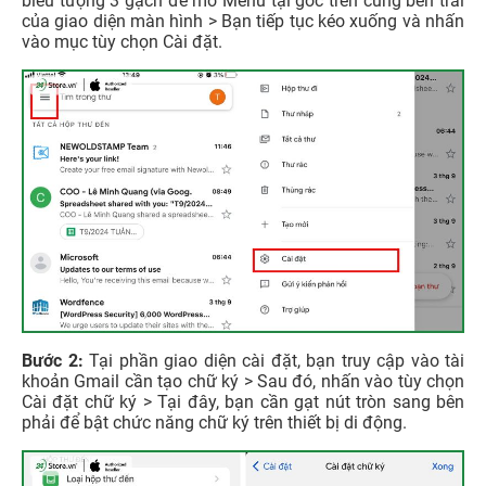
biểu tượng 3 gạch để mở Menu tại góc trên cùng bên trái
của giao diện màn hình > Bạn tiếp tục kéo xuống và nhấn
vào mục tùy chọn Cài đặt.
Bước 2:
Tại phần giao diện cài đặt, bạn truy cập vào tài
khoản Gmail cần tạo chữ ký > Sau đó, nhấn vào tùy chọn
Cài đặt chữ ký > Tại đây, bạn cần gạt nút tròn sang bên
phải để bật chức năng chữ ký trên thiết bị di động.