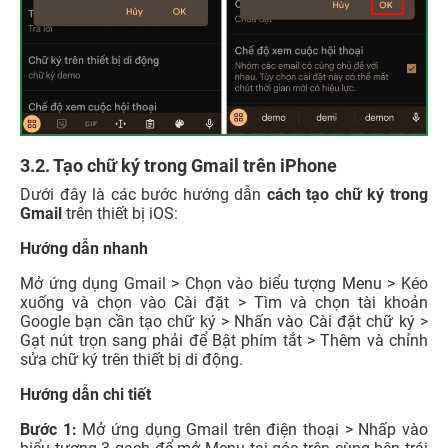
3.2. Tạo chữ ký trong Gmail trên iPhone
Dưới đây là các bước hướng dẫn
cách tạo chữ ký trong
Gmail
trên thiết bị iOS:
Hướng dẫn nhanh
Mở ứng dụng Gmail > Chọn vào biểu tượng Menu > Kéo
xuống và chọn vào Cài đặt > Tìm và chọn tài khoản
Google bạn cần tạo chữ ký > Nhấn vào Cài đặt chữ ký >
Gạt nút trọn sang phải để Bật phím tắt > Thêm và chỉnh
sửa chữ ký trên thiết bị di động.
Hướng dẫn chi tiết
Bước 1:
Mở ứng dụng Gmail trên điện thoại > Nhấp vào