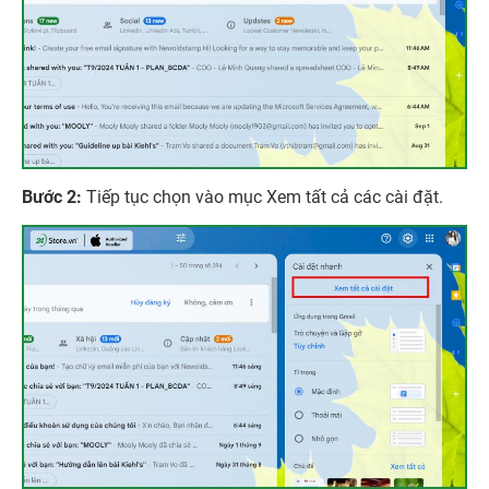
Bước 2:
Tiếp tục chọn vào mục Xem tất cả các cài đặt.