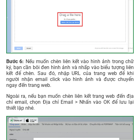
Bước 6:
Nếu muốn chèn liên kết vào hình ảnh trong chữ
ký, bạn cần bôi đen hình ảnh và nhấp vào biểu tượng liên
kết để chèn. Sau đó, nhập URL của trang web để khi
người nhận email click vào hình ảnh và được chuyển
ngay đến trang web.
Ngoài ra, nếu bạn muốn chèn liên kết trang web đến địa
chỉ email, chọn Địa chỉ Email > Nhấn vào OK để lưu lại
thiết lập nhé.