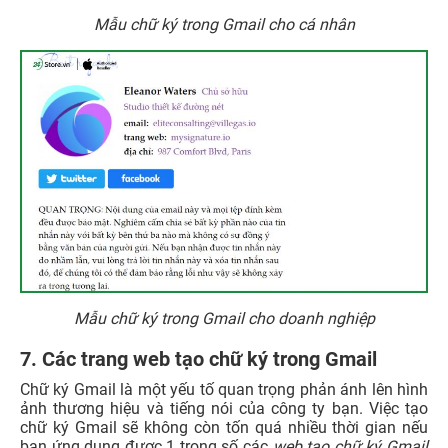
Mẫu chữ ký trong Gmail cho cá nhân
Mẫu chữ ký trong Gmail cho doanh nghiệp
7. Các trang web tạo chữ ký trong Gmail
Chữ ký Gmail là một yếu tố quan trọng phản ánh lên hình
ảnh thương hiệu và tiếng nói của công ty bạn. Việc tạo
chữ ký Gmail sẽ không còn tốn quá nhiều thời gian nếu
bạn ứng dụng được 1 trong số các
web tạo chữ ký Gmail