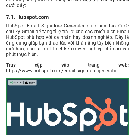
dưới đây:
7.1. Hubspot.com
HubSpot Email Signature Generator giúp bạn tạo được
chữ ký Gmail để tăng tỉ lệ trả lời cho các chiến dịch Email
HubSpot phù hợp với cá nhân hay doanh nghiệp. Đây là
ứng dụng giúp bạn thao tác với khả năng tùy biến không
giới hạn, cho ra một thiết kế chuyên nghiệp chỉ sau vài
phút thực hiện.
Truy cập vào trang web:
https://www.hubspot.com/email-signature-generator