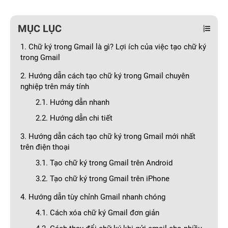
MỤC LỤC
1. Chữ ký trong Gmail là gì? Lợi ích của việc tạo chữ ký
trong Gmail
2. Hướng dẫn cách tạo chữ ký trong Gmail chuyên
nghiệp trên máy tính
2.1. Hướng dẫn nhanh
2.2. Hướng dẫn chi tiết
3. Hướng dẫn cách tạo chữ ký trong Gmail mới nhất
trên điện thoại
3.1. Tạo chữ ký trong Gmail trên Android
3.2. Tạo chữ ký trong Gmail trên iPhone
4. Hướng dẫn tùy chỉnh Gmail nhanh chóng
4.1. Cách xóa chữ ký Gmail đơn giản