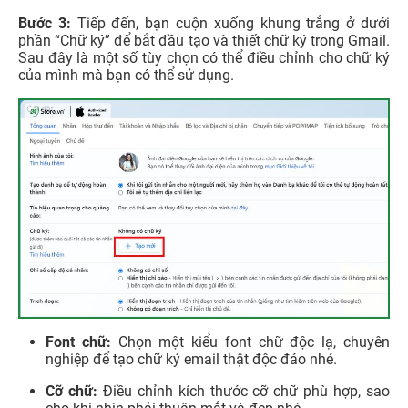
Bước 3:
Tiếp đến, bạn cuộn xuống khung trắng ở dưới
phần “Chữ ký” để bắt đầu tạo và thiết chữ ký trong Gmail.
Sau đây là một số tùy chọn có thể điều chỉnh cho chữ ký
của mình mà bạn có thể sử dụng.
Font chữ:
Chọn một kiểu font chữ độc lạ, chuyên
nghiệp để tạo chữ ký email thật độc đáo nhé.
Cỡ chữ:
Điều chỉnh kích thước cỡ chữ phù hợp, sao