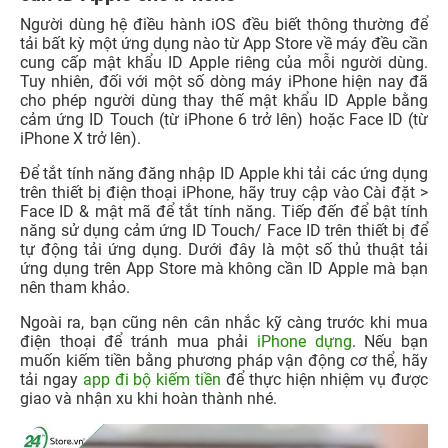
Người dùng hệ điều hành iOS đều biết thông thường để
tải bất kỳ một ứng dụng nào từ App Store về máy đều cần
cung cấp mật khẩu ID Apple riêng của mỗi người dùng.
Tuy nhiên, đối với một số dòng máy iPhone hiện nay đã
cho phép người dùng thay thế mật khẩu ID Apple bằng
cảm ứng ID Touch (từ iPhone 6 trở lên) hoặc Face ID (từ
iPhone X trở lên).
Để tắt tính năng đăng nhập ID Apple khi tải các ứng dụng
trên thiết bị điện thoại iPhone, hãy truy cập vào Cài đặt >
Face ID & mật mã để tắt tính năng. Tiếp đến để bật tính
năng sử dụng cảm ứng ID Touch/ Face ID trên thiết bị để
tự động tải ứng dụng. Dưới đây là một số thủ thuật tải
ứng dụng trên App Store mà không cần ID Apple mà bạn
nên tham khảo.
Ngoài ra, bạn cũng nên cân nhắc kỹ càng trước khi mua
điện thoại để tránh mua phải
iPhone dựng
. Nếu bạn
muốn kiếm tiền bằng phương pháp vận động cơ thể, hãy
tải ngay
app đi bộ kiếm tiền
để thực hiện nhiệm vụ được
giao và nhận xu khi hoàn thành nhé.