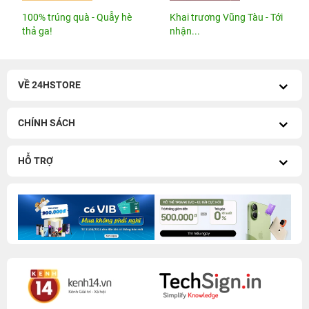
100% trúng quà - Quẫy hè
Khai trương Vũng Tàu - Tới
thả ga!
nhận...
VỀ 24HSTORE
CHÍNH SÁCH
HỖ TRỢ