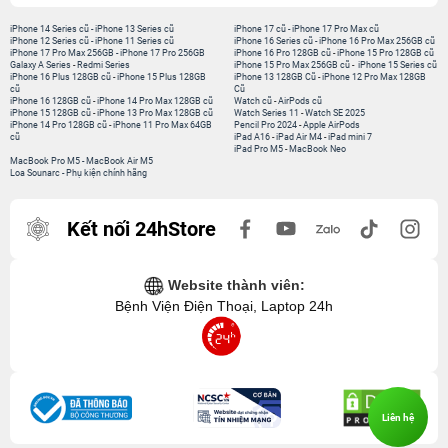
iPhone 14 Series cũ
-
iPhone 13 Series cũ
iPhone 17 cũ
-
iPhone 17 Pro Max cũ
iPhone 12 Series cũ
-
iPhone 11 Series cũ
iPhone 16 Series cũ
-
iPhone 16 Pro Max 256GB cũ
iPhone 17 Pro Max 256GB
-
iPhone 17 Pro 256GB
iPhone 16 Pro 128GB cũ
-
iPhone 15 Pro 128GB cũ
Galaxy A Series
-
Redmi Series
iPhone 15 Pro Max 256GB cũ
-
iPhone 15 Series cũ
iPhone 16 Plus 128GB cũ
-
iPhone 15 Plus 128GB
iPhone 13 128GB Cũ
-
iPhone 12 Pro Max 128GB
cũ
Cũ
iPhone 16 128GB cũ
-
iPhone 14 Pro Max 128GB cũ
Watch cũ
-
AirPods cũ
iPhone 15 128GB cũ
-
iPhone 13 Pro Max 128GB cũ
Watch Series 11
-
Watch SE 2025
iPhone 14 Pro 128GB cũ
-
iPhone 11 Pro Max 64GB
Pencil Pro 2024
-
Apple AirPods
cũ
iPad A16
-
iPad Air M4
-
iPad mini 7
iPad Pro M5
-
MacBook Neo
MacBook Pro M5
-
MacBook Air M5
Loa Sounarc
-
Phụ kiện chính hãng
Kết nối 24hStore
Website thành viên:
Bệnh Viện Điện Thoại, Laptop 24h
Liên hệ