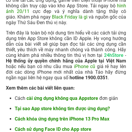
có thể tải các ứng dụng, game trên điện thoại iPhone mà
không cần truy cập vào kho App Store.
Tải ngay bộ
hình
ảnh 20/11
cực đẹp và ý nghĩa dành tặng thầy cô
giáo. Khám phá ngay
Black Friday là gì
và nguồn gốc của
ngày Thứ Sáu Đen thú vị này.
Trên đây là toàn bộ nội dung tìm hiểu về các cách tải ứng
dụng trên App Store không cần ID Apple. Hy vọng hướng
dẫn của bài viết sẽ giúp bạn đọc tải các ứng dụng cần
thiết, yêu thích về máy nhanh chóng và thành công.
Hãy
cùng khám phá nhiều thông tin thú vị hơn tại
24hStore
-
Hệ thống ủy quyền chính hãng của Apple tại Việt Nam
hoặc nếu bạn có nhu cầu mua
iPhone cũ
giá rẻ hay lên
đời các dòng iPhone mới nhất của nhà Táo hãy đừng
ngần ngại liên hệ ngay qua số
hotline
1900.0351
.
Xem thêm các bài viết liên quan:
Cách
cài ứng dụng không qua Appstore
đơn giản
Tại sao App store không tìm được ứng dụng?
Cách khóa ứng dụng trên iPhone 13 Pro Max
Cách sử dụng Face ID cho App store