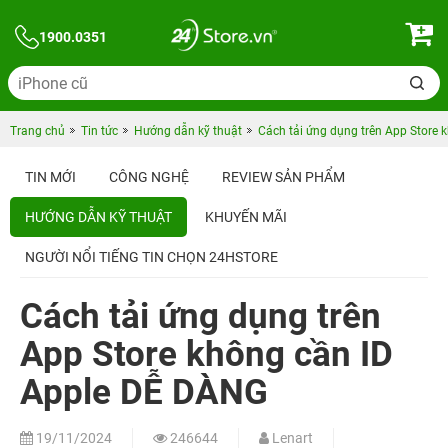
1900.0351
Trang chủ
Tin tức
Hướng dẫn kỹ thuật
Cách tải ứng dụng trên App Store
TIN MỚI
CÔNG NGHỆ
REVIEW SẢN PHẨM
HƯỚNG DẪN KỸ THUẬT
KHUYẾN MÃI
NGƯỜI NỔI TIẾNG TIN CHỌN 24HSTORE
Cách tải ứng dụng trên
App Store không cần ID
Apple DỄ DÀNG
19/11/2024
246644
Lenart