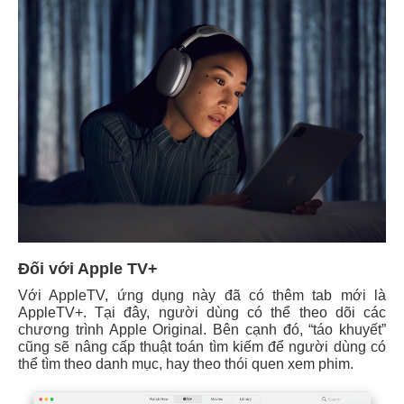
Đ
ối với Apple TV+
Với AppleTV, ứng dụng này đã có thêm tab mới là
AppleTV+. Tại đây, người dùng có thể theo dõi các
chương trình Apple Original. Bên cạnh đó, “táo khuyết”
cũng sẽ nâng cấp thuật toán tìm kiếm để người dùng có
thể tìm theo danh mục, hay theo thói quen xem phim.