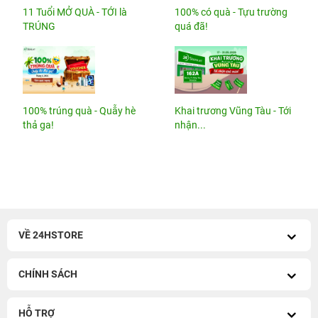
11 Tuổi MỞ QUÀ - TỚI là
100% có quà - Tựu trường
TRÚNG
quá đã!
100% trúng quà - Quẫy hè
Khai trương Vũng Tàu - Tới
thả ga!
nhận...
VỀ 24HSTORE
CHÍNH SÁCH
HỖ TRỢ