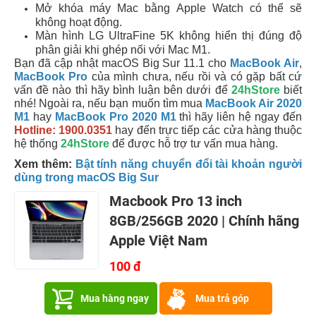
Mở khóa máy Mac bằng Apple Watch có thể sẽ
không hoạt động.
Màn hình LG UltraFine 5K không hiển thị đúng độ
phân giải khi ghép nối với Mac M1.
Bạn đã cập nhật macOS Big Sur 11.1 cho
MacBook Air
,
MacBook Pro
của mình chưa, nếu rồi và có gặp bất cứ
vấn đề nào thì hãy bình luận bên dưới để
24hStore
biết
nhé! Ngoài ra, nếu bạn muốn tìm mua
MacBook Air 2020
M1
hay
MacBook Pro 2020 M1
thì hãy liên hệ ngay đến
Hotline: 1900.0351
hay đến trực tiếp các cửa hàng thuộc
hệ thống
24hStore
để được hỗ trợ tư vấn mua hàng.
Xem thêm:
Bật tính năng chuyển đổi tài khoản người
dùng trong macOS Big Sur
Macbook Pro 13 inch
8GB/256GB 2020 | Chính hãng
Apple Việt Nam
100 đ
Mua hàng ngay
Mua trả góp