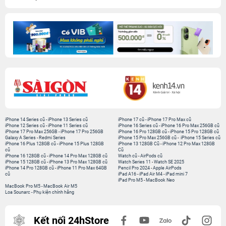
iPhone 14 Series cũ
-
iPhone 13 Series cũ
iPhone 17 cũ
-
iPhone 17 Pro Max cũ
iPhone 12 Series cũ
-
iPhone 11 Series cũ
iPhone 16 Series cũ
-
iPhone 16 Pro Max 256GB cũ
iPhone 17 Pro Max 256GB
-
iPhone 17 Pro 256GB
iPhone 16 Pro 128GB cũ
-
iPhone 15 Pro 128GB cũ
Galaxy A Series
-
Redmi Series
iPhone 15 Pro Max 256GB cũ
-
iPhone 15 Series cũ
iPhone 16 Plus 128GB cũ
-
iPhone 15 Plus 128GB
iPhone 13 128GB Cũ
-
iPhone 12 Pro Max 128GB
cũ
Cũ
iPhone 16 128GB cũ
-
iPhone 14 Pro Max 128GB cũ
Watch cũ
-
AirPods cũ
iPhone 15 128GB cũ
-
iPhone 13 Pro Max 128GB cũ
Watch Series 11
-
Watch SE 2025
iPhone 14 Pro 128GB cũ
-
iPhone 11 Pro Max 64GB
Pencil Pro 2024
-
Apple AirPods
cũ
iPad A16
-
iPad Air M4
-
iPad mini 7
iPad Pro M5
-
MacBook Neo
MacBook Pro M5
-
MacBook Air M5
Loa Sounarc
-
Phụ kiện chính hãng
Kết nối 24hStore