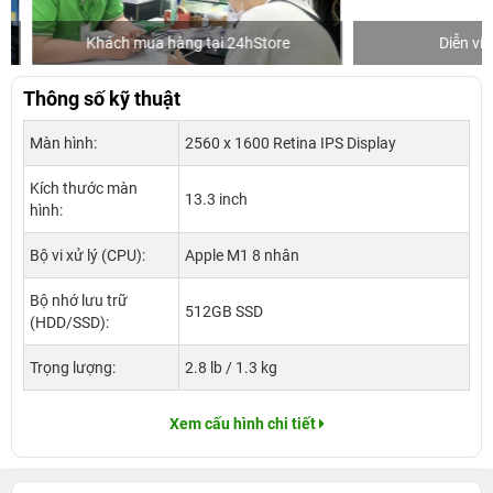
Khách mua hàng tại 24hStore
Diễn viên 
Thông số kỹ thuật
Màn hình:
2560 x 1600 Retina IPS Display
Kích thước màn
13.3 inch
hình:
Bộ vi xử lý (CPU):
Apple M1 8 nhân
Bộ nhớ lưu trữ
512GB SSD
(HDD/SSD):
Trọng lượng:
2.8 lb / 1.3 kg
Xem cấu hình chi tiết