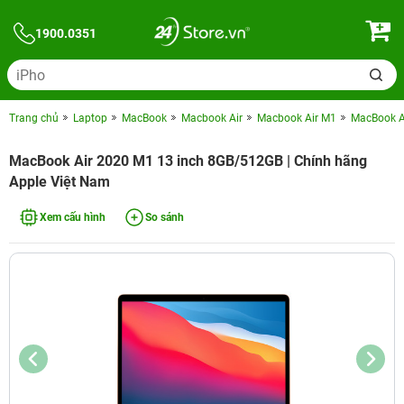
1900.0351
Trang chủ
Laptop
MacBook
Macbook Air
Macbook Air M1
MacBook A
MacBook Air 2020 M1 13 inch 8GB/512GB | Chính hãng
Apple Việt Nam
Xem cấu hình
So sánh