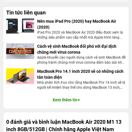
hơn là một sự đột phá.
Tin tức liên quan
Nên mua iPad Pro (2020) hay MacBook Air
(2020)
iPad Pro 2020 và MacBook Air 2020 điều được xem là
những siêu phẩm cao cấp nhất mà Apple trình làng
trong năm nay với những nâng cấp toàn diện.
Cách vệ sinh MacBook đối phó với đại dịch
chủng mới virus corona
Apple khuyến cáo người dùng cách vệ sinh MacBook đề
phòng tránh chủng mới virus corona đảm bảo sức khỏe
cộng đồng.
MacBook Pro 14.1 inch 2020 sẽ có những cách
tân toàn diện
Nhà phân tích Kuo cho rằng MacBook Pro 14 inch sẽ là
người kế nhiệm thay thế cho dòng MacBook 13 inch,
kèm những cải tiến hoàn thiện hơn
Xem thêm tin
Cho đến nay, những sản phẩm máy tính của hãng cần
nhiều chip để cung cấp tất cả các tính năng của nó - bao
gồm bộ xử lý, I/O, bảo mật và bộ nhớ. Với M1, những
0 đánh giá và bình luận
MacBook Air 2020 M1 13
công nghệ này được kết hợp thành một hệ thống duy
inch 8GB/512GB | Chính hãng Apple Việt Nam