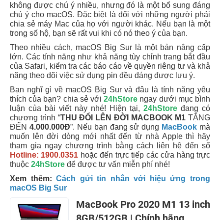
không được chú ý nhiều, nhưng đó là một bổ sung đáng
chú ý cho macOS. Đặc biệt là đối với những người phải
chia sẻ máy Mac của họ với người khác. Nếu bạn là một
trong số hộ, bạn sẽ rất vui khi có nó theo ý của bạn.
Theo nhiều cách, macOS Big Sur là một bản nâng cấp
lớn. Các tính năng như khả năng tùy chỉnh trang bắt đầu
của Safari, kiểm tra các báo cáo về quyền riêng tư và khả
năng theo dõi việc sử dụng pin đều đáng được lưu ý.
Bạn nghĩ gì về macOS Big Sur và đâu là tính năng yêu
thích của bạn? chia sẻ với
24hStore
ngay dưới mục bình
luận của bài viết này nhé! Hiện tại,
24hStore
đang có
chương trình “
THU ĐỔI LÊN ĐỜI MACBOOK M1
TẶNG
ĐẾN
4.000.000Đ
”. Nếu bạn đang sử dụng
MacBook
mà
muốn lên đời dòng mới nhất đến từ nhà Apple thì hãy
tham gia ngay chương trình bằng cách liên hệ đến số
Hotline: 1900.0351
hoặc đến trực tiếp các cửa hàng trực
thuộc
24hStore
để được tư vấn miễn phí nhé!
Xem thêm:
Cách gửi tin nhắn với hiệu ứng trong
macOS Big Sur
MacBook Pro 2020 M1 13 inch
8GB/512GB | Chính hãng