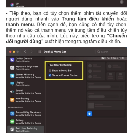
- Tiếp theo, bạn có tùy chọn thêm phím tắt chuyển đổi
người dùng nhanh vào
Trung tâm điều khiển
hoặc
thanh menu
. Bên cạnh đó, bạn cũng có thể tùy chọn
thêm nó vào cả thanh menu và trung tâm điều khiển tùy
theo nhu cầu của mình. Lúc này, biểu tượng
“Chuyển
đổi người dùng”
xuất hiện trong trung tâm điều khiển.