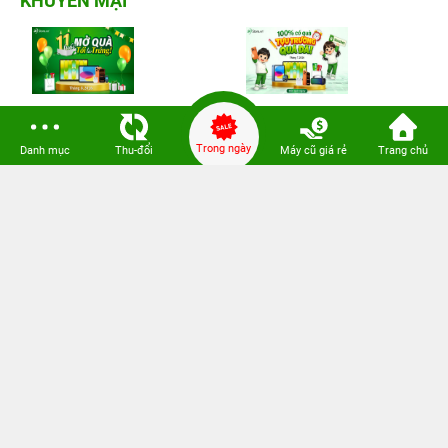
KHUYẾN MẠI
11 Tuổi MỞ QUÀ - TỚI là
100% có quà - Tựu trường
TRÚNG
quá đã!
Trong ngày
Danh mục
Thu-đổi
Máy cũ giá rẻ
Trang chủ
100% trúng quà - Quẫy hè
Khai trương Vũng Tàu - Tới
thả ga!
nhận...
VỀ 24HSTORE
CHÍNH SÁCH