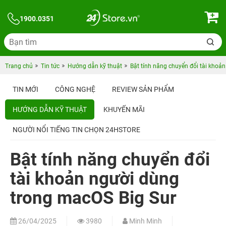
1900.0351
Trang chủ
Tin tức
Hướng dẫn kỹ thuật
Bật tính năng chuyển đổi tài khoả
TIN MỚI
CÔNG NGHỆ
REVIEW SẢN PHẨM
HƯỚNG DẪN KỸ THUẬT
KHUYẾN MÃI
NGƯỜI NỔI TIẾNG TIN CHỌN 24HSTORE
Bật tính năng chuyển đổi
tài khoản người dùng
trong macOS Big Sur
26/04/2025
3980
Minh Minh