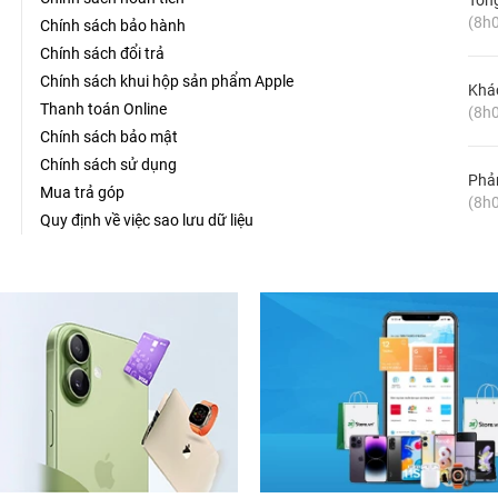
Tổn
 8 nhân, gồm 4 nhân hiệu suất cao và 4 nhân hiệu suất thấp.
(8h0
Chính sách bảo hành
o thiết bị rất vượt trội. Sức mạnh của máy sẽ hơn 98% so với
Chính sách đổi trả
y cũng cho hiệu năng vượt trội hơn so với phiên bản Air được
Chính sách khui hộp sản phẩm Apple
Khá
Thanh toán Online
(8h0
Chính sách bảo mật
Chính sách sử dụng
Phản
Mua trả góp
(8h0
Quy định về việc sao lưu dữ liệu