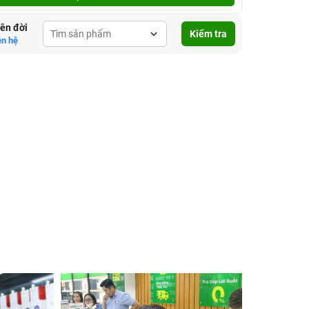
lên đời
Kiểm tra
ên hệ