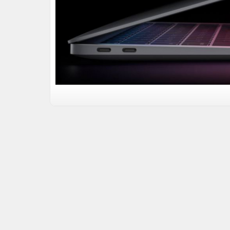
MacBook Air M1 8GB/512GB - “Nội c
Hiệu năng đỉnh cao
Điểm nhấn của sự kiện “One More Thing” chính
chính thức có mặt trên MacBook Air chip M1.