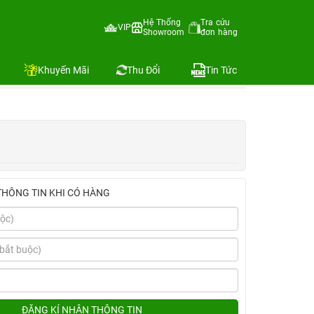
 | Chính hãng Apple Việt Nam
Hệ Thống
Tra cứu
VIP
Showroom
đơn hàng
Địa chỉ còn hàng
Khuyến Mãi
Thu Đổi
Tin Tức
THÔNG TIN KHI CÓ HÀNG
ĐĂNG KÍ NHẬN THÔNG TIN