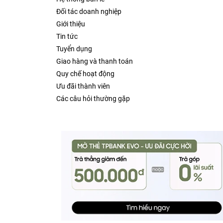
Nhà sản xuất đã công bố rằng CPU của M1 sẽ có
Đối tác doanh nghiệp
Sức mạnh của con chip “táo khuyết” đem lại ch
Giới thiệu
các laptop Windows có mặt trên thị trường. Má
Tin tức
trang bị chip Intel.
Tuyển dụng
Giao hàng và thanh toán
Quy chế hoạt động
Ưu đãi thành viên
Các câu hỏi thường gặp