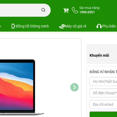
Air M1
MacBook Air 2020 M1
MacBook Air 2020 M1 13 inch 8GB/512GB Bạc
Gọi mua hàng
1900.0351
512GB Bạc | Chính hãng Apple Việt Nam
p
Đồng hồ thông minh
Máy cũ giá rẻ
Phụ kiện
Khuyến mãi
ĐĂNG KÍ NHẬN 