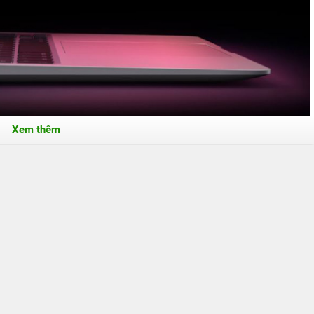
Xem thêm
ông” đến từ Apple Silicon
 là con chip M1. Và con chip này sau khi được giới thiệu đã