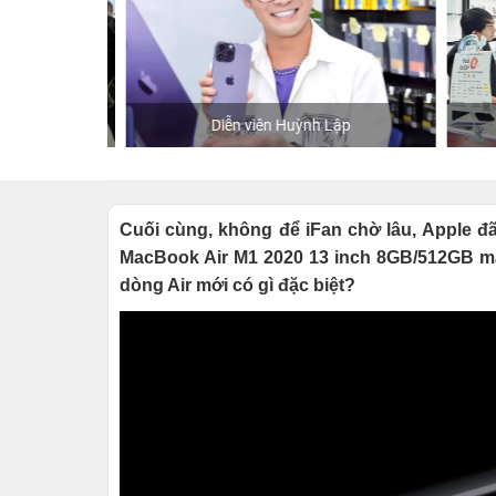
hStore
Diễn viên Huỳnh Lập
K
Cuối cùng, không để iFan chờ lâu, Apple đ
MacBook Air M1 2020 13 inch 8GB/512GB mà
dòng Air mới có gì đặc biệt?