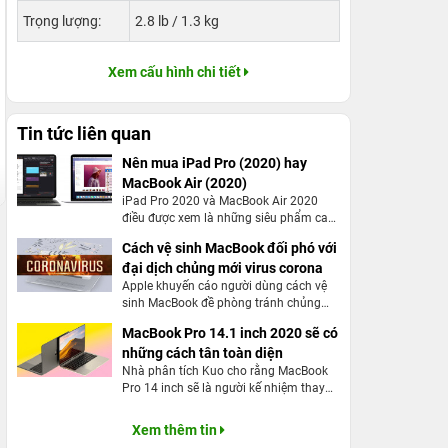
Trọng lượng:
2.8 lb / 1.3 kg
Xem cấu hình chi tiết
Tin tức liên quan
Nên mua iPad Pro (2020) hay
MacBook Air (2020)
iPad Pro 2020 và MacBook Air 2020
điều được xem là những siêu phẩm cao
cấp nhất mà Apple trình làng trong năm
Cách vệ sinh MacBook đối phó với
nay với những nâng cấp toàn diện.
đại dịch chủng mới virus corona
Apple khuyến cáo người dùng cách vệ
sinh MacBook đề phòng tránh chủng
mới virus corona đảm bảo sức khỏe
MacBook Pro 14.1 inch 2020 sẽ có
cộng đồng.
những cách tân toàn diện
Nhà phân tích Kuo cho rằng MacBook
Pro 14 inch sẽ là người kế nhiệm thay
thế cho dòng MacBook 13 inch, kèm
những cải tiến hoàn thiện hơn
Xem thêm tin