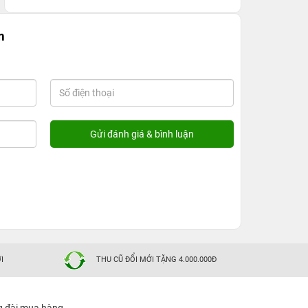
m
I
THU CŨ ĐỔI MỚI TẶNG 4.000.000Đ