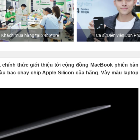
hách mua hàng tại 24hStore
Ca sĩ/Diễn viên Jun Phạm
ã chính thức giới thiệu tới cộng đồng MacBook phiên bản
u bạc chạy chip Apple Silicon của hãng. Vậy mẫu laptop