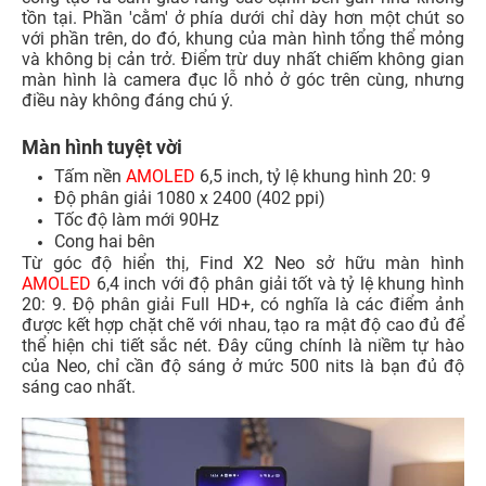
tồn tại. Phần 'cằm' ở phía dưới chỉ dày hơn một chút so
với phần trên, do đó, khung của màn hình tổng thể mỏng
và không bị cản trở. Điểm trừ duy nhất chiếm không gian
màn hình là camera đục lỗ nhỏ ở góc trên cùng, nhưng
điều này không đáng chú ý.
Màn hình tuyệt vời
Tấm nền
AMOLED
6,5 inch, tỷ lệ khung hình 20: 9
Độ phân giải 1080 x 2400 (402 ppi)
Tốc độ làm mới 90Hz
Cong hai bên
Từ góc độ hiển thị, Find X2 Neo sở hữu màn hình
AMOLED
6,4 inch với độ phân giải tốt và tỷ lệ khung hình
20: 9. Độ phân giải Full HD+, có nghĩa là các điểm ảnh
được kết hợp chặt chẽ với nhau, tạo ra mật độ cao đủ để
thể hiện chi tiết sắc nét. Đây cũng chính là niềm tự hào
của Neo, chỉ cần độ sáng ở mức 500 nits là bạn đủ độ
sáng cao nhất.