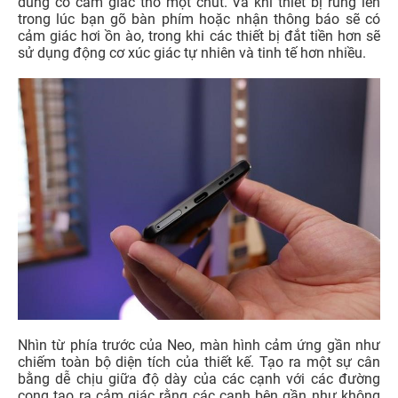
dùng có cảm giác thô một chút. Và khi thiết bị rung lên
trong lúc bạn gõ bàn phím hoặc nhận thông báo sẽ có
cảm giác hơi ồn ào, trong khi các thiết bị đắt tiền hơn sẽ
sử dụng động cơ xúc giác tự nhiên và tinh tế hơn nhiều.
Nhìn từ phía trước của Neo, màn hình cảm ứng gần như
chiếm toàn bộ diện tích của thiết kế. Tạo ra một sự cân
bằng dễ chịu giữa độ dày của các cạnh với các đường
cong tạo ra cảm giác rằng các cạnh bên gần như không