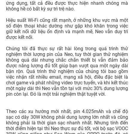
khả năng giúp bạn sử dụng cả ngày mà không gặp trục
trặc lớn nào.
Bên trong Find X2 Neo, bạn sẽ thấy bộ vi xử lý yêu thích
của nhà sản xuất Oppo: được trang bị bộ vi xử lý
Snapdragon 765G và hỗ trợ kết nối 5G đủ mạnh để mang
lại kết nối ổn định, đặc biệt hơn khi chơi game.
Bạn có thể thử khởi chạy một ứng dụng bất kỳ trên Neo
để cảm nhận được bộ vi xử lý nhanh chóng của nó. Các
thao tác chạm ngay lập tức được kích hoạt nhờ tốc độ
làm tươi nhanh đã nói ở trên. Khi bạn cuộn qua menu
ứng dụng, màn hình cài đặt hoặc chuyển đổi giữa các
ứng dụng, tất cả đều được thực hiện nhanh chóng mà
không hề có bất kỳ sự trì trệ nào.
Hiệu suất Wi-Fi cũng rất mạnh, ở những khu vực mà một
số điện thoại khác dường như gặp khó khăn trong việc
giữ kết nối dữ liệu ổn định và mạnh mẽ, Neo vẫn duy trì
được kết nối.
Chúng tôi đã thực sự rất hài lòng trong quá trình thử