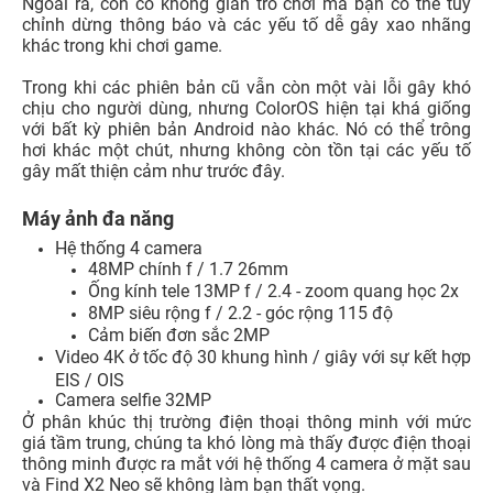
Giao diện ColorOS 7 trên hệ điều hành Google
Android 10
ColorOS của Oppo đã trải qua một sự thay đổi khá lớn
trong vài năm qua, phần mềm không có lỗi và mượt mà.
Oppo có các ứng dụng riêng để nhắn tin và gọi điện, cùng
với tất cả các ứng dụng cơ bản khác, do đó không phải
bắt buộc bạn phải có ứng dụng của Google.
Có một số ứng dụng bổ sung khác, như ứng dụng Thư
giãn, giúp đưa bạn ra khỏi nơi bận rộn về tinh thần và chỉ
cần tập trung vào một số âm thanh và hình ảnh động thư
giãn trong chốc lát. Nó cũng có những bài nhạc chuyên
dụng để giúp bạn dễ ngủ vào ban đêm.
Ngoài ra, còn có không gian trò chơi mà bạn có thể tùy
chỉnh dừng thông báo và các yếu tố dễ gây xao nhãng
khác trong khi chơi game.
Trong khi các phiên bản cũ vẫn còn một vài lỗi gây khó
chịu cho người dùng, nhưng ColorOS hiện tại khá giống
với bất kỳ phiên bản Android nào khác. Nó có thể trông
hơi khác một chút, nhưng không còn tồn tại các yếu tố
gây mất thiện cảm như trước đây.