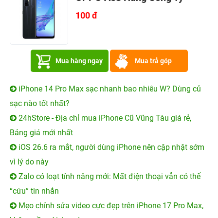
X2 Neo là một sự lựa chọn hoàn hảo.
Với mong muốn một tháng mới với nhiều điều tốt
đẹp,
24hStore
đã khởi động chương trình “
NGÀY ĐẸP
THÁNG 9 – SĂN SALE LINH ĐÌNH – GIẢM ĐẾN
1.499.000Đ
” dành cho toàn bộ khách hàng. Nào còn
chần chừ gì nữa mà không đến ngay với chúng tôi để
sắm những chiếc
điện thoại tốt nhất
với giá rẻ nhất thị
trường. Nội dung chi tiết các bạn có thể tham khảo
tại
đây
.
Xem thêm:
Oppo Reno 4 chính thức ra mắt, cấu hình
khủng viên pin cực khỏe
OPPO A53 Hàng Công Ty
100 đ
Mua hàng ngay
Mua trả góp