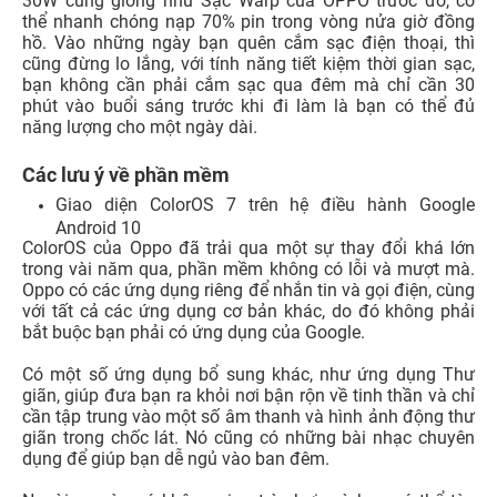
nghiệm thời lượng pin của Neo, tuy thời gian thử nghiệm
không quá dài nhưng chắc chắn thiết bị vẫn đảm bảo
được năng lượng đủ tốt giúp bạn vượt qua một ngày dài
bận rộn. Quá trình thử nghiệm của chúng tôi bao gồm
việc nhận rất nhiều email, mạng xã hội, điều đặc biệt là
chơi game và phát những video trực tuyến, và khi kết thúc
một ngày dài thì Neo vẫn tồn tại với mức 30% dung lượng
pin còn lại. Đó là một trải nghiệm thật tuyệt vời.
Theo các xu hướng mới nhất, pin 4.025mAh và chế độ
sạc có dây 30W không phải dung lượng lớn nhất và cũng
không phải là thời gian sạc nhanh nhất. Nhưng tính đến
thời điểm hiện tại thì Neo thực sự đủ tốt, với bộ sạc VOOC
30W cũng giống như Sạc Warp của OPPO trước đó, có
thể nhanh chóng nạp 70% pin trong vòng nửa giờ đồng
hồ. Vào những ngày bạn quên cắm sạc điện thoại, thì
cũng đừng lo lắng, với tính năng tiết kiệm thời gian sạc,
bạn không cần phải cắm sạc qua đêm mà chỉ cần 30
phút vào buổi sáng trước khi đi làm là bạn có thể đủ
năng lượng cho một ngày dài.
Các lưu ý về phần mềm