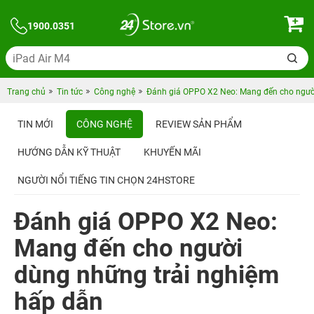
1900.0351
Trang chủ
Tin tức
Công nghệ
Đánh giá OPPO X2 Neo: Mang đến cho ngườ
TIN MỚI
CÔNG NGHỆ
REVIEW SẢN PHẨM
HƯỚNG DẪN KỸ THUẬT
KHUYẾN MÃI
NGƯỜI NỔI TIẾNG TIN CHỌN 24HSTORE
Đánh giá OPPO X2 Neo:
Mang đến cho người
dùng những trải nghiệm
hấp dẫn