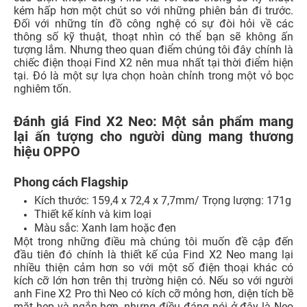
kém hấp hơn một chút so với những phiên bản đi trước.
Đối với những tín đồ công nghệ có sự đòi hỏi về các
thông số kỹ thuật, thoạt nhìn có thể bạn sẽ không ấn
tượng lắm. Nhưng theo quan điểm chúng tôi đây chính là
chiếc điện thoại Find X2 nên mua nhất tại thời điểm hiện
tại. Đó là một sự lựa chọn hoàn chỉnh trong một vỏ bọc
nghiêm tốn.
Đánh giá Find X2 Neo: Một sản phẩm mang
lại ấn tượng cho người dùng mang thương
hiệu OPPO
Phong cách Flagship
Kích thước: 159,4 x 72,4 x 7,7mm/ Trọng lượng: 171g
Thiết kế kính và kim loại
Màu sắc: Xanh lam hoặc đen
Một trong những điều mà chúng tôi muốn đề cập đến
đầu tiên đó chính là thiết kế của Find X2 Neo mang lại
nhiều thiện cảm hơn so với một số điện thoại khác có
kích cỡ lớn hơn trên thị trường hiện có. Nếu so với người
anh Fine X2 Pro thì Neo có kích cỡ mỏng hơn, diện tích bề
mặt hẹp và ngắn hơn, nhưng điều đáng nói ở đây là Neo