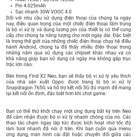
Khả năng tương phản hình ảnh là một điểm cộng khá lớn
cho Find X2 Neo trong việc thu hút sự chú ý của người
tiêu dùng. Màn hình có tốc độ làm tươi 90 Hz, có nghĩa là
Neo có thể hiển thị lên đến 90 khung hình trong vòng 1
giây, vì lý do này mà đồ họa của Neo rất mượt mà và
chuyển động khá tốt.
Hiệu suất & Pin
Bộ vi xử lý Snapdragon 765G
RAM 12GB / bộ nhớ 128GB
Pin 4.025mAh
Sạc nhanh 30W VOOC 4.0
Đối với nhu cầu sử dụng điện thoại của chúng ta ngày
nay, điều quan trọng của một chiếc điện thoại tầm trung
là bộ vi xử lý và dung lượng pin của thiết bị có thể cung
cấp cho chúng ta năng lượng cho một ngày dài. Đặc biệt
là trong thế giới của những chiếc điện thoại chạy hệ điều
hành Android, chúng ta đã thấy nhiều điện thoại trong
những năm qua sử dụng các chipset khác nhau và có