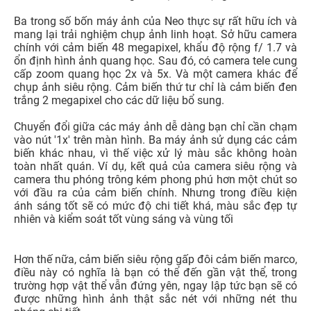
Máy ảnh đa năng
Hệ thống 4 camera
48MP chính f / 1.7 26mm
Ống kính tele 13MP f / 2.4 - zoom quang học 2x
8MP siêu rộng f / 2.2 - góc rộng 115 độ
Cảm biến đơn sắc 2MP
Video 4K ở tốc độ 30 khung hình / giây với sự kết hợp
EIS / OIS
Camera selfie 32MP
Ở phân khúc thị trường điện thoại thông minh với mức
giá tầm trung, chúng ta khó lòng mà thấy được điện thoại
thông minh được ra mắt với hệ thống 4 camera ở mặt sau
và Find X2 Neo sẽ không làm bạn thất vọng.
Ba trong số bốn máy ảnh của Neo thực sự rất hữu ích và
mang lại trải nghiệm chụp ảnh linh hoạt. Sở hữu camera
chính với cảm biến 48 megapixel, khẩu độ rộng f/ 1.7 và
ổn định hình ảnh quang học. Sau đó, có camera tele cung
cấp zoom quang học 2x và 5x. Và một camera khác để
chụp ảnh siêu rộng. Cảm biến thứ tư chỉ là cảm biến đen
trắng 2 megapixel cho các dữ liệu bổ sung.