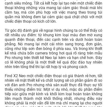
cạnh siêu mỏng. Tất cả kết hợp lại tạo nên một chiếc điện
thoại không những vừa mang lại cảm giác thoải mái khi
cầm tay, mà còn phù hợp với việc mang theo trong túi
quần mà không đem lại cảm giác quá chật chội với một
chiếc điện thoại có kích cỡ lớn.
Từ góc độ đánh giá về ngoại hình chúng ta có thể thấy có
rất nhiều ưu điểm: từ khung kim loại màu đen mờ xung
quanh điện thoại, đến các cạnh trên và dưới hoàn toàn
phẳng. Nó mang lại một cái nhìn sang trọng, đơn giản,
cũng như lớp sơn đen bóng ở phía sau. Và trong khi thiết
kế nhà chứa bốn camera trông hơi quá rõ ràng trên mẫu
Pro nhưng trên thiết kế Neo lại kém và hạn chế hơn. Đây
có lẽ không phải là một thiết kế quá độc đáo tuy nhiên
nhìn trên tổng thể thì lại rất hợp lý và phong cách.
Find X2 Neo một chiếc điện thoại có giá thành rẻ hơn, tất
nhiên về mặt thiết kế và chất lượng sẽ có phần giảm đi so
với đàn anh Pro nhưng nhà sản xuất thực đã thực sự tối
thiểu những điểm trừ. Một ví dụ nhỏ, mặc dù phần điểm
tiếp xúc giữa mặt kính và khối kim loại hoàn toàn không
liền mạch thành một khối thống nhất, nhưng điều này
không phải là một vấn đề lớn mà chỉ mang lại cho người