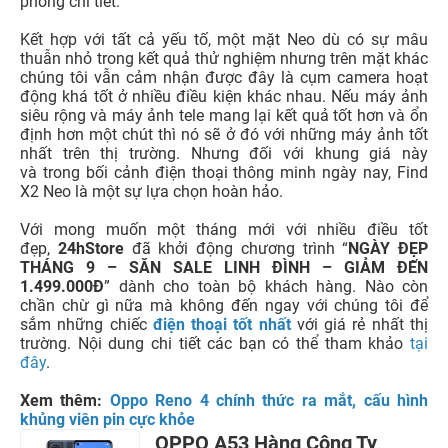
Chuyển đổi giữa các máy ảnh dễ dàng bạn chỉ cần chạm
vào nút '1x' trên màn hình. Ba máy ảnh sử dụng các cảm
biến khác nhau, vì thế việc xử lý màu sắc không hoàn
toàn nhất quán. Ví dụ, kết quả của camera siêu rộng và
camera thu phóng trông kém phong phú hơn một chút so
với đầu ra của cảm biến chính. Nhưng trong điều kiện
ánh sáng tốt sẽ có mức độ chi tiết khá, màu sắc đẹp tự
nhiên và kiểm soát tốt vùng sáng và vùng tối
Hơn thế nữa, cảm biến siêu rộng gấp đôi cảm biến marco,
điều này có nghĩa là bạn có thể đến gần vật thể, trong
trường hợp vật thể vẫn đứng yên, ngay lập tức bạn sẽ có
được những hình ảnh thật sắc nét với những nét thu
phóng chi tiết.
Kết hợp với tất cả yếu tố, một mặt Neo dù có sự mâu
thuẫn nhỏ trong kết quả thử nghiệm nhưng trên mặt khác
chúng tôi vẫn cảm nhận được đây là cụm camera hoạt
động khá tốt ở nhiều điều kiện khác nhau. Nếu máy ảnh
siêu rộng và máy ảnh tele mang lại kết quả tốt hơn và ổn
định hơn một chút thì nó sẽ ở đó với những máy ảnh tốt
nhất trên thị trường. Nhưng đối với khung giá này
và trong bối cảnh điện thoại thông minh ngày nay, Find