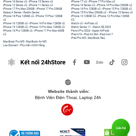
iPhone 14 Series cũ
-
iPhone 13 Series cũ
iPhone 17 cũ
-
iPhone 17 Pro Max cũ
iPhone 12 Series cũ
-
iPhone 11 Series cũ
iPhone 16 Series cũ
-
iPhone 16 Pro Max 256GB cũ
iPhone 17 Pro Max 256GB
-
iPhone 17 Pro 256GB
iPhone 16 Pro 128GB cũ
-
iPhone 15 Pro 128GB cũ
Galaxy A Series
-
Redmi Series
iPhone 15 Pro Max 256GB cũ
-
iPhone 15 Series cũ
iPhone 16 Plus 128GB cũ
-
iPhone 15 Plus 128GB
iPhone 13 128GB Cũ
-
iPhone 12 Pro Max 128GB
cũ
Cũ
iPhone 16 128GB cũ
-
iPhone 14 Pro Max 128GB cũ
Watch cũ
-
AirPods cũ
iPhone 15 128GB cũ
-
iPhone 13 Pro Max 128GB cũ
Watch Series 11
-
Watch SE 2025
iPhone 14 Pro 128GB cũ
-
iPhone 11 Pro Max 64GB
Pencil Pro 2024
-
Apple AirPods
cũ
iPad A16
-
iPad Air M4
-
iPad mini 7
iPad Pro M5
-
MacBook Neo
MacBook Pro M5
-
MacBook Air M5
Loa Sounarc
-
Phụ kiện chính hãng
Kết nối 24hStore
Website thành viên:
Bệnh Viện Điện Thoại, Laptop 24h
Liên hệ