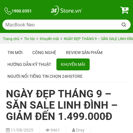
1900.0351
Trang chủ
Tin tức
Khuyến mãi
NGÀY ĐẸP THÁNG 9 – SĂN SALE LINH ĐÌN
TIN MỚI
CÔNG NGHỆ
REVIEW SẢN PHẨM
HƯỚNG DẪN KỸ THUẬT
KHUYẾN MÃI
NGƯỜI NỔI TIẾNG TIN CHỌN 24HSTORE
NGÀY ĐẸP THÁNG 9 –
SĂN SALE LINH ĐÌNH –
GIẢM ĐẾN 1.499.000Đ
11/08/2025
9461
Dray