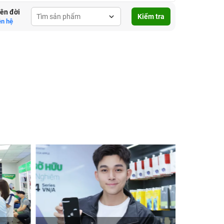
lên đời
Kiểm tra
ên hệ