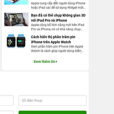
Apple cung cấp đến người dùng iPhone
hoặc iPad các để sử dụng Widget một
cách hiệu quả nhất
Bạn đã có thể chụp không gian 3D
với iPad Pro và iPhone
Apple công bố tính năng mới trên iPad
Pro và iPhone, nó có khả năng chụp
ảnh 3D với khả năng xuyên tường cực
Cách hiển thị phần trăm pin
đại
iPhone trên Apple Watch
Xem phần trăm pin iPhone trên Apple
Watch là cách giúp người dùng kiểm
soát pin iPhone tốt hơn. Làm sao để
hiển thị phần trăm pin iPhone trên
Xem thêm tin
Apple Watch?