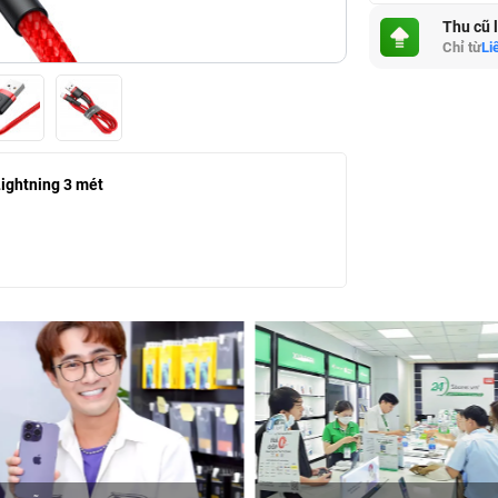
Thu cũ 
Chỉ từ
Li
ightning 3 mét