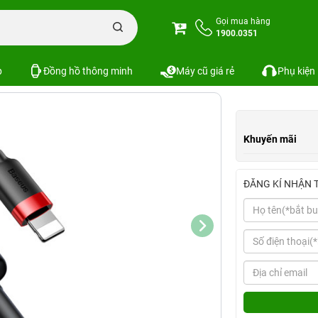
us Cafule Lightning 1 mét
Gọi mua hàng
1900.0351
ning 1 mét
1 đánh giá
Xem cấu hình
S
SKU:
p
Đồng hồ thông minh
Máy cũ giá rẻ
Phụ kiện
Khuyến mãi
ĐĂNG KÍ NHẬN 