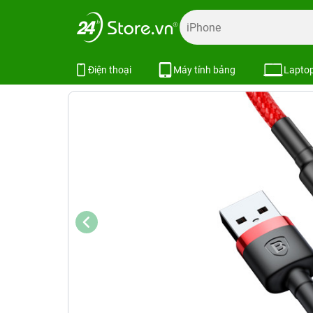
Trang chủ
Phụ kiện
Cốc - Cáp Sạc
Cáp sạc nhanh Base
Cáp sạc nhanh Baseus Cafule Light
Điện thoại
Máy tính bảng
Lapto