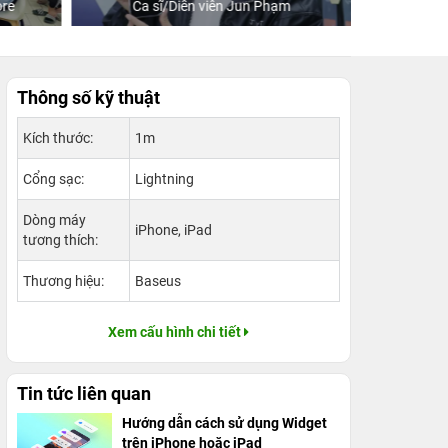
re
Ca sĩ/Diễn viên Jun Phạm
Khách
Thông số kỹ thuật
Kích thước:
1m
Cổng sạc:
Lightning
Dòng máy
iPhone, iPad
tương thích:
Thương hiệu:
Baseus
Xem cấu hình chi tiết
Tin tức liên quan
Hướng dẫn cách sử dụng Widget
trên iPhone hoặc iPad