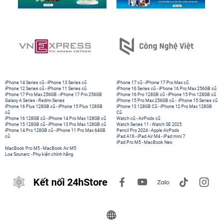
iPhone 14 Series cũ
-
iPhone 13 Series cũ
iPhone 17 cũ
-
iPhone 17 Pro Max cũ
iPhone 12 Series cũ
-
iPhone 11 Series cũ
iPhone 16 Series cũ
-
iPhone 16 Pro Max 256GB cũ
iPhone 17 Pro Max 256GB
-
iPhone 17 Pro 256GB
iPhone 16 Pro 128GB cũ
-
iPhone 15 Pro 128GB cũ
Galaxy A Series
-
Redmi Series
iPhone 15 Pro Max 256GB cũ
-
iPhone 15 Series cũ
iPhone 16 Plus 128GB cũ
-
iPhone 15 Plus 128GB
iPhone 13 128GB Cũ
-
iPhone 12 Pro Max 128GB
cũ
Cũ
iPhone 16 128GB cũ
-
iPhone 14 Pro Max 128GB cũ
Watch cũ
-
AirPods cũ
iPhone 15 128GB cũ
-
iPhone 13 Pro Max 128GB cũ
Watch Series 11
-
Watch SE 2025
iPhone 14 Pro 128GB cũ
-
iPhone 11 Pro Max 64GB
Pencil Pro 2024
-
Apple AirPods
cũ
iPad A16
-
iPad Air M4
-
iPad mini 7
iPad Pro M5
-
MacBook Neo
MacBook Pro M5
-
MacBook Air M5
Loa Sounarc
-
Phụ kiện chính hãng
Kết nối 24hStore