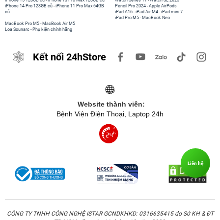
iPhone 15 128GB cũ
-
iPhone 13 Pro Max 128GB cũ
Watch Series 11
-
Watch SE 2025
iPhone 14 Pro 128GB cũ
-
iPhone 11 Pro Max 64GB
Pencil Pro 2024
-
Apple AirPods
cũ
iPad A16
-
iPad Air M4
-
iPad mini 7
iPad Pro M5
-
MacBook Neo
MacBook Pro M5
-
MacBook Air M5
Loa Sounarc
-
Phụ kiện chính hãng
Kết nối 24hStore
Website thành viên:
Bệnh Viện Điện Thoại, Laptop 24h
Liên hệ
CÔNG TY TNHH CÔNG NGHỆ ISTAR GCNDKHKD: 0316635415 do Sở KH & ĐT