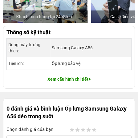
 24hStore
Ca sĩ/Diễn viên Jun Phạm
Thông số kỹ thuật
Dòng máy tương
Samsung Galaxy A56
thích:
Tiện ích:
Ốp lưng bảo vệ
Xem cấu hình chi tiết
0 đánh giá và bình luận
Ốp lưng Samsung Galaxy
A56 dẻo trong suốt
Chọn đánh giá của bạn