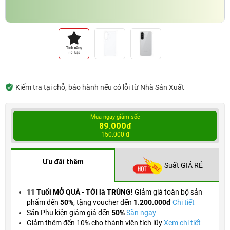
Kiểm tra tại chỗ, bảo hành nếu có lỗi từ Nhà Sản Xuất
Mua ngay giảm sốc
89.000đ
150.000 đ
Ưu đãi thêm
Suất GIÁ RẺ
11 Tuổi MỞ QUÀ - TỚI là TRÚNG!
Giảm giá toàn bộ sản
phẩm đến
50%
,
tặng voucher đến
1.200.000đ
Chi tiết
Săn Phụ kiện giảm giá đến
50%
Săn ngay
Giảm thêm đến 10% cho thành viên tích lũy
Xem chi tiết