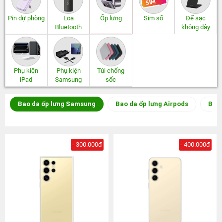
Pin dự phòng
Loa
Ốp lưng
Sim số
Đế sạc
Bluetooth
không dây
Phụ kiện
Phụ kiện
Túi chống
iPad
Samsung
sốc
Bao da ốp lưng Samsung
Bao da ốp lưng Airpods
Bao 
- 300.000đ
- 400.000đ