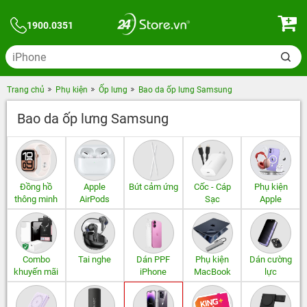
1900.0351
Trang chủ
Phụ kiện
Ốp lưng
Bao da ốp lưng Samsung
Bao da ốp lưng Samsung
Đồng hồ
Apple
Bút cảm ứng
Cốc - Cáp
Phụ kiện
thông minh
AirPods
Sạc
Apple
Combo
Tai nghe
Dán PPF
Phụ kiện
Dán cường
khuyến mãi
iPhone
MacBook
lực