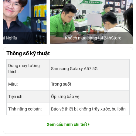
Khách mua hàng tại 24hStore
Diễn v
Thông số kỹ thuật
Dòng máy tương
Samsung Galaxy A57 5G
thích:
Màu:
Trong suốt
Tiện ích:
Ốp lưng bảo vệ
Tính năng cơ bản:
Bảo vệ thiết bị, chống trầy xước, bụi bẩn
Xem cấu hình chi tiết