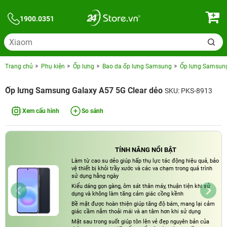
1900.0351
Trang chủ
Phụ kiện
Ốp lưng
Bao da ốp lưng Samsung
Ốp lưng Samsung
Ốp lưng Samsung Galaxy A57 5G Clear dẻo
SKU: PKS-8913
Xem cấu hình
So sánh
TÍNH NĂNG NỔI BẬT
Làm từ cao su dẻo giúp hấp thụ lực tác động hiệu quả, bảo
vệ thiết bị khỏi trầy xước và các va chạm trong quá trình
sử dụng hằng ngày
Kiểu dáng gọn gàng, ôm sát thân máy, thuận tiện khi sử
dụng và không làm tăng cảm giác cồng kềnh
Bề mặt được hoàn thiện giúp tăng độ bám, mang lại cảm
giác cầm nắm thoải mái và an tâm hơn khi sử dụng
Mặt sau trong suốt giúp tôn lên vẻ đẹp nguyên bản của