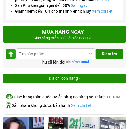
Săn Phụ kiện giảm giá đến
50%
Săn ngay
Giảm thêm đến 10% cho thành viên tích lũy
Xem chi tiết
MUA HÀNG NGAY
Giao hàng miễn phí siêu tốc trong 2h
Kiểm tra
Thu cũ lên đời
Chỉ từ
89.000đ
Địa chỉ còn hàng
Giao hàng toàn quốc - Miễn phí giao hàng nội thành TPHCM
Sản phẩm không được bảo hành
Xem chi tiết