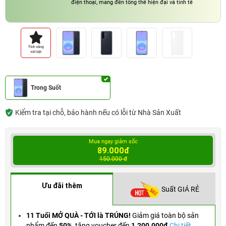
điện thoại, mang đến tổng thể hiện đại và tinh tế
Trong Suốt
Kiểm tra tại chỗ, bảo hành nếu có lỗi từ Nhà Sản Xuất
Mua ngay giảm sốc
89.000đ
150.000 đ
Ưu đãi thêm
Suất GIÁ RẺ
11 Tuổi MỞ QUÀ - TỚI là TRÚNG!
Giảm giá toàn bộ sản
phẩm đến
50%
,
tặng voucher đến
1.200.000đ
Chi tiết