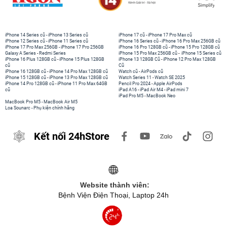
iPhone 14 Series cũ
-
iPhone 13 Series cũ
iPhone 17 cũ
-
iPhone 17 Pro Max cũ
iPhone 12 Series cũ
-
iPhone 11 Series cũ
iPhone 16 Series cũ
-
iPhone 16 Pro Max 256GB cũ
iPhone 17 Pro Max 256GB
-
iPhone 17 Pro 256GB
iPhone 16 Pro 128GB cũ
-
iPhone 15 Pro 128GB cũ
Galaxy A Series
-
Redmi Series
iPhone 15 Pro Max 256GB cũ
-
iPhone 15 Series cũ
iPhone 16 Plus 128GB cũ
-
iPhone 15 Plus 128GB
iPhone 13 128GB Cũ
-
iPhone 12 Pro Max 128GB
cũ
Cũ
iPhone 16 128GB cũ
-
iPhone 14 Pro Max 128GB cũ
Watch cũ
-
AirPods cũ
iPhone 15 128GB cũ
-
iPhone 13 Pro Max 128GB cũ
Watch Series 11
-
Watch SE 2025
iPhone 14 Pro 128GB cũ
-
iPhone 11 Pro Max 64GB
Pencil Pro 2024
-
Apple AirPods
cũ
iPad A16
-
iPad Air M4
-
iPad mini 7
iPad Pro M5
-
MacBook Neo
MacBook Pro M5
-
MacBook Air M5
Loa Sounarc
-
Phụ kiện chính hãng
Kết nối 24hStore
Website thành viên:
Bệnh Viện Điện Thoại, Laptop 24h