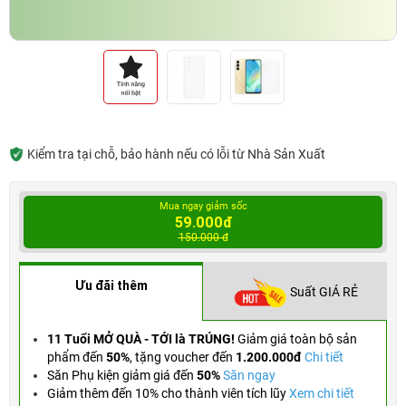
Kiểm tra tại chỗ, bảo hành nếu có lỗi từ Nhà Sản Xuất
Mua ngay giảm sốc
59.000đ
150.000 đ
Ưu đãi thêm
Suất GIÁ RẺ
11 Tuổi MỞ QUÀ - TỚI là TRÚNG!
Giảm giá toàn bộ sản
phẩm đến
50%
,
tặng voucher đến
1.200.000đ
Chi tiết
Săn Phụ kiện giảm giá đến
50%
Săn ngay
Giảm thêm đến 10% cho thành viên tích lũy
Xem chi tiết