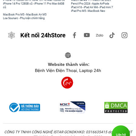
iPhone 15 128GB cũ
-
iPhone 13 Pro Max 128GB cũ
Watch Series 11
-
Watch SE 2025
iPhone 14 Pro 128GB cũ
-
iPhone 11 Pro Max 64GB
Pencil Pro 2024
-
Apple AirPods
cũ
iPad A16
-
iPad Air M4
-
iPad mini 7
iPad Pro M5
-
MacBook Neo
MacBook Pro M5
-
MacBook Air M5
Loa Sounarc
-
Phụ kiện chính hãng
Kết nối 24hStore
Website thành viên:
Bệnh Viện Điện Thoại, Laptop 24h
CÔNG TY TNHH CÔNG NGHỆ ISTAR GCNDKHKD: 0316635415 do Sở KH & ĐT
Liên hệ