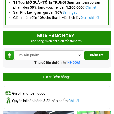
11 Tuổi MỞ QUÀ - TỚI là TRÚNG!
Giảm giá toàn bộ sản
phẩm đến
50%
,
tặng voucher đến
1.200.000đ
Chi tiết
Săn Phụ kiện giảm giá đến
50%
Săn ngay
Giảm thêm đến 10% cho thành viên tích lũy
Xem chi tiết
MUA HÀNG NGAY
Giao hàng miễn phí siêu tốc trong 2h
Kiểm tra
Thu cũ lên đời
Chỉ từ
149.000đ
Địa chỉ còn hàng
Giao hàng toàn quốc
Quyền lợi bảo hành & đổi sản phẩm
Chi tiết