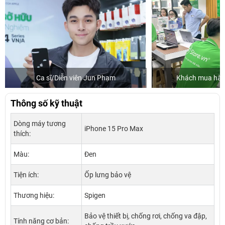
Ca sĩ/Diễn viên Jun Phạm
Khách mua hàng
Thông số kỹ thuật
Dòng máy tương
iPhone 15 Pro Max
thích:
Màu:
Đen
Tiện ích:
Ốp lưng bảo vệ
Thương hiệu:
Spigen
Bảo vệ thiết bị, chống rơi, chống va đập,
Tính năng cơ bản: