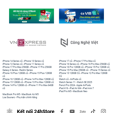
iPhone 14 Series cũ
-
iPhone 13 Series cũ
iPhone 17 cũ
-
iPhone 17 Pro Max cũ
iPhone 12 Series cũ
-
iPhone 11 Series cũ
iPhone 16 Series cũ
-
iPhone 16 Pro Max 256GB cũ
iPhone 17 Pro Max 256GB
-
iPhone 17 Pro 256GB
iPhone 16 Pro 128GB cũ
-
iPhone 15 Pro 128GB cũ
Galaxy A Series
-
Redmi Series
iPhone 15 Pro Max 256GB cũ
-
iPhone 15 Series cũ
iPhone 16 Plus 128GB cũ
-
iPhone 15 Plus 128GB
iPhone 13 128GB Cũ
-
iPhone 12 Pro Max 128GB
cũ
Cũ
iPhone 16 128GB cũ
-
iPhone 14 Pro Max 128GB cũ
Watch cũ
-
AirPods cũ
iPhone 15 128GB cũ
-
iPhone 13 Pro Max 128GB cũ
Watch Series 11
-
Watch SE 2025
iPhone 14 Pro 128GB cũ
-
iPhone 11 Pro Max 64GB
Pencil Pro 2024
-
Apple AirPods
cũ
iPad A16
-
iPad Air M4
-
iPad mini 7
iPad Pro M5
-
MacBook Neo
MacBook Pro M5
-
MacBook Air M5
Loa Sounarc
-
Phụ kiện chính hãng
Kết nối 24hStore