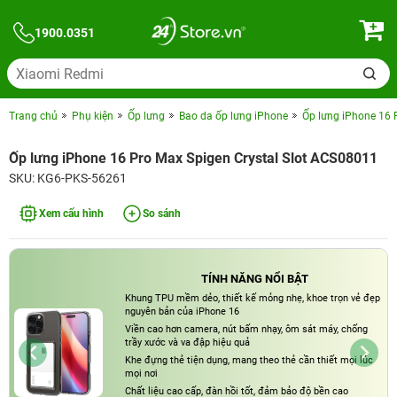
1900.0351
Trang chủ
Phụ kiện
Ốp lưng
Bao da ốp lưng iPhone
Ốp lưng iPhone 16 
Ốp lưng iPhone 16 Pro Max Spigen Crystal Slot ACS08011
SKU: KG6-PKS-56261
Xem cấu hình
So sánh
TÍNH NĂNG NỔI BẬT
Khung TPU mềm dẻo, thiết kế mỏng nhẹ, khoe trọn vẻ đẹp
nguyên bản của iPhone 16
Viền cao hơn camera, nút bấm nhạy, ôm sát máy, chống
trầy xước và va đập hiệu quả
Khe đựng thẻ tiện dụng, mang theo thẻ cần thiết mọi lúc
mọi nơi
Chất liệu cao cấp, đàn hồi tốt, đảm bảo độ bền cao