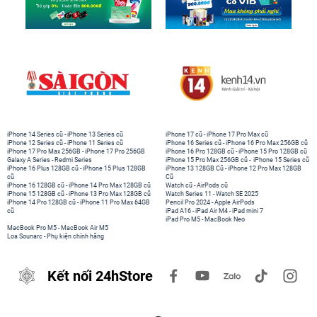
iPhone 14 Series cũ
-
iPhone 13 Series cũ
iPhone 17 cũ
-
iPhone 17 Pro Max cũ
iPhone 12 Series cũ
-
iPhone 11 Series cũ
iPhone 16 Series cũ
-
iPhone 16 Pro Max 256GB cũ
iPhone 17 Pro Max 256GB
-
iPhone 17 Pro 256GB
iPhone 16 Pro 128GB cũ
-
iPhone 15 Pro 128GB cũ
Galaxy A Series
-
Redmi Series
iPhone 15 Pro Max 256GB cũ
-
iPhone 15 Series cũ
iPhone 16 Plus 128GB cũ
-
iPhone 15 Plus 128GB
iPhone 13 128GB Cũ
-
iPhone 12 Pro Max 128GB
cũ
Cũ
iPhone 16 128GB cũ
-
iPhone 14 Pro Max 128GB cũ
Watch cũ
-
AirPods cũ
iPhone 15 128GB cũ
-
iPhone 13 Pro Max 128GB cũ
Watch Series 11
-
Watch SE 2025
iPhone 14 Pro 128GB cũ
-
iPhone 11 Pro Max 64GB
Pencil Pro 2024
-
Apple AirPods
cũ
iPad A16
-
iPad Air M4
-
iPad mini 7
iPad Pro M5
-
MacBook Neo
MacBook Pro M5
-
MacBook Air M5
Loa Sounarc
-
Phụ kiện chính hãng
Kết nối 24hStore