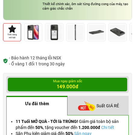
Thiết kế chính xác, ôm sát từng đường cong của máy, tạo
cảm giác chắc chắn
- Bảo hành 12 tháng lỗi NSX
- Ố vàng 1 đổi 1 trong 30 ngày
Mua ngay giảm sốc
149.000đ
Ưu đãi thêm
Suất GIÁ RẺ
11 Tuổi MỞ QUÀ - TỚI là TRÚNG!
Giảm giá toàn bộ sản
phẩm đến
50%
,
tặng voucher đến
1.200.000đ
Chi tiết
Săn Phụ kiện giảm giá đến
50%
Săn ngay