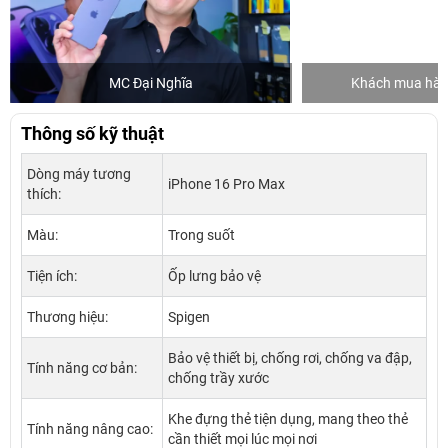
MC Đại Nghĩa
Khách mua hàng
Thông số kỹ thuật
Dòng máy tương
iPhone 16 Pro Max
thích:
Màu:
Trong suốt
Tiện ích:
Ốp lưng bảo vệ
Thương hiệu:
Spigen
Bảo vệ thiết bị, chống rơi, chống va đập,
Tính năng cơ bản:
chống trầy xước
Khe đựng thẻ tiện dụng, mang theo thẻ
Tính năng nâng cao:
cần thiết mọi lúc mọi nơi