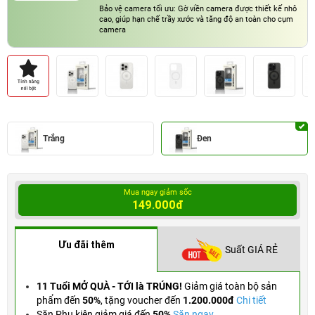
Bảo vệ camera tối ưu: Gờ viền camera được thiết kế nhô
cao, giúp hạn chế trầy xước và tăng độ an toàn cho cụm
camera
Trắng
Đen
Mua ngay giảm sốc
149.000đ
Ưu đãi thêm
Suất GIÁ RẺ
11 Tuổi MỞ QUÀ - TỚI là TRÚNG!
Giảm giá toàn bộ sản
phẩm đến
50%
,
tặng voucher đến
1.200.000đ
Chi tiết
Săn Phụ kiện giảm giá đến
50%
Săn ngay