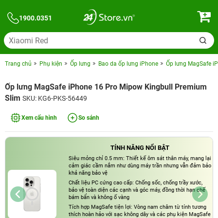
1900.0351
Trang chủ
Phụ kiện
Ốp lưng
Bao da ốp lưng iPhone
Ốp lưng MagSafe i
Ốp lưng MagSafe iPhone 16 Pro Mipow Kingbull Premium
Slim
SKU: KG6-PKS-56449
Xem cấu hình
So sánh
TÍNH NĂNG NỔI BẬT
Siêu mỏng chỉ 0.5 mm: Thiết kế ôm sát thân máy, mang lại
cảm giác cầm nắm như dùng máy trần nhưng vẫn đảm bảo
khả năng bảo vệ
Chất liệu PC cứng cao cấp: Chống sốc, chống trầy xước,
bảo vệ toàn diện các cạnh và góc máy, đồng thời hạn chế
bám bẩn và không ố vàng
Tích hợp MagSafe tiện lợi: Vòng nam châm từ tính tương
thích hoàn hảo với sạc không dây và các phụ kiện MagSafe