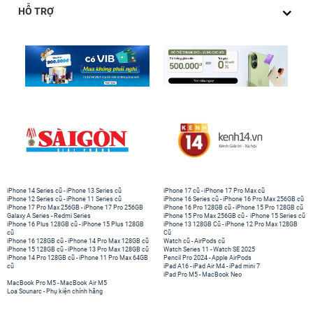
HỖ TRỢ
iPhone 14 Series cũ
-
iPhone 13 Series cũ
iPhone 17 cũ
-
iPhone 17 Pro Max cũ
iPhone 12 Series cũ
-
iPhone 11 Series cũ
iPhone 16 Series cũ
-
iPhone 16 Pro Max 256GB cũ
iPhone 17 Pro Max 256GB
-
iPhone 17 Pro 256GB
iPhone 16 Pro 128GB cũ
-
iPhone 15 Pro 128GB cũ
Galaxy A Series
-
Redmi Series
iPhone 15 Pro Max 256GB cũ
-
iPhone 15 Series cũ
iPhone 16 Plus 128GB cũ
-
iPhone 15 Plus 128GB
iPhone 13 128GB Cũ
-
iPhone 12 Pro Max 128GB
cũ
Cũ
iPhone 16 128GB cũ
-
iPhone 14 Pro Max 128GB cũ
Watch cũ
-
AirPods cũ
iPhone 15 128GB cũ
-
iPhone 13 Pro Max 128GB cũ
Watch Series 11
-
Watch SE 2025
iPhone 14 Pro 128GB cũ
-
iPhone 11 Pro Max 64GB
Pencil Pro 2024
-
Apple AirPods
cũ
iPad A16
-
iPad Air M4
-
iPad mini 7
iPad Pro M5
-
MacBook Neo
MacBook Pro M5
-
MacBook Air M5
Loa Sounarc
-
Phụ kiện chính hãng