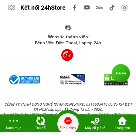
Kết nối 24hStore
Website thành viên:
Bệnh Viện Điện Thoại, Laptop 24h
Liên hệ
CÔNG TY TNHH CÔNG NGHỆ ISTAR GCNDKHKD: 0316635415 do Sở KH & ĐT
TP. HCM cấp ngày 11 tháng 12 năm 2020.
Người Đại Diện: Hồ Tác Thành. Địa chỉ: 389 Quang Trung, Gò Vấp, Hồ Chí Minh.
Trong ngày
Danh mục
Thu-đổi
Máy cũ giá rẻ
Trang chủ