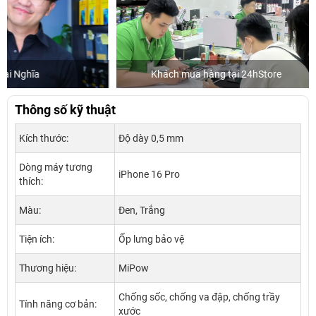
Khách mua hàng tại 24hStore
Diễn
Thông số kỹ thuật
Kích thước:
Độ dày 0,5 mm
Dòng máy tương
iPhone 16 Pro
thích:
Màu:
Đen, Trắng
Tiện ích:
Ốp lưng bảo vệ
Thương hiệu:
MiPow
Chống sốc, chống va đập, chống trầy
Tính năng cơ bản:
xước