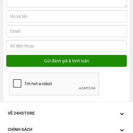
Apple cũng không giới hạn sự lựa chọn cho người sử
dụng khi tung ra 5 phiên bản màu sắc: Đen, Xanh dương,
Đỏ, Xanh lá và Ánh sao.
2. Màn hình luôn bật mở với Always on Display
Với khung viền được chế tạo bằng chất liệu thép nên màn
hình luôn được bảo vệ tốt trước mọi tác động từ bên
ngoài. Trong trường hợp vô tình làm rơi đồng hồ thì vẫn
VỀ 24HSTORE
có thể an tâm về độ an toàn của sản phẩm. Đối với
những sản phẩm đồng hồ thông minh hiện nay đề được
CHÍNH SÁCH
trang bị thêm tính năng Always on Display. Điều này