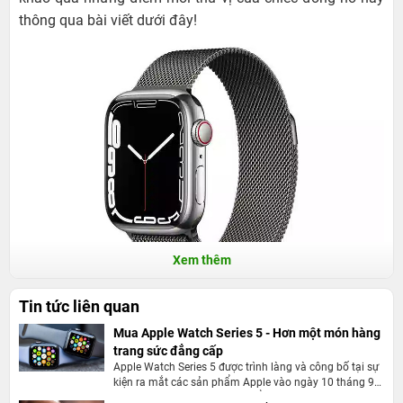
thông qua bài viết dưới đây!
Xem thêm
Điều gì làm nên sức hút của Apple Watch
Tin tức liên quan
Series 7 45mm LTE mặt thép, dây thép?
Mua Apple Watch Series 5 - Hơn một món hàng
trang sức đẳng cấp
Những cải tiến của Apple Watch Series 7 45mm
Apple Watch Series 5 được trình làng và công bố tại sự
LTE mặt thép, dây thép
kiện ra mắt các sản phẩm Apple vào ngày 10 tháng 9
năm 2019. Khách hàng có thể mua thiết bị sau ngày