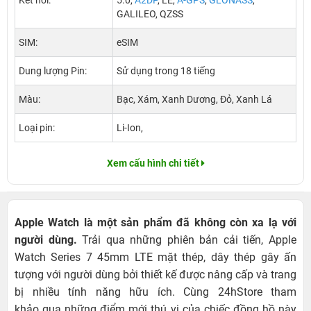
Kết nối:
5.0,
A2DP
, LE,
A-GPS
,
GLONASS
,
GALILEO, QZSS
SIM:
eSIM
Dung lượng Pin:
Sử dụng trong 18 tiếng
Màu:
Bạc, Xám, Xanh Dương, Đỏ, Xanh Lá
Loại pin:
Li-Ion,
Xem cấu hình chi tiết
Apple Watch là một sản phẩm đã không còn xa lạ với
người dùng.
Trải qua những phiên bản cải tiến, Apple
Watch Series 7 45mm LTE mặt thép, dây thép gây ấn
tượng với người dùng bởi thiết kế được nâng cấp và trang
bị nhiều tính năng hữu ích. Cùng 24hStore tham
khảo qua những điểm mới thú vị của chiếc đồng hồ này