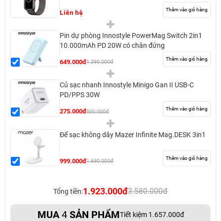
Thêm vào giỏ hàng
Liên hệ
Pin dự phòng Innostyle PowerMag Switch 2in1
10.000mAh PD 20W có chân đứng
Thêm vào giỏ hàng
649.000đ
1.390.000đ
Củ sạc nhanh Innostyle Minigo Gan II USB-C
PD/PPS 30W
Thêm vào giỏ hàng
275.000đ
500.000đ
Đế sạc không dây Mazer Infinite Mag.DESK 3in1
Thêm vào giỏ hàng
999.000đ
1.690.000đ
1.923.000đ
3.580.000đ
Tổng tiền:
MUA
4
SẢN PHẨM
Tiết kiệm 1.657.000đ