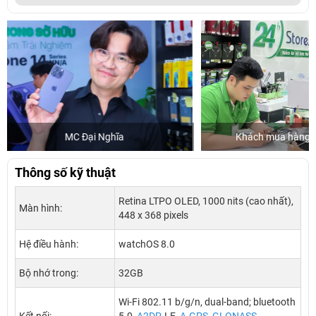
Khách mua hàng tại 24hStore
Diễn
Thông số kỹ thuật
Retina LTPO OLED, 1000 nits (cao nhất),
Màn hình:
448 x 368 pixels
Hệ điều hành:
watchOS 8.0
Bộ nhớ trong:
32GB
Wi-Fi 802.11 b/g/n, dual-band; bluetooth