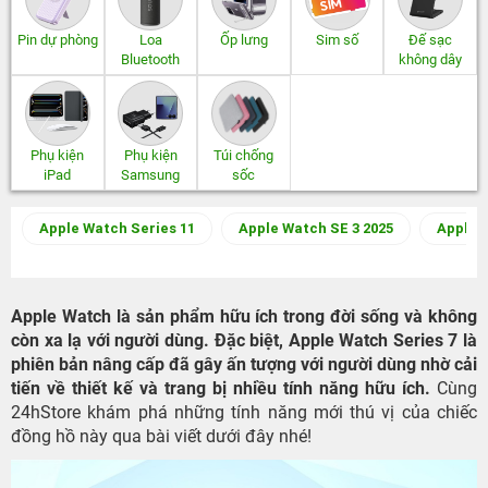
Pin dự phòng
Loa
Ốp lưng
Sim số
Đế sạc
Bluetooth
không dây
Phụ kiện
Phụ kiện
Túi chống
iPad
Samsung
sốc
Apple Watch Series 11
Apple Watch SE 3 2025
Apple W
Apple Watch là sản phẩm hữu ích trong đời sống và không
còn xa lạ với người dùng. Đặc biệt, Apple Watch Series 7 là
phiên bản nâng cấp đã gây ấn tượng với người dùng nhờ cải
tiến về thiết kế và trang bị nhiều tính năng hữu ích.
Cùng
24hStore khám phá những tính năng mới thú vị của chiếc
đồng hồ này qua bài viết dưới đây nhé!