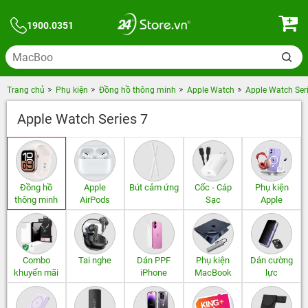
1900.0351
Trang chủ
Phụ kiện
Đồng hồ thông minh
Apple Watch
Apple Watch Ser
Apple Watch Series 7
Đồng hồ
Apple
Bút cảm ứng
Cốc - Cáp
Phụ kiện
thông minh
AirPods
Sạc
Apple
Combo
Tai nghe
Dán PPF
Phụ kiện
Dán cường
khuyến mãi
iPhone
MacBook
lực